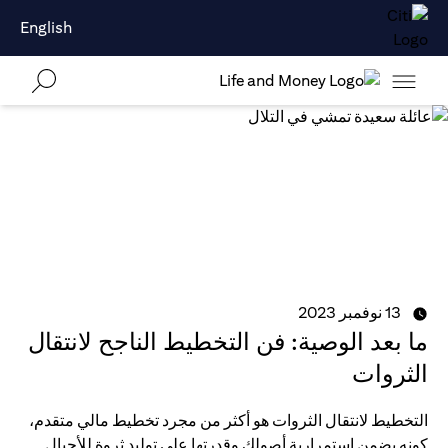
English
13 نوفمبر 2023
ما بعد الوصية: فن التخطيط الناجح لانتقال
الثروات
التخطيط لانتقال الثروات هو أكثر من مجرد تخطيط مالي متقدم،
كونه يضمن استمرارية أصولك وقدرتها على توليد ثروة للأجيال