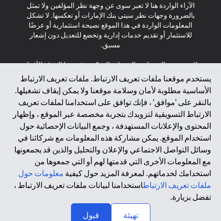
الآراء الواردة هنا لا تعبر سوى عن وجهة نظر المؤلفين ولا تمثل
بالضرورة وجهات نظر سيتي بنك الإمارات أو تعكسها. لا تشكل
المعلومات الواردة في هذا الموقع نصيحة استثمارية أو عرضًا
للاستثمار أو تقديم خدمات إدارية وتخضع للتعديل دون إشعار
مسبق.
لا يتم تقديم المنتجات والخدمات المذكورة في هذا الموقع للأفراد
المقيمين في الاتحاد الأوروبي أو المنطقة الاقتصادية الأوروبية أو
يستخدم موقعنا ملفات تعريف الارتباط. ملفات تعريف الارتباط
سويسرا أو غيرنسي أو جيرسي أو موناكو أو سان مارينو أو
الأساسية مطلوبة لأمان وسلامة موقعنا ولا يمكن إيقاف تشغيلها.
الفاتيكان أو جزيرة مان أو المملكة المتحدة أو خصوصية البيانات
بالنقر على 'موافق' ، فإنك توافق على استخدامنا لملفات تعريف
(لائحة حماية البيانات العامة \ قانون حماية البيانات الشخصية
الارتباط التسويقية لتزويدك بتجربة مخصصة عبر الموقع ، وإظهار
العامة \ قانون خصوصية نيوزيلندا). المحتوى الموجود في هذه
الصفحة ليس ولا ينبغي تفسيره على أنه عرض أو دعوة أو دعوة
المحتوى والإعلانات المستهدفة ، وجمع البيانات الإحصائية حول
لشراء أو بيع أي من المنتجات والخدمات المذكورة هنا لمثل هؤلاء
استخدام الموقع. يمكن مشاركة هذه المعلومات مع شركائنا في
الأفراد.
وسائل التواصل الاجتماعي والإعلان والتحليل والذين قد يجمعونها
مع المعلومات الأخرى التي قدمتها لهم أو التي جمعوها من
*GDPR – اللائحة العامة لحماية البيانات؛ * LGPD – Lei Geral de
استخدامك لخدماتهم. لمعرفة المزيد حول كيفية
معلومات حول
Proteção de Dados Pessoais ; *NZPA – قانون الخصوصية
النيوزيلندي
ملفات تعريف الارتباط
استخدامنا لبيانات ملفات تعريف الارتباط ،
تفضل بزيارة.
↑
2025 citibank.ae
تهيئة
قبول