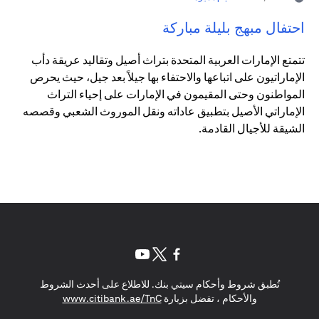
احتفال مبهج بليلة مباركة
تتمتع الإمارات العربية المتحدة بتراث أصيل وتقاليد عريقة دأب
الإماراتيون على اتباعها والاحتفاء بها جيلاً بعد جيل، حيث يحرص
المواطنون وحتى المقيمون في الإمارات على إحياء التراث
الإماراتي الأصيل بتطبيق عاداته ونقل الموروث الشعبي وقصصه
الشيقة للأجيال القادمة.
(opens in a new tab)
(opens in a new tab)
(opens in a new tab)
تُطبق شروط وأحكام سيتي بنك. للاطلاع على أحدث الشروط
(opens in a new tab)
والأحكام ، تفضل بزيارة
www.citibank.ae/TnC