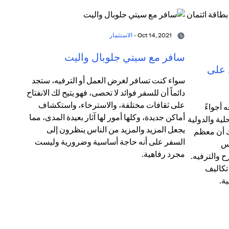
Oct 14, 2021 -
الاستثمار
سافر مع سيتي جلوبال واليت
 على
سواء كنت تسافر لغرض العمل أو الترفيه، ستجد
دائماً أن للسفر فوائد لا تحصى، فهو يتيح لك الانفتاح
على ثقافات مختلفة، والاسترخاء، واستكشاف
 أجواءً
أماكن جديدة، وكلها أمور لها آثار بعيدة المدى، مما
لية والدولية
يجعل المزيد والمزيد من الناس ينظرون إلى
ك أن معظم
السفر على أنه حاجة أساسية وضرورية وليست
مس
مجرد رفاهية.
ح والترفيه.
 تكاليف
ة.