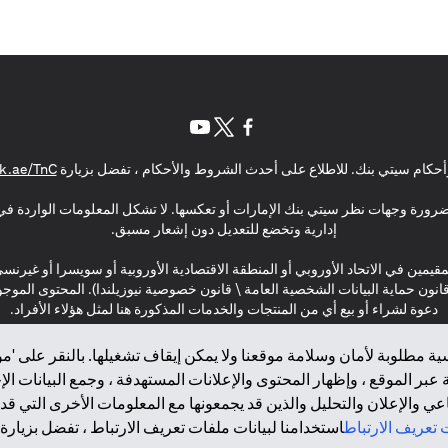
(opens in a new tab)
(opens in a new tab)
(opens in a new tab)
حكام سيتي بنك. للاطلاع على أحدث الشروط والأحكام ، تفضل بزيارة
k.ae/TnC
بالضرورة وجهات نظر سيتي بنك الإمارات أو تعكسها. لا تشكل المعلومات الواردة في 
إدارية وتخضع للتعديل دون إشعار مسبق.
مقيمين في الاتحاد الأوروبي أو المنطقة الاقتصادية الأوروبية أو سويسرا أو غيرنس
\ قانون حماية البيانات الشخصية العامة \ قانون خصوصية نيوزيلندا). المحتوى ال
دعوة لشراء أو بيع أي من المنتجات والخدمات المذكورة هنا لمثل هؤلاء الأفراد.
ة مطلوبة لأمان وسلامة موقعنا ولا يمكن إيقاف تشغيلها. بالنقر على 'مو
بر الموقع ، وإظهار المحتوى والإعلانات المستهدفة ، وجمع البيانات ال
 والإعلان والتحليل والذين قد يجمعونها مع المعلومات الأخرى التي قدم
2025 citibank.ae
تعريف الارتباط
استخدامنا لبيانات ملفات تعريف الارتباط ، تفضل بزيارة.