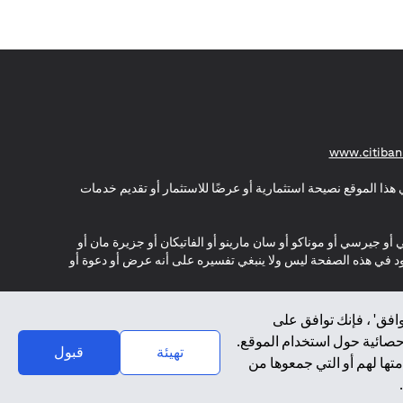
(opens in a new tab)
www.citiban
هذا الموقع نصيحة استثمارية أو عرضًا للاستثمار أو تقديم خدمات
ي أو جيرسي أو موناكو أو سان مارينو أو الفاتيكان أو جزيرة مان أو
موجود في هذه الصفحة ليس ولا ينبغي تفسيره على أنه عرض أو دعوة أو
افق' ، فإنك توافق على
إحصائية حول استخدام الموقع.
تهيئة
قبول
تها لهم أو التي جمعوها من