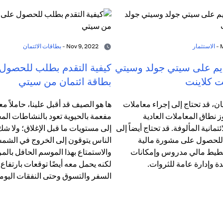
الاستثمار
Nov 9, 2022 -
بطاقات الائتمان
ديم على سيتي جولد وسيتي
كيفية التقدم بطلب للحصول
ت كلاينت
بطاقة ائتمان من سيتي
ن، قد تحتاج إلى إجراء معاملات
ها هو الصيف قد أقبل علينا، حاملاً معه
 نطاق المعاملات العادية
مفعمة بالحيوية تعود بالنشاطات المح
تمانية المألوفة. قد تحتاج أيضاً إلى
إلى مستويات ما قبل الإغلاق؛ ولا ش
لحصول على مشورة مالية
الناس يتوقون إلى الخروج في الش
يط مالي مدروس وإمكانات
والاستمتاع بهذا الموسم الحافل بالمر
ة وإدارة عامة للثروات.
لكنه يحمل معه أيضًا توقعات بارتفاع
السفر والتسوق وحتى النفقات اليومي