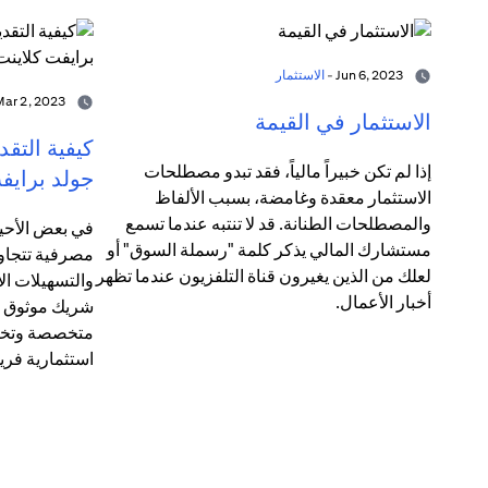
Jun 6, 2023 -
الاستثمار
Mar 2, 2023 -
الاستثمار في القيمة
كيفية التق
إذا لم تكن خبيراً مالياً، فقد تبدو مصطلحات
جولد برايف
الاستثمار معقدة وغامضة، بسبب الألفاظ
والمصطلحات الطنانة. قد لا تنتبه عندما تسمع
في بعض الأحيا
مستشارك المالي يذكر كلمة "رسملة السوق" أو
مصرفية تتجاوز
لعلك من الذين يغيرون قناة التلفزيون عندما تظهر
والتسهيلات الائ
أخبار الأعمال.
شريك موثوق ل
متخصصة وتخط
استثمارية فريد