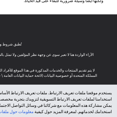
ولكنها أيضًا وسيلة ضرورية للبقاء على قيد الحياة.
تُطبق شروط وأ
الآراء الواردة هنا لا تعبر سوى عن وجهة نظر المؤلفين ولا تمثل 
لا يتم تقديم المنتجات والخدمات المذكورة في هذا الموقع للأفراد ال
المملكة المتحدة أو خصوصية البيانات (لائحة حماية البيانات العامة 
*GDPR – اللائحة العامة لحماية البيانات؛ * LGPD – Lei Geral de Proteção de Dados Pessoais ; *NZPA – قانون الخصوصية النيوزيلندي
يستخدم موقعنا ملفات تعريف الارتباط. ملفات تعريف الارتباط الأساسي
استخدامنا لملفات تعريف الارتباط التسويقية لتزويدك بتجربة مخصصة ع
↑
يمكن مشاركة هذه المعلومات مع شركائنا في وسائل التواصل الاجتماعي
استخدامك لخدماتهم. لمعرفة المزيد حول كيفية
معلومات حول ملفات 