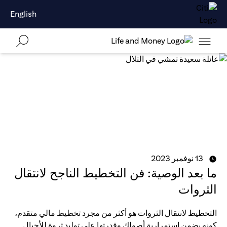
English
13 نوفمبر 2023
ما بعد الوصية: فن التخطيط الناجح لانتقال
الثروات
التخطيط لانتقال الثروات هو أكثر من مجرد تخطيط مالي متقدم،
كونه يضمن استمرارية أصولك وقدرتها على توليد ثروة للأجيال