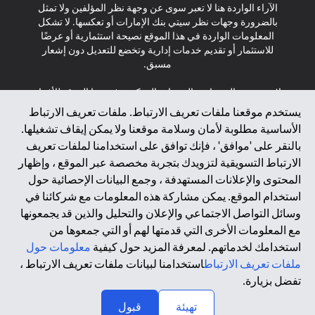
الآراء الواردة هنا لا تعبر سوى عن وجهة نظر المؤلفين ولا تمثل
بالضرورة وجهات نظر سيتي بنك الإمارات أو تعكسها. لا تشكل
المعلومات الواردة في هذا الموقع نصيحة استثمارية أو عرضًا
للاستثمار أو تقديم خدمات إدارية وتخضع للتعديل دون إشعار
مسبق.
لا يتم تقديم المنتجات والخدمات المذكورة في هذا الموقع للأفراد
المقيمين في الاتحاد الأوروبي أو المنطقة الاقتصادية الأوروبية أو
يستخدم موقعنا ملفات تعريف الارتباط. ملفات تعريف الارتباط
سويسرا أو غيرنسي أو جيرسي أو موناكو أو سان مارينو أو
الأساسية مطلوبة لأمان وسلامة موقعنا ولا يمكن إيقاف تشغيلها.
الفاتيكان أو جزيرة مان أو المملكة المتحدة أو خصوصية البيانات
بالنقر على 'موافق' ، فإنك توافق على استخدامنا لملفات تعريف
(لائحة حماية البيانات العامة \ قانون حماية البيانات الشخصية
الارتباط التسويقية لتزويدك بتجربة مخصصة عبر الموقع ، وإظهار
العامة \ قانون خصوصية نيوزيلندا). المحتوى الموجود في هذه
الصفحة ليس ولا ينبغي تفسيره على أنه عرض أو دعوة أو دعوة
المحتوى والإعلانات المستهدفة ، وجمع البيانات الإحصائية حول
لشراء أو بيع أي من المنتجات والخدمات المذكورة هنا لمثل هؤلاء
استخدام الموقع. يمكن مشاركة هذه المعلومات مع شركائنا في
الأفراد.
وسائل التواصل الاجتماعي والإعلان والتحليل والذين قد يجمعونها
مع المعلومات الأخرى التي قدمتها لهم أو التي جمعوها من
*GDPR – اللائحة العامة لحماية البيانات؛ * LGPD – Lei Geral de
استخدامك لخدماتهم. لمعرفة المزيد حول كيفية
معلومات حول
Proteção de Dados Pessoais ; *NZPA – قانون الخصوصية
النيوزيلندي
ملفات تعريف الارتباط
استخدامنا لبيانات ملفات تعريف الارتباط ،
تفضل بزيارة.
↑
2025 citibank.ae
تهيئة
قبول