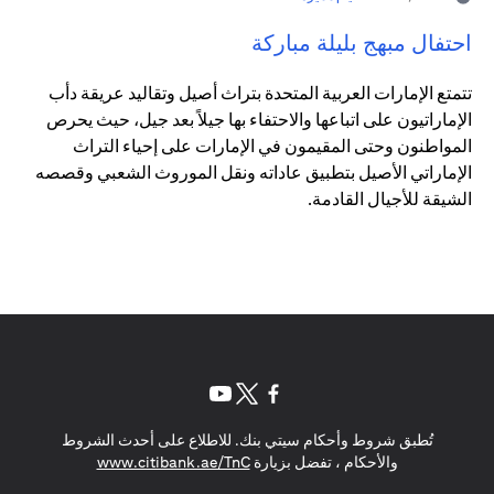
احتفال مبهج بليلة مباركة
تتمتع الإمارات العربية المتحدة بتراث أصيل وتقاليد عريقة دأب
الإماراتيون على اتباعها والاحتفاء بها جيلاً بعد جيل، حيث يحرص
المواطنون وحتى المقيمون في الإمارات على إحياء التراث
الإماراتي الأصيل بتطبيق عاداته ونقل الموروث الشعبي وقصصه
الشيقة للأجيال القادمة.
(opens in a new tab)
(opens in a new tab)
(opens in a new tab)
تُطبق شروط وأحكام سيتي بنك. للاطلاع على أحدث الشروط
(opens in a new tab)
والأحكام ، تفضل بزيارة
www.citibank.ae/TnC