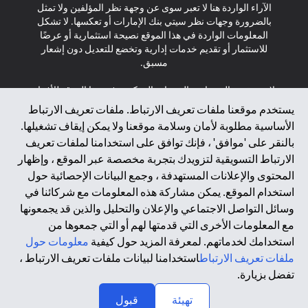
الآراء الواردة هنا لا تعبر سوى عن وجهة نظر المؤلفين ولا تمثل
بالضرورة وجهات نظر سيتي بنك الإمارات أو تعكسها. لا تشكل
المعلومات الواردة في هذا الموقع نصيحة استثمارية أو عرضًا
للاستثمار أو تقديم خدمات إدارية وتخضع للتعديل دون إشعار
مسبق.
لا يتم تقديم المنتجات والخدمات المذكورة في هذا الموقع للأفراد
المقيمين في الاتحاد الأوروبي أو المنطقة الاقتصادية الأوروبية أو
يستخدم موقعنا ملفات تعريف الارتباط. ملفات تعريف الارتباط
سويسرا أو غيرنسي أو جيرسي أو موناكو أو سان مارينو أو
الأساسية مطلوبة لأمان وسلامة موقعنا ولا يمكن إيقاف تشغيلها.
الفاتيكان أو جزيرة مان أو المملكة المتحدة أو خصوصية البيانات
بالنقر على 'موافق' ، فإنك توافق على استخدامنا لملفات تعريف
(لائحة حماية البيانات العامة \ قانون حماية البيانات الشخصية
الارتباط التسويقية لتزويدك بتجربة مخصصة عبر الموقع ، وإظهار
العامة \ قانون خصوصية نيوزيلندا). المحتوى الموجود في هذه
الصفحة ليس ولا ينبغي تفسيره على أنه عرض أو دعوة أو دعوة
المحتوى والإعلانات المستهدفة ، وجمع البيانات الإحصائية حول
لشراء أو بيع أي من المنتجات والخدمات المذكورة هنا لمثل هؤلاء
استخدام الموقع. يمكن مشاركة هذه المعلومات مع شركائنا في
الأفراد.
وسائل التواصل الاجتماعي والإعلان والتحليل والذين قد يجمعونها
مع المعلومات الأخرى التي قدمتها لهم أو التي جمعوها من
*GDPR – اللائحة العامة لحماية البيانات؛ * LGPD – Lei Geral de
استخدامك لخدماتهم. لمعرفة المزيد حول كيفية
معلومات حول
Proteção de Dados Pessoais ; *NZPA – قانون الخصوصية
النيوزيلندي
ملفات تعريف الارتباط
استخدامنا لبيانات ملفات تعريف الارتباط ،
تفضل بزيارة.
↑
2025 citibank.ae
تهيئة
قبول