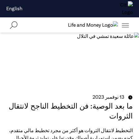
English
13 نوفمبر 2023
ما بعد الوصية: فن التخطيط الناجح لانتقال
الثروات
التخطيط لانتقال الثروات هو أكثر من مجرد تخطيط مالي متقدم،
كونه يضمن استمرارية أصولك وقدرتها على توليد ثروة للأجيال