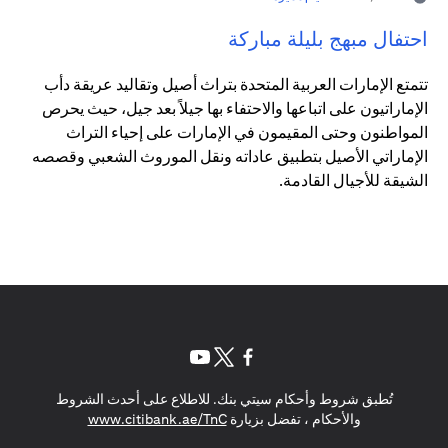
احتفال مبهج بليلة مباركة
تتمتع الإمارات العربية المتحدة بتراث أصيل وتقاليد عريقة دأب
الإماراتيون على اتباعها والاحتفاء بها جيلاً بعد جيل، حيث يحرص
المواطنون وحتى المقيمون في الإمارات على إحياء التراث
الإماراتي الأصيل بتطبيق عاداته ونقل الموروث الشعبي وقصصه
الشيقة للأجيال القادمة.
(opens in a new tab)
(opens in a new tab)
(opens in a new tab)
تُطبق شروط وأحكام سيتي بنك. للاطلاع على أحدث الشروط
(opens in a new tab)
والأحكام ، تفضل بزيارة
www.citibank.ae/TnC