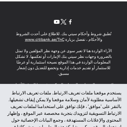
opens in a new tab
opens in a new tab
opens in a new tab
تُطبق شروط وأحكام سيتي بنك. للاطلاع على أحدث الشروط
s in a new tab
والأحكام ، تفضل بزيارة
www.citibank.ae/TnC
الآراء الواردة هنا لا تعبر سوى عن وجهة نظر المؤلفين ولا تمثل
بالضرورة وجهات نظر سيتي بنك الإمارات أو تعكسها. لا تشكل
المعلومات الواردة في هذا الموقع نصيحة استثمارية أو عرضًا
للاستثمار أو تقديم خدمات إدارية وتخضع للتعديل دون إشعار
مسبق.
لا يتم تقديم المنتجات والخدمات المذكورة في هذا الموقع للأفراد
المقيمين في الاتحاد الأوروبي أو المنطقة الاقتصادية الأوروبية أو
يستخدم موقعنا ملفات تعريف الارتباط. ملفات تعريف الارتباط
سويسرا أو غيرنسي أو جيرسي أو موناكو أو سان مارينو أو
الأساسية مطلوبة لأمان وسلامة موقعنا ولا يمكن إيقاف تشغيلها.
الفاتيكان أو جزيرة مان أو المملكة المتحدة أو خصوصية البيانات
بالنقر على 'موافق' ، فإنك توافق على استخدامنا لملفات تعريف
(لائحة حماية البيانات العامة \ قانون حماية البيانات الشخصية
الارتباط التسويقية لتزويدك بتجربة مخصصة عبر الموقع ، وإظهار
العامة \ قانون خصوصية نيوزيلندا). المحتوى الموجود في هذه
الصفحة ليس ولا ينبغي تفسيره على أنه عرض أو دعوة أو دعوة
المحتوى والإعلانات المستهدفة ، وجمع البيانات الإحصائية حول
لشراء أو بيع أي من المنتجات والخدمات المذكورة هنا لمثل هؤلاء
استخدام الموقع. يمكن مشاركة هذه المعلومات مع شركائنا في