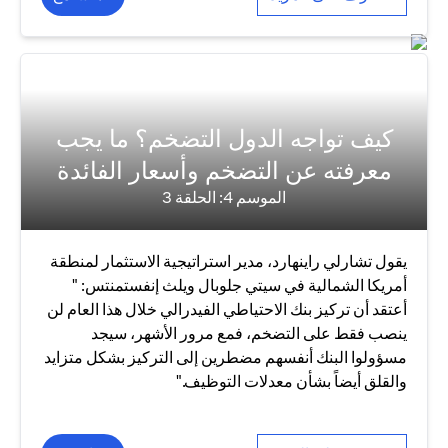
كيف تواجه الدول التضخم؟ ما يجب
معرفته عن التضخم وأسعار الفائدة
الموسم 4: الحلقة 3
يقول تشارلي راينهارد، مدير استراتيجية الاستثمار لمنطقة
أمريكا الشمالية في سيتي جلوبال ويلث إنفستمنتس: "
أعتقد أن تركيز بنك الاحتياطي الفيدرالي خلال هذا العام لن
ينصب فقط على التضخم، فمع مرور الأشهر، سيجد
مسؤولوا البنك أنفسهم مضطرين إلى التركيز بشكل متزايد
والقلق أيضاً بشأن معدلات التوظيف."