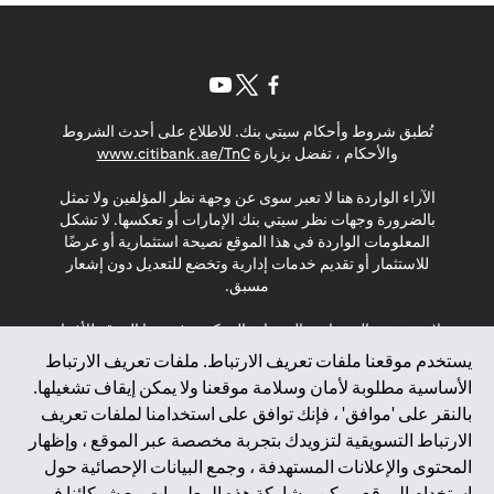
opens in a new tab
opens in a new tab
opens in a new tab
تُطبق شروط وأحكام سيتي بنك. للاطلاع على أحدث الشروط
s in a new tab
والأحكام ، تفضل بزيارة
www.citibank.ae/TnC
الآراء الواردة هنا لا تعبر سوى عن وجهة نظر المؤلفين ولا تمثل
بالضرورة وجهات نظر سيتي بنك الإمارات أو تعكسها. لا تشكل
المعلومات الواردة في هذا الموقع نصيحة استثمارية أو عرضًا
للاستثمار أو تقديم خدمات إدارية وتخضع للتعديل دون إشعار
مسبق.
لا يتم تقديم المنتجات والخدمات المذكورة في هذا الموقع للأفراد
المقيمين في الاتحاد الأوروبي أو المنطقة الاقتصادية الأوروبية أو
يستخدم موقعنا ملفات تعريف الارتباط. ملفات تعريف الارتباط
سويسرا أو غيرنسي أو جيرسي أو موناكو أو سان مارينو أو
الأساسية مطلوبة لأمان وسلامة موقعنا ولا يمكن إيقاف تشغيلها.
الفاتيكان أو جزيرة مان أو المملكة المتحدة أو خصوصية البيانات
بالنقر على 'موافق' ، فإنك توافق على استخدامنا لملفات تعريف
(لائحة حماية البيانات العامة \ قانون حماية البيانات الشخصية
الارتباط التسويقية لتزويدك بتجربة مخصصة عبر الموقع ، وإظهار
العامة \ قانون خصوصية نيوزيلندا). المحتوى الموجود في هذه
الصفحة ليس ولا ينبغي تفسيره على أنه عرض أو دعوة أو دعوة
المحتوى والإعلانات المستهدفة ، وجمع البيانات الإحصائية حول
لشراء أو بيع أي من المنتجات والخدمات المذكورة هنا لمثل هؤلاء
استخدام الموقع. يمكن مشاركة هذه المعلومات مع شركائنا في