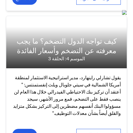
كيف تواجه الدول التضخم؟ ما يجب
معرفته عن التضخم وأسعار الفائدة
الموسم 4: الحلقة 3
يقول تشارلي راينهارد، مدير استراتيجية الاستثمار لمنطقة
أمريكا الشمالية في سيتي جلوبال ويلث إنفستمنتس: "
أعتقد أن تركيز بنك الاحتياطي الفيدرالي خلال هذا العام لن
ينصب فقط على التضخم، فمع مرور الأشهر، سيجد
مسؤولوا البنك أنفسهم مضطرين إلى التركيز بشكل متزايد
والقلق أيضاً بشأن معدلات التوظيف."