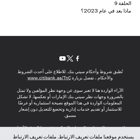
الحلقة 9
ماذا بعد في عام 2023؟
(opens in a new tab)
(opens in a new tab)
(opens in a new tab)
تُطبق شروط وأحكام سيتي بنك. للاطلاع على أحدث الشروط
(opens in a new tab)
والأحكام ، تفضل بزيارة
www.citibank.ae/TnC
الآراء الواردة هنا لا تعبر سوى عن وجهة نظر المؤلفين ولا تمثل
بالضرورة وجهات نظر سيتي بنك الإمارات أو تعكسها. لا تشكل
المعلومات الواردة في هذا الموقع نصيحة استثمارية أو عرضًا
للاستثمار أو تقديم خدمات إدارية وتخضع للتعديل دون إشعار
مسبق.
لا يتم تقديم المنتجات والخدمات المذكورة في هذا الموقع للأفراد
المقيمين في الاتحاد الأوروبي أو المنطقة الاقتصادية الأوروبية أو
يستخدم موقعنا ملفات تعريف الارتباط. ملفات تعريف الارتباط