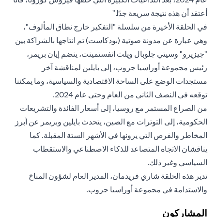
أعتقد أن هذه نتيجة سريعة جدًا."
في الحلقة الأخيرة من سلسلة "التفكير خارج نطاق المألوف"،
وهي عبارة عن مدونة صوتية (بودكاست) تم انتاجها بالشراكة بين
"جيزيرو" وسيتي جلوبال ويلث انفستمينت، ينضم إيان بريمر،
رئيس مجموعة أوراسيا جروب، إلى بايلين لمناقشة آخر
مستجدات الوضع على الساحة الاقتصادية والسياسية، وما يمكننا
توقعه في النصف الثاني من العام وحتى عام 2024.
من الصراع المستمر مع روسيا، إلى أسعار الفائدة والتشريعات
الحكومية، إلى التوترات مع الصين، يتحدث بايلين وبريمر عن أبرز
المخاطر والفرص التي يرونها في الأشهر الستة المقبلة. كما
يناقشان الاتجاه المتصاعد للذكاء الاصطناعي والاستقطاب
السياسي وغير ذلك.
تدير هذه الحلقة شاري فريدمان، المدير العام لشؤون المناخ
والاستدامة في مجموعة أوراسيا جروب.
المشاركون