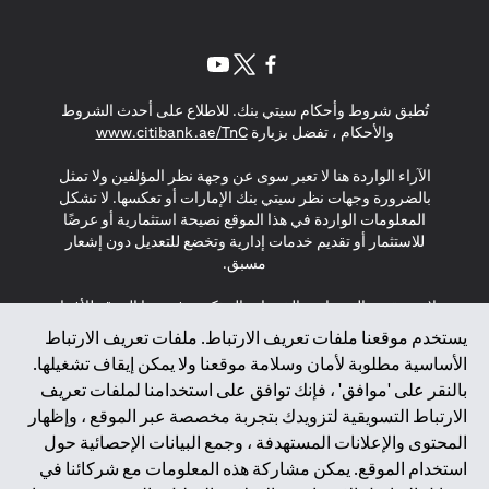
(opens in a new tab)
(opens in a new tab)
(opens in a new tab)
تُطبق شروط وأحكام سيتي بنك. للاطلاع على أحدث الشروط
(opens in a new tab)
والأحكام ، تفضل بزيارة
www.citibank.ae/TnC
الآراء الواردة هنا لا تعبر سوى عن وجهة نظر المؤلفين ولا تمثل
بالضرورة وجهات نظر سيتي بنك الإمارات أو تعكسها. لا تشكل
المعلومات الواردة في هذا الموقع نصيحة استثمارية أو عرضًا
للاستثمار أو تقديم خدمات إدارية وتخضع للتعديل دون إشعار
مسبق.
لا يتم تقديم المنتجات والخدمات المذكورة في هذا الموقع للأفراد
المقيمين في الاتحاد الأوروبي أو المنطقة الاقتصادية الأوروبية أو
يستخدم موقعنا ملفات تعريف الارتباط. ملفات تعريف الارتباط
سويسرا أو غيرنسي أو جيرسي أو موناكو أو سان مارينو أو
الأساسية مطلوبة لأمان وسلامة موقعنا ولا يمكن إيقاف تشغيلها.
الفاتيكان أو جزيرة مان أو المملكة المتحدة أو خصوصية البيانات
بالنقر على 'موافق' ، فإنك توافق على استخدامنا لملفات تعريف
(لائحة حماية البيانات العامة \ قانون حماية البيانات الشخصية
الارتباط التسويقية لتزويدك بتجربة مخصصة عبر الموقع ، وإظهار
العامة \ قانون خصوصية نيوزيلندا). المحتوى الموجود في هذه
الصفحة ليس ولا ينبغي تفسيره على أنه عرض أو دعوة أو دعوة
المحتوى والإعلانات المستهدفة ، وجمع البيانات الإحصائية حول
لشراء أو بيع أي من المنتجات والخدمات المذكورة هنا لمثل هؤلاء
استخدام الموقع. يمكن مشاركة هذه المعلومات مع شركائنا في
الأفراد.