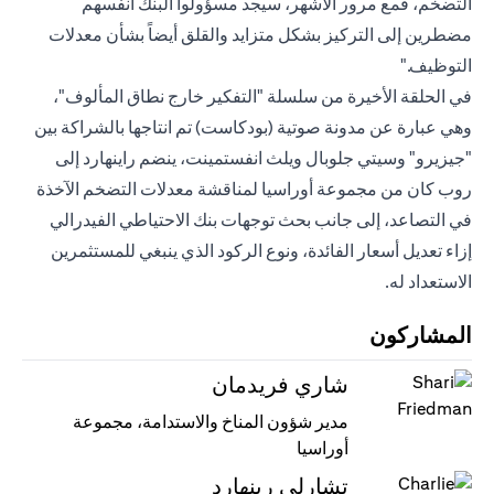
التضخم، فمع مرور الأشهر، سيجد مسؤولوا البنك أنفسهم
مضطرين إلى التركيز بشكل متزايد والقلق أيضاً بشأن معدلات
التوظيف."
في الحلقة الأخيرة من سلسلة "التفكير خارج نطاق المألوف"،
وهي عبارة عن مدونة صوتية (بودكاست) تم انتاجها بالشراكة بين
"جيزيرو" وسيتي جلوبال ويلث انفستمينت، ينضم راينهارد إلى
روب كان من مجموعة أوراسيا لمناقشة معدلات التضخم الآخذة
في التصاعد، إلى جانب بحث توجهات بنك الاحتياطي الفيدرالي
إزاء تعديل أسعار الفائدة، ونوع الركود الذي ينبغي للمستثمرين
الاستعداد له.
المشاركون
شاري فريدمان
مدير شؤون المناخ والاستدامة، مجموعة
أوراسيا
تشارلي رينهارد