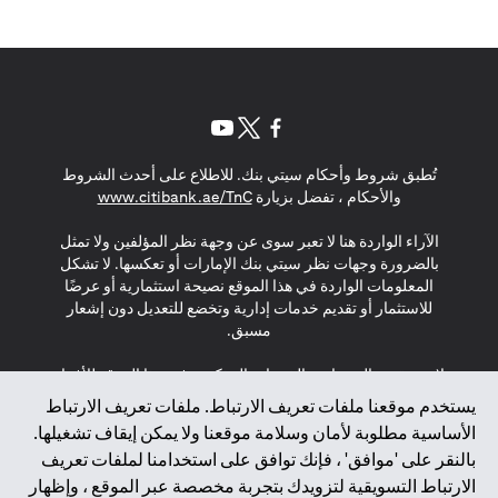
(opens in a new tab)
(opens in a new tab)
(opens in a new tab)
تُطبق شروط وأحكام سيتي بنك. للاطلاع على أحدث الشروط
(opens in a new tab)
والأحكام ، تفضل بزيارة
www.citibank.ae/TnC
الآراء الواردة هنا لا تعبر سوى عن وجهة نظر المؤلفين ولا تمثل
بالضرورة وجهات نظر سيتي بنك الإمارات أو تعكسها. لا تشكل
المعلومات الواردة في هذا الموقع نصيحة استثمارية أو عرضًا
للاستثمار أو تقديم خدمات إدارية وتخضع للتعديل دون إشعار
مسبق.
لا يتم تقديم المنتجات والخدمات المذكورة في هذا الموقع للأفراد
المقيمين في الاتحاد الأوروبي أو المنطقة الاقتصادية الأوروبية أو
يستخدم موقعنا ملفات تعريف الارتباط. ملفات تعريف الارتباط
سويسرا أو غيرنسي أو جيرسي أو موناكو أو سان مارينو أو
الأساسية مطلوبة لأمان وسلامة موقعنا ولا يمكن إيقاف تشغيلها.
الفاتيكان أو جزيرة مان أو المملكة المتحدة أو خصوصية البيانات
بالنقر على 'موافق' ، فإنك توافق على استخدامنا لملفات تعريف
(لائحة حماية البيانات العامة \ قانون حماية البيانات الشخصية
الارتباط التسويقية لتزويدك بتجربة مخصصة عبر الموقع ، وإظهار
العامة \ قانون خصوصية نيوزيلندا). المحتوى الموجود في هذه