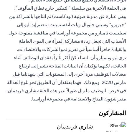
في الحلقة الأخيرة من سلسلة "التفكير خارج نطاق المألوف"،
وهي عبارة عن مدونة صوتية (بودكاست) تم انتاجها بالشراكة بين
"جيزيرو" وسيتي جلوبال ويلث انفستمينت، تنضم إيدا ليو إلى
سيليست تامبارو من مجموعة أوراسيا في مناقشة مفتوحة حول
الأسباب التي تجعل زيادة مشاركة المرأة في القوى العاملة
والقيادة حافزاً أساسياً في تعزيز نمو الشركات والاقتصادات.
ترى ليو وتامبارو أن النساء كنّ أكثر تأثراً بفقدان الوظائف أثناء
الجائحة، لكنهما يؤكدان أن البيانات المتاحة تشير إلى ارتفاع
معدلات التوظيف مرة أخرى إلى المستويات التي شهدناها قبل
مارس 2020. ومع ذلك، فهما يعتقدان أن الطريق نحو بلوغ العدالة
في فرص التوظيف ما زال طويلاً.تدير هذه الحلقة شاري فريدمان،
مدير شؤون المناخ والاستدامة في مجموعة أوراسيا.
المشاركون
شاري فريدمان