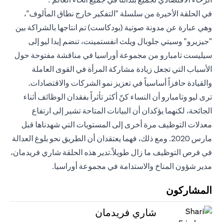
في الحلقة الأخيرة من سلسلة "التفكير خارج نطاق المألوف"،
وهي عبارة عن مدونة صوتية (بودكاست) تم انتاجها بالشراكة بين
"جيزيرو" وسيتي جلوبال ويلث انفستمينت، تنضم إيدا ليو إلى
سيليست تامبارو من مجموعة أوراسيا في مناقشة مفتوحة حول
الأسباب التي تجعل زيادة مشاركة المرأة في القوى العاملة
والقيادة حافزاً أساسياً في تعزيز نمو الشركات والاقتصادات.
ترى ليو وتامبارو أن النساء كنّ أكثر تأثراً بفقدان الوظائف أثناء
الجائحة، لكنهما يؤكدان أن البيانات المتاحة تشير إلى ارتفاع
معدلات التوظيف مرة أخرى إلى المستويات التي شهدناها قبل
مارس 2020. ومع ذلك، فهما يعتقدان أن الطريق نحو بلوغ العدالة
في فرص التوظيف ما زال طويلاً.تدير هذه الحلقة شاري فريدمان،
مدير شؤون المناخ والاستدامة في مجموعة أوراسيا.
المشاركون
شاري فريدمان