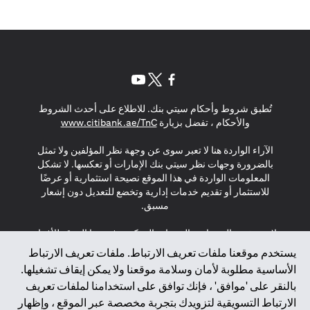
opens in a new tab
opens in a new tab
opens in a new tab
تُطبق شروط وأحكام سيتي بنك. للاطلاع على أحدث الشروط
s in a new tab
والأحكام ، تفضل بزيارة
www.citibank.ae/TnC
الآراء الواردة هنا لا تعبر سوى عن وجهة نظر المؤلفين ولا تمثل
بالضرورة وجهات نظر سيتي بنك الإمارات أو تعكسها. لا تشكل
المعلومات الواردة في هذا الموقع نصيحة استثمارية أو عرضًا
للاستثمار أو تقديم خدمات إدارية وتخضع للتعديل دون إشعار
مسبق.
لا يتم تقديم المنتجات والخدمات المذكورة في هذا الموقع للأفراد
المقيمين في الاتحاد الأوروبي أو المنطقة الاقتصادية الأوروبية أو
يستخدم موقعنا ملفات تعريف الارتباط. ملفات تعريف الارتباط
سويسرا أو غيرنسي أو جيرسي أو موناكو أو سان مارينو أو
الأساسية مطلوبة لأمان وسلامة موقعنا ولا يمكن إيقاف تشغيلها.
الفاتيكان أو جزيرة مان أو المملكة المتحدة أو خصوصية البيانات
بالنقر على 'موافق' ، فإنك توافق على استخدامنا لملفات تعريف
(لائحة حماية البيانات العامة \ قانون حماية البيانات الشخصية
الارتباط التسويقية لتزويدك بتجربة مخصصة عبر الموقع ، وإظهار
العامة \ قانون خصوصية نيوزيلندا). المحتوى الموجود في هذه