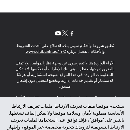
opens in a new tab
opens in a new tab
opens in a new tab
تُطبق شروط وأحكام سيتي بنك. للاطلاع على أحدث الشروط
s in a new tab
والأحكام ، تفضل بزيارة
www.citibank.ae/TnC
الآراء الواردة هنا لا تعبر سوى عن وجهة نظر المؤلفين ولا تمثل
بالضرورة وجهات نظر سيتي بنك الإمارات أو تعكسها. لا تشكل
المعلومات الواردة في هذا الموقع نصيحة استثمارية أو عرضًا
للاستثمار أو تقديم خدمات إدارية وتخضع للتعديل دون إشعار
مسبق.
لا يتم تقديم المنتجات والخدمات المذكورة في هذا الموقع للأفراد
المقيمين في الاتحاد الأوروبي أو المنطقة الاقتصادية الأوروبية أو
يستخدم موقعنا ملفات تعريف الارتباط. ملفات تعريف الارتباط
سويسرا أو غيرنسي أو جيرسي أو موناكو أو سان مارينو أو
الأساسية مطلوبة لأمان وسلامة موقعنا ولا يمكن إيقاف تشغيلها.
الفاتيكان أو جزيرة مان أو المملكة المتحدة أو خصوصية البيانات
بالنقر على 'موافق' ، فإنك توافق على استخدامنا لملفات تعريف
(لائحة حماية البيانات العامة \ قانون حماية البيانات الشخصية
الارتباط التسويقية لتزويدك بتجربة مخصصة عبر الموقع ، وإظهار
العامة \ قانون خصوصية نيوزيلندا). المحتوى الموجود في هذه