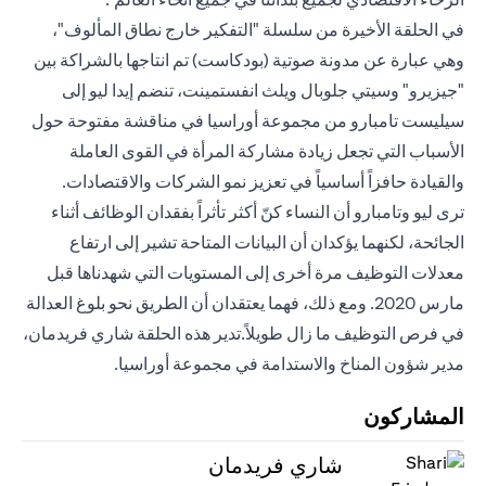
في الحلقة الأخيرة من سلسلة "التفكير خارج نطاق المألوف"،
وهي عبارة عن مدونة صوتية (بودكاست) تم انتاجها بالشراكة بين
"جيزيرو" وسيتي جلوبال ويلث انفستمينت، تنضم إيدا ليو إلى
سيليست تامبارو من مجموعة أوراسيا في مناقشة مفتوحة حول
الأسباب التي تجعل زيادة مشاركة المرأة في القوى العاملة
والقيادة حافزاً أساسياً في تعزيز نمو الشركات والاقتصادات.
ترى ليو وتامبارو أن النساء كنّ أكثر تأثراً بفقدان الوظائف أثناء
الجائحة، لكنهما يؤكدان أن البيانات المتاحة تشير إلى ارتفاع
معدلات التوظيف مرة أخرى إلى المستويات التي شهدناها قبل
مارس 2020. ومع ذلك، فهما يعتقدان أن الطريق نحو بلوغ العدالة
في فرص التوظيف ما زال طويلاً.تدير هذه الحلقة شاري فريدمان،
مدير شؤون المناخ والاستدامة في مجموعة أوراسيا.
المشاركون
شاري فريدمان