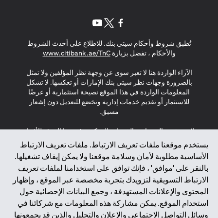
opens in a new tab
opens in a new tab
opens in a new tab
تُطبق شروط وأحكام سيتي بنك. للاطلاع على أحدث الشروط
s in a new tab
والأحكام ، تفضل بزيارة
www.citibank.ae/TnC
الآراء الواردة هنا لا تعبر سوى عن وجهة نظر المؤلفين ولا تمثل
بالضرورة وجهات نظر سيتي بنك الإمارات أو تعكسها. لا تشكل
المعلومات الواردة في هذا الموقع نصيحة استثمارية أو عرضًا
للاستثمار أو تقديم خدمات إدارية وتخضع للتعديل دون إشعار
مسبق.
لا يتم تقديم المنتجات والخدمات المذكورة في هذا الموقع للأفراد
المقيمين في الاتحاد الأوروبي أو المنطقة الاقتصادية الأوروبية أو
يستخدم موقعنا ملفات تعريف الارتباط. ملفات تعريف الارتباط
سويسرا أو غيرنسي أو جيرسي أو موناكو أو سان مارينو أو
الأساسية مطلوبة لأمان وسلامة موقعنا ولا يمكن إيقاف تشغيلها.
الفاتيكان أو جزيرة مان أو المملكة المتحدة أو خصوصية البيانات
بالنقر على 'موافق' ، فإنك توافق على استخدامنا لملفات تعريف
(لائحة حماية البيانات العامة \ قانون حماية البيانات الشخصية
الارتباط التسويقية لتزويدك بتجربة مخصصة عبر الموقع ، وإظهار
العامة \ قانون خصوصية نيوزيلندا). المحتوى الموجود في هذه
الصفحة ليس ولا ينبغي تفسيره على أنه عرض أو دعوة أو دعوة
المحتوى والإعلانات المستهدفة ، وجمع البيانات الإحصائية حول
لشراء أو بيع أي من المنتجات والخدمات المذكورة هنا لمثل هؤلاء
استخدام الموقع. يمكن مشاركة هذه المعلومات مع شركائنا في
الأفراد.
وسائل التواصل الاجتماعي والإعلان والتحليل والذين قد يجمعونها