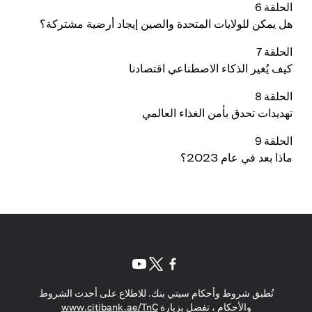
الحلقة 6
هل يمكن للولايات المتحدة والصين إيجاد أرضية مشتركة؟
الحلقة 7
كيف يُغير الذكاء الاصطناعي اقتصادنا
الحلقة 8
تهديدات تحدق بأمن الغذاء العالمي
الحلقة 9
ماذا بعد في عام 2023؟
(opens in a new tab)
(opens in a new tab)
(opens in a new tab)
تُطبق شروط وأحكام سيتي بنك. للاطلاع على أحدث الشروط
(opens in a new tab)
والأحكام ، تفضل بزيارة
www.citibank.ae/TnC