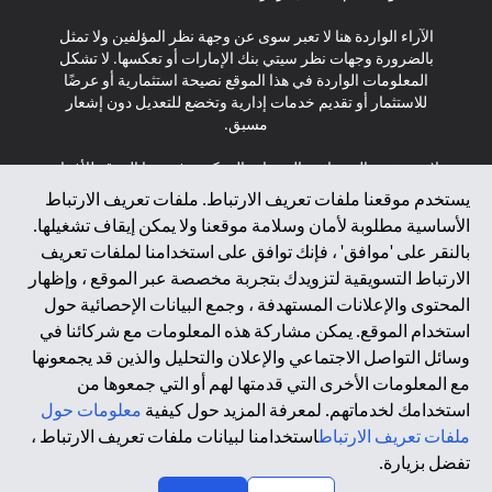
الآراء الواردة هنا لا تعبر سوى عن وجهة نظر المؤلفين ولا تمثل
بالضرورة وجهات نظر سيتي بنك الإمارات أو تعكسها. لا تشكل
المعلومات الواردة في هذا الموقع نصيحة استثمارية أو عرضًا
للاستثمار أو تقديم خدمات إدارية وتخضع للتعديل دون إشعار
مسبق.
لا يتم تقديم المنتجات والخدمات المذكورة في هذا الموقع للأفراد
المقيمين في الاتحاد الأوروبي أو المنطقة الاقتصادية الأوروبية أو
يستخدم موقعنا ملفات تعريف الارتباط. ملفات تعريف الارتباط
سويسرا أو غيرنسي أو جيرسي أو موناكو أو سان مارينو أو
الأساسية مطلوبة لأمان وسلامة موقعنا ولا يمكن إيقاف تشغيلها.
الفاتيكان أو جزيرة مان أو المملكة المتحدة أو خصوصية البيانات
بالنقر على 'موافق' ، فإنك توافق على استخدامنا لملفات تعريف
(لائحة حماية البيانات العامة \ قانون حماية البيانات الشخصية
الارتباط التسويقية لتزويدك بتجربة مخصصة عبر الموقع ، وإظهار
العامة \ قانون خصوصية نيوزيلندا). المحتوى الموجود في هذه
الصفحة ليس ولا ينبغي تفسيره على أنه عرض أو دعوة أو دعوة
المحتوى والإعلانات المستهدفة ، وجمع البيانات الإحصائية حول
لشراء أو بيع أي من المنتجات والخدمات المذكورة هنا لمثل هؤلاء
استخدام الموقع. يمكن مشاركة هذه المعلومات مع شركائنا في
الأفراد.
وسائل التواصل الاجتماعي والإعلان والتحليل والذين قد يجمعونها
مع المعلومات الأخرى التي قدمتها لهم أو التي جمعوها من
*GDPR – اللائحة العامة لحماية البيانات؛ * LGPD – Lei Geral de
استخدامك لخدماتهم. لمعرفة المزيد حول كيفية
معلومات حول
Proteção de Dados Pessoais ; *NZPA – قانون الخصوصية
النيوزيلندي
ملفات تعريف الارتباط
استخدامنا لبيانات ملفات تعريف الارتباط ،
تفضل بزيارة.