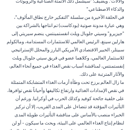
والآلات". ويضيف: "سيشمل ذلك الأتمتة الصناعية والروبوتات
والذكاء الاصطناعي."
في الحلقة الأخيرة من سلسلة "التفكير خارج نطاق المألوف"،
وهي عبارة مدونة صوتية (بودكاست) تم انتاجها بالشراكة بين
"جيزيرو" وسيتي جلوبال ويلث انفستمينتس، ينضم سيريتي إلى
هارلين سينغ، الرئيس العالمي للاستثمارات المستدامة، ومالكولم
سبيتلر، الخبير الاقتصادي الأمريكي البارز والمحلل الإستراتيجي
للاستثمار العالمي، وكلاهما عضو في فريق سيتي جلوبال ويلث
إنفستمنتس، لمناقشة أسباب نقص الغذاء في جميع أنحاء العالم،
والآثار المترتبة على ذلك.
ما زال العالم يرزح تحت وطأة أزمات الغذاء المتشابكة المتمثلة
في نقص الإمدادات الغذائية وارتفاع تكاليفها وأحياناً نقص توافرها،
على خلفية جائحة كوفيد وكذلك الحرب في أوكرانيا. ورغم أن
التأثيرات المؤقتة قد تتضاءل على المدى القريب، إلا أن تركيز
الخبراء منصب بالأساس على مناقشة التأثيرات طويلة المدى
لنظام إنتاج الغذاء العالمي على البيئة، وبحث ما سيكون - أو لن