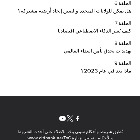
الحلقة 6
هل يمكن للولايات المتحدة والصين إيجاد أرضية مشتركة؟
الحلقة 7
كيف يُغير الذكاء الاصطناعي اقتصادنا
الحلقة 8
تهديدات تحدق بأمن الغذاء العالمي
الحلقة 9
ماذا بعد في عام 2023؟
(opens in a new tab)
(opens in a new tab)
(opens in a new tab)
تُطبق شروط وأحكام سيتي بنك. للاطلاع على أحدث الشروط
(opens in a new tab)
والأحكام ، تفضل بزيارة
www.citibank.ae/TnC