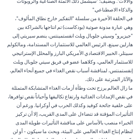
والآلات". ويضيف: "سيشمل ذلك الأتمتة الصناعية والروبوتات
والذكاء الاصطناعي."
في الحلقة الأخيرة من سلسلة "التفكير خارج نطاق المألوف"،
وهي عبارة مدونة صوتية (بودكاست) تم انتاجها بالشراكة بين
"جيزيرو" وسيتي جلوبال ويلث انفستمينتس، ينضم سيريتي إلى
هارلين سينغ، الرئيس العالمي للاستثمارات المستدامة، ومالكولم
سبيتلر، الخبير الاقتصادي الأمريكي البارز والمحلل الإستراتيجي
للاستثمار العالمي، وكلاهما عضو في فريق سيتي جلوبال ويلث
إنفستمنتس، لمناقشة أسباب نقص الغذاء في جميع أنحاء العالم،
والآثار المترتبة على ذلك.
ما زال العالم يرزح تحت وطأة أزمات الغذاء المتشابكة المتمثلة
في نقص الإمدادات الغذائية وارتفاع تكاليفها وأحياناً نقص توافرها،
على خلفية جائحة كوفيد وكذلك الحرب في أوكرانيا. ورغم أن
التأثيرات المؤقتة قد تتضاءل على المدى القريب، إلا أن تركيز
الخبراء منصب بالأساس على مناقشة التأثيرات طويلة المدى
لنظام إنتاج الغذاء العالمي على البيئة، وبحث ما سيكون - أو لن