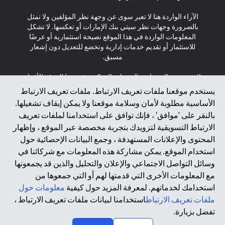
الآراء الواردة هنا لا تعبر سوى عن وجهة نظر المؤلفين ولا تمثل
بالضرورة وجهات نظر سيتي بنك الإمارات أو تعكسها. لا تشكل
المعلومات الواردة في هذا الموقع نصيحة استثمارية أو عرضًا
للاستثمار أو تقديم خدمات إدارية وتخضع للتعديل دون إشعار
مسبق.
لا يتم تقديم المنتجات والخدمات المذكورة في هذا الموقع للأفراد
المقيمين في الاتحاد الأوروبي أو المنطقة الاقتصادية الأوروبية أو
يستخدم موقعنا ملفات تعريف الارتباط. ملفات تعريف الارتباط
سويسرا أو غيرنسي أو جيرسي أو موناكو أو سان مارينو أو
الأساسية مطلوبة لأمان وسلامة موقعنا ولا يمكن إيقاف تشغيلها.
الفاتيكان أو جزيرة مان أو المملكة المتحدة أو خصوصية البيانات
بالنقر على 'موافق' ، فإنك توافق على استخدامنا لملفات تعريف
(لائحة حماية البيانات العامة \ قانون حماية البيانات الشخصية
الارتباط التسويقية لتزويدك بتجربة مخصصة عبر الموقع ، وإظهار
العامة \ قانون خصوصية نيوزيلندا). المحتوى الموجود في هذه
الصفحة ليس ولا ينبغي تفسيره على أنه عرض أو دعوة أو دعوة
المحتوى والإعلانات المستهدفة ، وجمع البيانات الإحصائية حول
لشراء أو بيع أي من المنتجات والخدمات المذكورة هنا لمثل هؤلاء
استخدام الموقع. يمكن مشاركة هذه المعلومات مع شركائنا في
الأفراد.
وسائل التواصل الاجتماعي والإعلان والتحليل والذين قد يجمعونها
مع المعلومات الأخرى التي قدمتها لهم أو التي جمعوها من
*GDPR – اللائحة العامة لحماية البيانات؛ * LGPD – Lei Geral de
استخدامك لخدماتهم. لمعرفة المزيد حول كيفية
معلومات حول
Proteção de Dados Pessoais ; *NZPA – قانون الخصوصية
النيوزيلندي
ملفات تعريف الارتباط
استخدامنا لبيانات ملفات تعريف الارتباط ،
تفضل بزيارة.