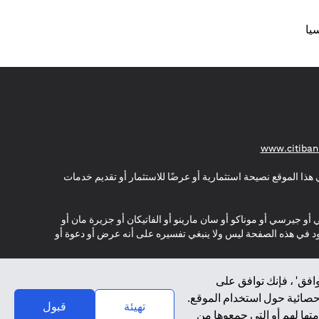
يا
(opens in a new tab)
www.citiban
هذا الموقع نصيحة استثمارية أو عرضًا للاستثمار أو تقديم خدمات
ي أو جيرسي أو موناكو أو سان مارينو أو الفاتيكان أو جزيرة مان أو
موجود في هذه الصفحة ليس ولا ينبغي تفسيره على أنه عرض أو دعوة أو
افق' ، فإنك توافق على
إحصائية حول استخدام الموقع.
تهيئة
قبول
تها لهم أو التي جمعوها من