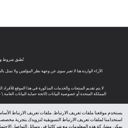
تُطبق شروط وأ
الآراء الواردة هنا لا تعبر سوى عن وجهة نظر المؤلفين ولا تمثل 
لا يتم تقديم المنتجات والخدمات المذكورة في هذا الموقع للأفراد ال
المملكة المتحدة أو خصوصية البيانات (لائحة حماية البيانات العامة 
*GDPR – اللائحة العامة لحماية البيانات؛ * LGPD – Lei Geral de Proteção de Dados Pessoais ; *NZPA – قانون الخصوصية النيوزيلندي
يستخدم موقعنا ملفات تعريف الارتباط. ملفات تعريف الارتباط الأساسي
استخدامنا لملفات تعريف الارتباط التسويقية لتزويدك بتجربة مخصصة ع
يمكن مشاركة هذه المعلومات مع شركائنا في وسائل التواصل الاجتماعي