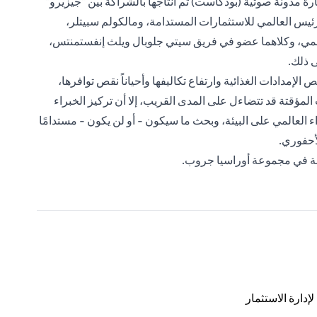
ة مدونة صوتية (بودكاست) تم انتاجها بالشراكة بين "جيزيرو"
ئيس العالمي للاستثمارات المستدامة، ومالكولم سبيتلر،
لعالمي، وكلاهما عضو في فريق سيتي جلوبال ويلث إنفستمنتس،
ى ذلك.
لإمدادات الغذائية وارتفاع تكاليفها وأحياناً نقص توافرها،
المؤقتة قد تتضاءل على المدى القريب، إلا أن تركيز الخبراء
 العالمي على البيئة، وبحث ما سيكون - أو لن يكون - مستدامًا
لأحفوري.
امة في مجموعة أوراسيا جروب.
دارة الاستثمار