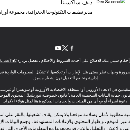
ديف ساكسينا
مدير تطبيقات التكنولوجيا الجغرافية، مجموعة أوراس
(opens in a new tab)
(opens in a new tab)
(opens in a new tab)
حكام سيتي بنك. للاطلاع على أحدث الشروط والأحكام ، تفضل بزيارة
k.ae/TnC
بالضرورة وجهات نظر سيتي بنك الإمارات أو تعكسها. لا تشكل المعلومات الواردة في 
إدارية وتخضع للتعديل دون إشعار مسبق.
مقيمين في الاتحاد الأوروبي أو المنطقة الاقتصادية الأوروبية أو سويسرا أو غيرنس
\ قانون حماية البيانات الشخصية العامة \ قانون خصوصية نيوزيلندا). المحتوى ال
دعوة لشراء أو بيع أي من المنتجات والخدمات المذكورة هنا لمثل هؤلاء الأفراد.
ة مطلوبة لأمان وسلامة موقعنا ولا يمكن إيقاف تشغيلها. بالنقر على 'مو
بر الموقع ، وإظهار المحتوى والإعلانات المستهدفة ، وجمع البيانات ال
 والإعلان والتحليل والذين قد يجمعونها مع المعلومات الأخرى التي قدم