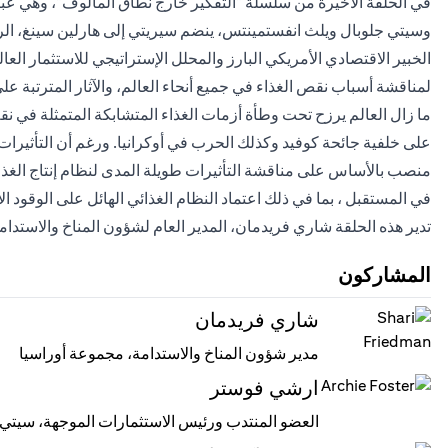
في الحلقة الأخيرة من سلسلة "التفكير خارج نطاق المألوف"، وهي عبار
وسيتي جلوبال ويلث انفستمينتس، ينضم سيريتي إلى هارلين سينغ، الر
الخبير الاقتصادي الأمريكي البارز والمحلل الإستراتيجي للاستثمار ا
لمناقشة أسباب نقص الغذاء في جميع أنحاء العالم، والآثار المترتبة عل
ما زال العالم يرزح تحت وطأة أزمات الغذاء المتشابكة المتمثلة في نقص ا
على خلفية جائحة كوفيد وكذلك الحرب في أوكرانيا. ورغم أن التأثيرات 
منصب بالأساس على مناقشة التأثيرات طويلة المدى لنظام إنتاج الغذاء
في المستقبل ، بما في ذلك اعتماد النظام الغذائي الهائل على الوقود ا
تدير هذه الحلقة شاري فريدمان، المدير العام لشؤون المناخ والاستد
المشاركون
شاري فريدمان
مدير شؤون المناخ والاستدامة، مجموعة أوراسيا
ارشي فوستر
العضو المنتدب ورئيس الاستثمارات الموجهة، سيتي لإ