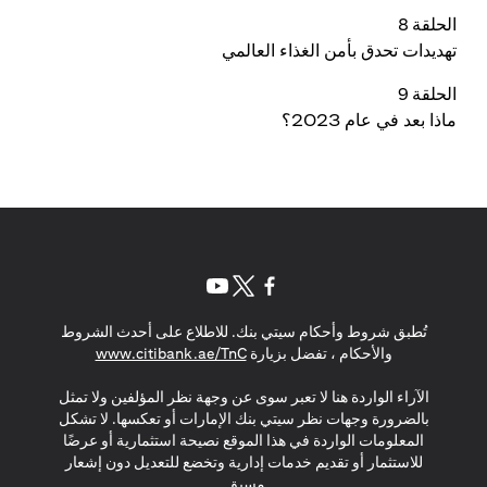
الحلقة 8
تهديدات تحدق بأمن الغذاء العالمي
الحلقة 9
ماذا بعد في عام 2023؟
(opens in a new tab)
(opens in a new tab)
(opens in a new tab)
تُطبق شروط وأحكام سيتي بنك. للاطلاع على أحدث الشروط
(opens in a new tab)
والأحكام ، تفضل بزيارة
www.citibank.ae/TnC
الآراء الواردة هنا لا تعبر سوى عن وجهة نظر المؤلفين ولا تمثل
بالضرورة وجهات نظر سيتي بنك الإمارات أو تعكسها. لا تشكل
المعلومات الواردة في هذا الموقع نصيحة استثمارية أو عرضًا
للاستثمار أو تقديم خدمات إدارية وتخضع للتعديل دون إشعار
مسبق.