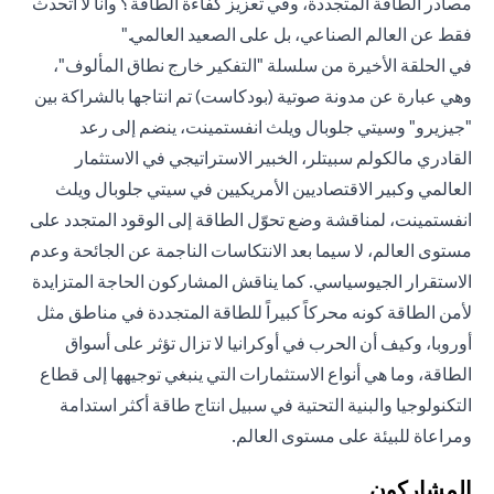
مصادر الطاقة المتجددة، وفي تعزيز كفاءة الطاقة؟ وأنا لا أتحدث
فقط عن العالم الصناعي، بل على الصعيد العالمي."
في الحلقة الأخيرة من سلسلة "التفكير خارج نطاق المألوف"،
وهي عبارة عن مدونة صوتية (بودكاست) تم انتاجها بالشراكة بين
"جيزيرو" وسيتي جلوبال ويلث انفستمينت، ينضم إلى رعد
القادري مالكولم سبيتلر، الخبير الاستراتيجي في الاستثمار
العالمي وكبير الاقتصاديين الأمريكيين في سيتي جلوبال ويلث
انفستمينت، لمناقشة وضع تحوّل الطاقة إلى الوقود المتجدد على
مستوى العالم، لا سيما بعد الانتكاسات الناجمة عن الجائحة وعدم
الاستقرار الجيوسياسي. كما يناقش المشاركون الحاجة المتزايدة
لأمن الطاقة كونه محركاً كبيراً للطاقة المتجددة في مناطق مثل
أوروبا، وكيف أن الحرب في أوكرانيا لا تزال تؤثر على أسواق
الطاقة، وما هي أنواع الاستثمارات التي ينبغي توجيهها إلى قطاع
التكنولوجيا والبنية التحتية في سبيل انتاج طاقة أكثر استدامة
ومراعاة للبيئة على مستوى العالم.
المشاركون