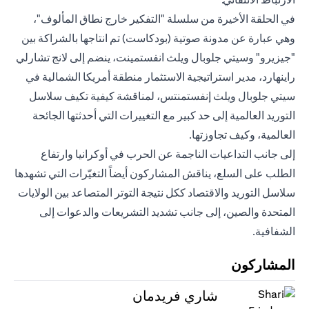
في الحلقة الأخيرة من سلسلة "التفكير خارج نطاق المألوف"،
وهي عبارة عن مدونة صوتية (بودكاست) تم انتاجها بالشراكة بين
"جيزيرو" وسيتي جلوبال ويلث انفستمينت، ينضم إلى لانج تشارلي
راينهارد، مدير استراتيجية الاستثمار منطقة أمريكا الشمالية في
سيتي جلوبال ويلث إنفستمنتس، لمناقشة كيفية تكيف سلاسل
التوريد العالمية إلى حد كبير مع التغييرات التي أحدثتها الجائحة
العالمية، وكيف تجاوزتها.
إلى جانب التداعيات الناجمة عن الحرب في أوكرانيا وارتفاع
الطلب على السلع، يناقش المشاركون أيضاً التغيّرات التي تشهدها
سلاسل التوريد والاقتصاد ككل نتيجة التوتر المتصاعد بين الولايات
المتحدة والصين، إلى جانب تشديد التشريعات والدعوات إلى
الشفافية.
المشاركون
شاري فريدمان