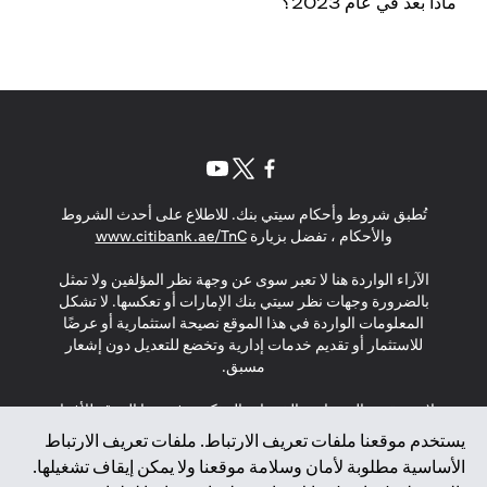
ماذا بعد في عام 2023؟
opens in a new tab
opens in a new tab
opens in a new tab
تُطبق شروط وأحكام سيتي بنك. للاطلاع على أحدث الشروط
s in a new tab
والأحكام ، تفضل بزيارة
www.citibank.ae/TnC
الآراء الواردة هنا لا تعبر سوى عن وجهة نظر المؤلفين ولا تمثل
بالضرورة وجهات نظر سيتي بنك الإمارات أو تعكسها. لا تشكل
المعلومات الواردة في هذا الموقع نصيحة استثمارية أو عرضًا
للاستثمار أو تقديم خدمات إدارية وتخضع للتعديل دون إشعار
مسبق.
لا يتم تقديم المنتجات والخدمات المذكورة في هذا الموقع للأفراد
المقيمين في الاتحاد الأوروبي أو المنطقة الاقتصادية الأوروبية أو
يستخدم موقعنا ملفات تعريف الارتباط. ملفات تعريف الارتباط
سويسرا أو غيرنسي أو جيرسي أو موناكو أو سان مارينو أو
الأساسية مطلوبة لأمان وسلامة موقعنا ولا يمكن إيقاف تشغيلها.
الفاتيكان أو جزيرة مان أو المملكة المتحدة أو خصوصية البيانات