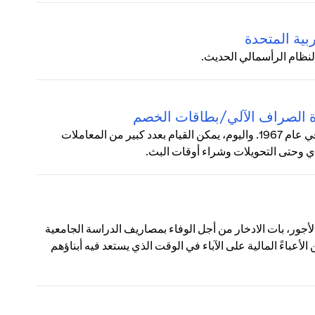
بية المتحدة
لنظام الرأسمالي الحديث.
زة الصراف الآلي/بطاقات الخصم
زادت شعبية ماكينات الصراف الآلي (ATM) بشكل مطرد منذ طرحها في عام 1967. واليوم، يمكن القيام بعدد كبير من المعاملات
دي وحتى التحويلات وشراء أوقات البث.
لأجور، بات الادخار من أجل الوفاء بمصاريف الدراسة الجامعية
أعباءً المالية على الآباء في الوقت الذي يستعد فيه أبناؤهم