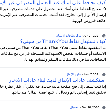
كيف تحافظ على أمنك عند التعامل المصرفي عبر الإن
10 نصائح للحفاظ على أمنك عند الحصول على خدمات مصرفية عبر الإنت
إرسال الأموال إلى الخارج، فقد أثبتت الخدمات المصرفية عبر الإنتر
جائحة فيروس كورونا.
Jan 21, 2021
-
مزايا بطاقات الائتمان
كيف تستبدل نقاط ThankYouمن سيتي؟
ما المقصود بنقاط سيتي 
البطاقات، بما في ذلك مكافآت السفر وقسائم الهدايا.
Jan 17, 2021
-
سلوك الإنفاق
استكشف عادات الإنفاق لديك لبناء عادات الادخار
إذا كنت تسعى إلى فتح صفحة مالية جديدة، فلا يكفي أن تلقي نظرة خ
تحقيق تغيير إيجابي دائم وفعال أن تتبع "قصة المال" منذ بدايتها.
Dec 28, 2020
-
الاحتيال