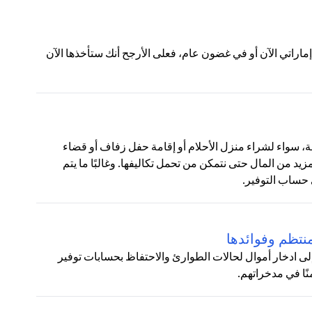
لات التالية:ج: إذا عرض عليك شخص ما منحك 100 درهم إماراتي الآن أو في غضون عام، فعلى الأرجح أنك ستأخذها الآن
نوعة، سواء لشراء منزل الأحلام أو إقامة حفل زفاف أو قضاء
زيد من المال حتى نتمكن من تحمل تكاليفها. وغالبًا ما يتم
 حساب التوفير.
نتظم وفوائدها
لى ادخار أموال لحالات الطوارئ والاحتفاظ بحسابات توفير
نًا في مدخراتهم.