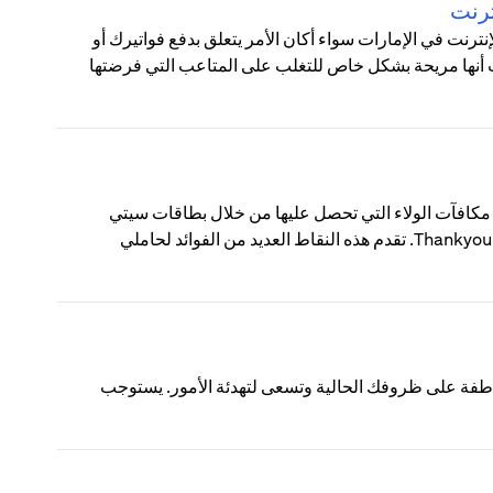
ترنت
رنت في الإمارات سواء أكان الأمر يتعلق بدفع فواتيرك أو
نت أنها مريحة بشكل خاص للتغلب على المتاعب التي فرضتها
ThankYou؟ نقاط ThankYou من سيتي هي مكافآت الولاء التي تحصل عليها من خلال بطاقات سيتي
الائتمانية أو حسابات الفحص الاستهلاكية المسجلة في برنامج مكافآت Thankyou. تقدم هذه النقاط العديد من الفوائد لحاملي
اطفة على ظروفك الحالية وتسعى لتهدئة الأمور. يستوجب