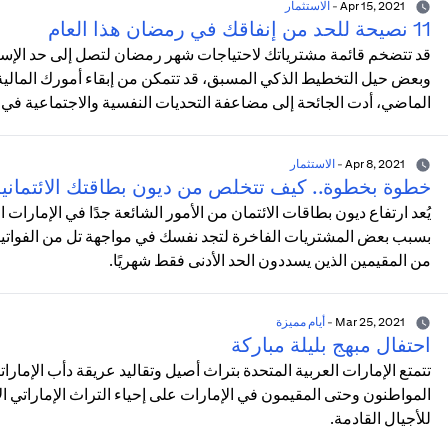
Apr 15, 2021
-
الاستثمار
11 نصيحة للحد من إنفاقك في رمضان هذا العام
قد تتضخم قائمة مشترياتك لاحتياجات شهر رمضان لتصل إلى حد الإسرا
وبعض حيل التخطيط الذكي المسبق، قد تتمكن من إبقاء أمورك المالية
الماضي، أدت الجائحة إلى مضاعفة التحديات النفسية والاجتماعية في 
Apr 8, 2021
-
الاستثمار
خطوة بخطوة.. كيف تتخلص من ديون بطاقتك الائتماني
يُعد ارتفاع ديون بطاقات الائتمان من الأمور الشائعة جدًا في الإمارات
بسبب بعض المشتريات الفاخرة لتجد نفسك في مواجهة تل من الفواتير ال
من المقيمين الذين يسددون الحد الأدنى فقط شهريًا.
Mar 25, 2021
-
أيام مميزة
احتفال مبهج بليلة مباركة
تتمتع الإمارات العربية المتحدة بتراث أصيل وتقاليد عريقة دأب الإمارات
المواطنون وحتى المقيمون في الإمارات على إحياء التراث الإماراتي
للأجيال القادمة.