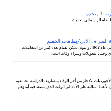
بية المتحدة
لنظام الرأسمالي الحديث.
زة الصراف الآلي/بطاقات الخصم
زادت شعبية ماكينات الصراف الآلي (ATM) بشكل مطرد منذ طرحها في عام 1967. واليوم، يمكن القيام بعدد كبير من المعاملات
دي وحتى التحويلات وشراء أوقات البث.
لأجور، بات الادخار من أجل الوفاء بمصاريف الدراسة الجامعية
أعباءً المالية على الآباء في الوقت الذي يستعد فيه أبناؤهم