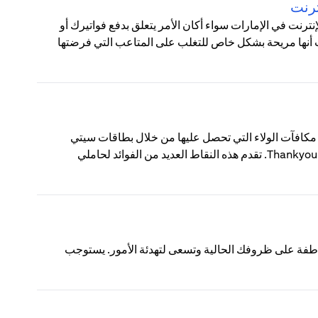
ترنت
رنت في الإمارات سواء أكان الأمر يتعلق بدفع فواتيرك أو
نت أنها مريحة بشكل خاص للتغلب على المتاعب التي فرضتها
ThankYou؟ نقاط ThankYou من سيتي هي مكافآت الولاء التي تحصل عليها من خلال بطاقات سيتي
الائتمانية أو حسابات الفحص الاستهلاكية المسجلة في برنامج مكافآت Thankyou. تقدم هذه النقاط العديد من الفوائد لحاملي
اطفة على ظروفك الحالية وتسعى لتهدئة الأمور. يستوجب