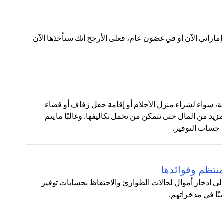
لات التالية:ج: إذا عرض عليك شخص ما منحك 100 درهم إماراتي الآن أو في غضون عام، فعلى الأرجح أنك ستأخذها الآن
نوعة، سواء لشراء منزل الأحلام أو إقامة حفل زفاف أو قضاء
زيد من المال حتى نتمكن من تحمل تكاليفها. وغالبًا ما يتم
 حساب التوفير.
نتظم وفوائدها
لى ادخار أموال لحالات الطوارئ والاحتفاظ بحسابات توفير
نًا في مدخراتهم.