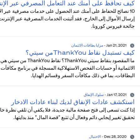
كيف تحافظ على أمنك عند التعامل المصرفي عبر الإن
10 نصائح للحفاظ على أمنك عند الحصول على خدمات مصرفية عبر الإنت
إرسال الأموال إلى الخارج، فقد أثبتت الخدمات المصرفية عبر الإنتر
جائحة فيروس كورونا.
Jan 21, 2021
-
مزايا بطاقات الائتمان
كيف تستبدل نقاط ThankYouمن سيتي؟
ما المقصود بنقاط سيتي 
البطاقات، بما في ذلك مكافآت السفر وقسائم الهدايا.
Jan 17, 2021
-
سلوك الإنفاق
استكشف عادات الإنفاق لديك لبناء عادات الادخار
إذا كنت تسعى إلى فتح صفحة مالية جديدة، فلا يكفي أن تلقي نظرة خ
تحقيق تغيير إيجابي دائم وفعال أن تتبع "قصة المال" منذ بدايتها.
Dec 28, 2020
-
الاحتيال