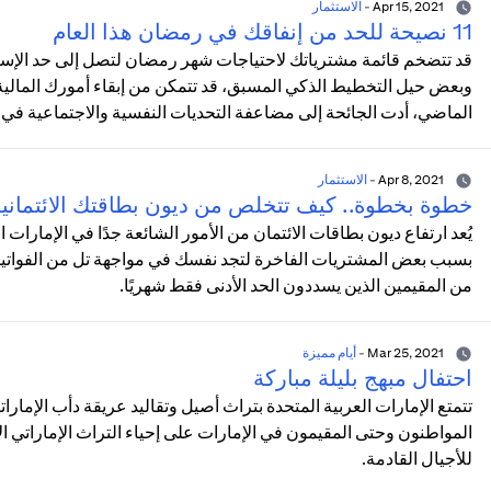
Apr 15, 2021
-
الاستثمار
11 نصيحة للحد من إنفاقك في رمضان هذا العام
قد تتضخم قائمة مشترياتك لاحتياجات شهر رمضان لتصل إلى حد الإسرا
وبعض حيل التخطيط الذكي المسبق، قد تتمكن من إبقاء أمورك المالية
الماضي، أدت الجائحة إلى مضاعفة التحديات النفسية والاجتماعية في 
Apr 8, 2021
-
الاستثمار
خطوة بخطوة.. كيف تتخلص من ديون بطاقتك الائتماني
يُعد ارتفاع ديون بطاقات الائتمان من الأمور الشائعة جدًا في الإمارات
بسبب بعض المشتريات الفاخرة لتجد نفسك في مواجهة تل من الفواتير ال
من المقيمين الذين يسددون الحد الأدنى فقط شهريًا.
Mar 25, 2021
-
أيام مميزة
احتفال مبهج بليلة مباركة
تتمتع الإمارات العربية المتحدة بتراث أصيل وتقاليد عريقة دأب الإمارات
المواطنون وحتى المقيمون في الإمارات على إحياء التراث الإماراتي
للأجيال القادمة.