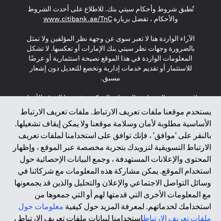
تُطبق شروط وأحكام سيتي بنك. للاطلاع على أحدث الشروط
s in a new tab
والأحكام ، تفضل بزيارة
www.citibank.ae/TnC
الآراء الواردة هنا لا تعبر سوى عن وجهة نظر المؤلفين ولا تمثل
بالضرورة وجهات نظر سيتي بنك الإمارات أو تعكسها. لا تشكل
المعلومات الواردة في هذا الموقع نصيحة استثمارية أو عرضًا
للاستثمار أو تقديم خدمات إدارية وتخضع للتعديل دون إشعار
مسبق.
لا يتم تقديم المنتجات والخدمات المذكورة في هذا الموقع للأفراد
المقيمين في الاتحاد الأوروبي أو المنطقة الاقتصادية الأوروبية أو
يستخدم موقعنا ملفات تعريف الارتباط. ملفات تعريف الارتباط
سويسرا أو غيرنسي أو جيرسي أو موناكو أو سان مارينو أو
الأساسية مطلوبة لأمان وسلامة موقعنا ولا يمكن إيقاف تشغيلها.
الفاتيكان أو جزيرة مان أو المملكة المتحدة أو خصوصية البيانات
بالنقر على 'موافق' ، فإنك توافق على استخدامنا لملفات تعريف
(لائحة حماية البيانات العامة \ قانون حماية البيانات الشخصية
الارتباط التسويقية لتزويدك بتجربة مخصصة عبر الموقع ، وإظهار
العامة \ قانون خصوصية نيوزيلندا). المحتوى الموجود في هذه
الصفحة ليس ولا ينبغي تفسيره على أنه عرض أو دعوة أو دعوة
المحتوى والإعلانات المستهدفة ، وجمع البيانات الإحصائية حول
لشراء أو بيع أي من المنتجات والخدمات المذكورة هنا لمثل هؤلاء
استخدام الموقع. يمكن مشاركة هذه المعلومات مع شركائنا في
الأفراد.
وسائل التواصل الاجتماعي والإعلان والتحليل والذين قد يجمعونها
مع المعلومات الأخرى التي قدمتها لهم أو التي جمعوها من
*GDPR – اللائحة العامة لحماية البيانات؛ * LGPD – Lei Geral de
استخدامك لخدماتهم. لمعرفة المزيد حول كيفية
معلومات حول
Proteção de Dados Pessoais ; *NZPA – قانون الخصوصية
النيوزيلندي
ملفات تعريف الارتباط
استخدامنا لبيانات ملفات تعريف الارتباط ،