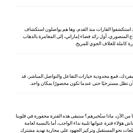
 استكشفوا القارات منذ القدم، وها هم يواصلون استكشاف
المنصوري، أول رائد فضاء إماراتي، إلى المغامرة بالذهاب
رة كاملة للغلاف الجوي للمريخ.
مفردك، فمع محدودية خيارات التفاعل والتواصل المباشر، قد
أن تظل مسترخيًا حتى عندما تكون محصورًا بمكان واحد.
 تحكي لأطفالك أو أحفادك عن فترة الإغلاق بعد مضي 50 عامًا من الآن، ماذا ستُخبرهم؟ ستبقى هذه الفترة محفورة في قلوبنا
 هؤلاء فترة عنوانها تلبية نداء الواجب، أما بالنسبة لعامة
لتطلعات نحو المستقبل وتركيز الجهود على محاربة تهديد مشترك