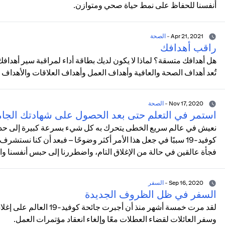
أنفسنا للحفاظ على نمط حياة صحي ومتوازن.
Apr 21, 2021
-
الصحة
راقب أهدافك
هل أهدافك متسقة؟ لماذا لا يكون لديك بطاقة أداء لمراقبة سير أهدافك؟
تُعد أهداف الصحة والعافية وأهداف العمل وأهداف العلاقات والأهداف ا
Nov 17, 2020
-
الصحة
استمر في التعلم حتى بعد الحصول على شهادتك الجام
نعيش في عالم سريع الخطى يتحرك به كل شيء بسرعة كبيرة إلى حد أن ح
كوفيد-19 سببًا في جعل هذا الأمر أكثر وضوحًا – فبعد أن كنا نست
فجأة عالقين في حالة من الإغلاق التام، واضطررنا إلى حبس أنفسنا و
Sep 16, 2020
-
السفر
السفر في ظل الظروف الجديدة
لقد مرت خمسة أشهر منذ أن 
وسفر العائلات لقضاء العطلات معًا وإلغاء انعقاد مؤتمرات العمل.