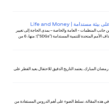
تدامة | Life and Money
ك من جانب المنظمات - العامة والخاصة – بمدى الحاجة إلى تغيير
أنماط العمل الشائعة والمعتادة. في سبتمبر 2015، تبنى قادة العالم أهداف الأمم المتحدة للتنمية المستدامة ("SDGs")؛ منها، 6 من
ان المبارك. يعتمد التاريخ الدقيق للاحتفال بعيد الفطر على
 في هذه المقالة، نسلط الضوء على أهم الدروس المستفادة من