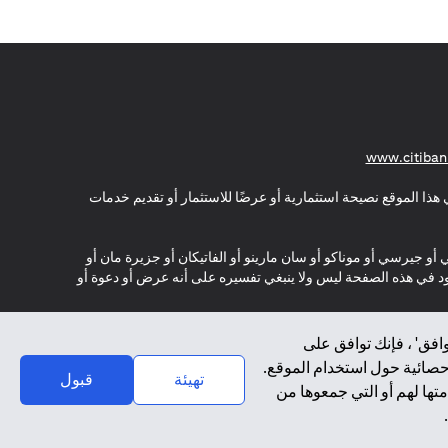
opens in a new tab
www.citiban
هذا الموقع نصيحة استثمارية أو عرضًا للاستثمار أو تقديم خدمات
ي أو جيرسي أو موناكو أو سان مارينو أو الفاتيكان أو جزيرة مان أو
موجود في هذه الصفحة ليس ولا ينبغي تفسيره على أنه عرض أو دعوة أو
افق' ، فإنك توافق على
إحصائية حول استخدام الموقع.
تهيئة
قبول
تها لهم أو التي جمعوها من