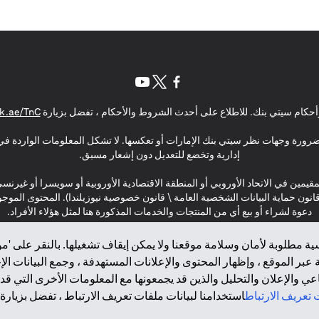
opens in a new tab
opens in a new tab
opens in a new tab
حكام سيتي بنك. للاطلاع على أحدث الشروط والأحكام ، تفضل بزيارة
k.ae/TnC
بالضرورة وجهات نظر سيتي بنك الإمارات أو تعكسها. لا تشكل المعلومات الواردة في 
إدارية وتخضع للتعديل دون إشعار مسبق.
مقيمين في الاتحاد الأوروبي أو المنطقة الاقتصادية الأوروبية أو سويسرا أو غيرنس
\ قانون حماية البيانات الشخصية العامة \ قانون خصوصية نيوزيلندا). المحتوى ال
دعوة لشراء أو بيع أي من المنتجات والخدمات المذكورة هنا لمثل هؤلاء الأفراد.
ة مطلوبة لأمان وسلامة موقعنا ولا يمكن إيقاف تشغيلها. بالنقر على 'مو
بر الموقع ، وإظهار المحتوى والإعلانات المستهدفة ، وجمع البيانات ال
 والإعلان والتحليل والذين قد يجمعونها مع المعلومات الأخرى التي قدم
2025 citibank.ae
تعريف الارتباط
استخدامنا لبيانات ملفات تعريف الارتباط ، تفضل بزيارة.