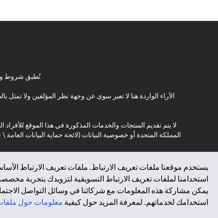
تُطبق شروط وأ
الآراء الواردة هنا لا تعبر سوى عن وجهة نظر المؤلفين ولا تمثل 
لا يتم تقديم المنتجات والخدمات المذكورة في هذا الموقع للأفراد ال
المملكة المتحدة أو خصوصية البيانات (لائحة حماية البيانات العامة 
*GDPR – اللائحة العامة لحماية البيانات؛ * LGPD – Lei Geral de Proteção de Dados Pessoais ; *NZPA – قانون الخصوصية النيوزيلندي
يستخدم موقعنا ملفات تعريف الارتباط. ملفات تعريف الارتباط الأساسي
استخدامنا لملفات تعريف الارتباط التسويقية لتزويدك بتجربة مخصصة ع
↑
يمكن مشاركة هذه المعلومات مع شركائنا في وسائل التواصل الاجتماعي
استخدامك لخدماتهم. لمعرفة المزيد حول كيفية
معلومات حول ملفات 