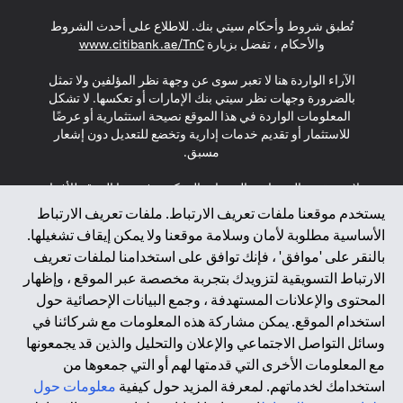
(opens in a new tab)
(opens in a new tab)
(opens in a new tab)
تُطبق شروط وأحكام سيتي بنك. للاطلاع على أحدث الشروط
(opens in a new tab)
والأحكام ، تفضل بزيارة
www.citibank.ae/TnC
الآراء الواردة هنا لا تعبر سوى عن وجهة نظر المؤلفين ولا تمثل
بالضرورة وجهات نظر سيتي بنك الإمارات أو تعكسها. لا تشكل
المعلومات الواردة في هذا الموقع نصيحة استثمارية أو عرضًا
للاستثمار أو تقديم خدمات إدارية وتخضع للتعديل دون إشعار
مسبق.
لا يتم تقديم المنتجات والخدمات المذكورة في هذا الموقع للأفراد
المقيمين في الاتحاد الأوروبي أو المنطقة الاقتصادية الأوروبية أو
يستخدم موقعنا ملفات تعريف الارتباط. ملفات تعريف الارتباط
سويسرا أو غيرنسي أو جيرسي أو موناكو أو سان مارينو أو
الأساسية مطلوبة لأمان وسلامة موقعنا ولا يمكن إيقاف تشغيلها.
الفاتيكان أو جزيرة مان أو المملكة المتحدة أو خصوصية البيانات
بالنقر على 'موافق' ، فإنك توافق على استخدامنا لملفات تعريف
(لائحة حماية البيانات العامة \ قانون حماية البيانات الشخصية
الارتباط التسويقية لتزويدك بتجربة مخصصة عبر الموقع ، وإظهار
العامة \ قانون خصوصية نيوزيلندا). المحتوى الموجود في هذه
الصفحة ليس ولا ينبغي تفسيره على أنه عرض أو دعوة أو دعوة
المحتوى والإعلانات المستهدفة ، وجمع البيانات الإحصائية حول
لشراء أو بيع أي من المنتجات والخدمات المذكورة هنا لمثل هؤلاء
استخدام الموقع. يمكن مشاركة هذه المعلومات مع شركائنا في
الأفراد.
وسائل التواصل الاجتماعي والإعلان والتحليل والذين قد يجمعونها
مع المعلومات الأخرى التي قدمتها لهم أو التي جمعوها من
*GDPR – اللائحة العامة لحماية البيانات؛ * LGPD – Lei Geral de
استخدامك لخدماتهم. لمعرفة المزيد حول كيفية
معلومات حول
Proteção de Dados Pessoais ; *NZPA – قانون الخصوصية