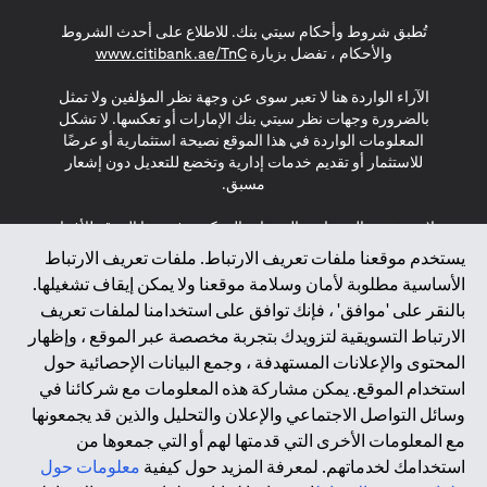
opens in a new tab
opens in a new tab
opens in a new tab
تُطبق شروط وأحكام سيتي بنك. للاطلاع على أحدث الشروط
s in a new tab
والأحكام ، تفضل بزيارة
www.citibank.ae/TnC
الآراء الواردة هنا لا تعبر سوى عن وجهة نظر المؤلفين ولا تمثل
بالضرورة وجهات نظر سيتي بنك الإمارات أو تعكسها. لا تشكل
المعلومات الواردة في هذا الموقع نصيحة استثمارية أو عرضًا
للاستثمار أو تقديم خدمات إدارية وتخضع للتعديل دون إشعار
مسبق.
لا يتم تقديم المنتجات والخدمات المذكورة في هذا الموقع للأفراد
المقيمين في الاتحاد الأوروبي أو المنطقة الاقتصادية الأوروبية أو
يستخدم موقعنا ملفات تعريف الارتباط. ملفات تعريف الارتباط
سويسرا أو غيرنسي أو جيرسي أو موناكو أو سان مارينو أو
الأساسية مطلوبة لأمان وسلامة موقعنا ولا يمكن إيقاف تشغيلها.
الفاتيكان أو جزيرة مان أو المملكة المتحدة أو خصوصية البيانات
بالنقر على 'موافق' ، فإنك توافق على استخدامنا لملفات تعريف
(لائحة حماية البيانات العامة \ قانون حماية البيانات الشخصية
الارتباط التسويقية لتزويدك بتجربة مخصصة عبر الموقع ، وإظهار
العامة \ قانون خصوصية نيوزيلندا). المحتوى الموجود في هذه
الصفحة ليس ولا ينبغي تفسيره على أنه عرض أو دعوة أو دعوة
المحتوى والإعلانات المستهدفة ، وجمع البيانات الإحصائية حول
لشراء أو بيع أي من المنتجات والخدمات المذكورة هنا لمثل هؤلاء
استخدام الموقع. يمكن مشاركة هذه المعلومات مع شركائنا في
الأفراد.
وسائل التواصل الاجتماعي والإعلان والتحليل والذين قد يجمعونها
مع المعلومات الأخرى التي قدمتها لهم أو التي جمعوها من
*GDPR – اللائحة العامة لحماية البيانات؛ * LGPD – Lei Geral de
استخدامك لخدماتهم. لمعرفة المزيد حول كيفية
معلومات حول
Proteção de Dados Pessoais ; *NZPA – قانون الخصوصية