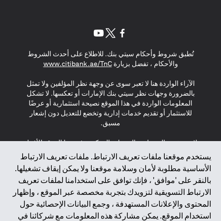
(opens in a new tab)
(opens in a new tab)
(opens in a new tab)
تُطبق شروط وأحكام سيتي بنك. للاطلاع على أحدث الشروط
(opens in a new tab)
والأحكام ، تفضل بزيارة
www.citibank.ae/TnC
الآراء الواردة هنا لا تعبر سوى عن وجهة نظر المؤلفين ولا تمثل
بالضرورة وجهات نظر سيتي بنك الإمارات أو تعكسها. لا تشكل
المعلومات الواردة في هذا الموقع نصيحة استثمارية أو عرضًا
للاستثمار أو تقديم خدمات إدارية وتخضع للتعديل دون إشعار
مسبق.
لا يتم تقديم المنتجات والخدمات المذكورة في هذا الموقع للأفراد
المقيمين في الاتحاد الأوروبي أو المنطقة الاقتصادية الأوروبية أو
يستخدم موقعنا ملفات تعريف الارتباط. ملفات تعريف الارتباط
سويسرا أو غيرنسي أو جيرسي أو موناكو أو سان مارينو أو
الأساسية مطلوبة لأمان وسلامة موقعنا ولا يمكن إيقاف تشغيلها.
الفاتيكان أو جزيرة مان أو المملكة المتحدة أو خصوصية البيانات
بالنقر على 'موافق' ، فإنك توافق على استخدامنا لملفات تعريف
(لائحة حماية البيانات العامة \ قانون حماية البيانات الشخصية
الارتباط التسويقية لتزويدك بتجربة مخصصة عبر الموقع ، وإظهار
العامة \ قانون خصوصية نيوزيلندا). المحتوى الموجود في هذه
الصفحة ليس ولا ينبغي تفسيره على أنه عرض أو دعوة أو دعوة
المحتوى والإعلانات المستهدفة ، وجمع البيانات الإحصائية حول
لشراء أو بيع أي من المنتجات والخدمات المذكورة هنا لمثل هؤلاء
استخدام الموقع. يمكن مشاركة هذه المعلومات مع شركائنا في