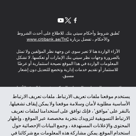
(opens in a new tab)
(opens in a new tab)
(opens in a new tab)
تُطبق شروط وأحكام سيتي بنك. للاطلاع على أحدث الشروط
(opens in a new tab)
والأحكام ، تفضل بزيارة
www.citibank.ae/TnC
الآراء الواردة هنا لا تعبر سوى عن وجهة نظر المؤلفين ولا تمثل
بالضرورة وجهات نظر سيتي بنك الإمارات أو تعكسها. لا تشكل
المعلومات الواردة في هذا الموقع نصيحة استثمارية أو عرضًا
للاستثمار أو تقديم خدمات إدارية وتخضع للتعديل دون إشعار
مسبق.
لا يتم تقديم المنتجات والخدمات المذكورة في هذا الموقع للأفراد
المقيمين في الاتحاد الأوروبي أو المنطقة الاقتصادية الأوروبية أو
يستخدم موقعنا ملفات تعريف الارتباط. ملفات تعريف الارتباط
سويسرا أو غيرنسي أو جيرسي أو موناكو أو سان مارينو أو
الأساسية مطلوبة لأمان وسلامة موقعنا ولا يمكن إيقاف تشغيلها.
الفاتيكان أو جزيرة مان أو المملكة المتحدة أو خصوصية البيانات
بالنقر على 'موافق' ، فإنك توافق على استخدامنا لملفات تعريف
(لائحة حماية البيانات العامة \ قانون حماية البيانات الشخصية
الارتباط التسويقية لتزويدك بتجربة مخصصة عبر الموقع ، وإظهار
العامة \ قانون خصوصية نيوزيلندا). المحتوى الموجود في هذه
الصفحة ليس ولا ينبغي تفسيره على أنه عرض أو دعوة أو دعوة
المحتوى والإعلانات المستهدفة ، وجمع البيانات الإحصائية حول
لشراء أو بيع أي من المنتجات والخدمات المذكورة هنا لمثل هؤلاء
استخدام الموقع. يمكن مشاركة هذه المعلومات مع شركائنا في