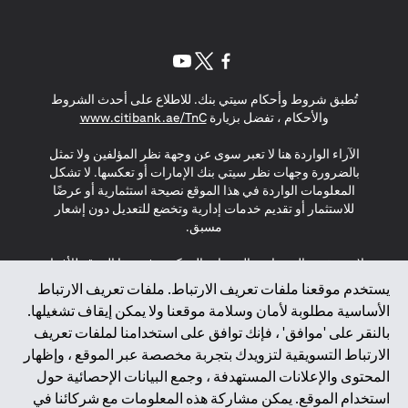
opens in a new tab
opens in a new tab
opens in a new tab
تُطبق شروط وأحكام سيتي بنك. للاطلاع على أحدث الشروط
s in a new tab
والأحكام ، تفضل بزيارة
www.citibank.ae/TnC
الآراء الواردة هنا لا تعبر سوى عن وجهة نظر المؤلفين ولا تمثل
بالضرورة وجهات نظر سيتي بنك الإمارات أو تعكسها. لا تشكل
المعلومات الواردة في هذا الموقع نصيحة استثمارية أو عرضًا
للاستثمار أو تقديم خدمات إدارية وتخضع للتعديل دون إشعار
مسبق.
لا يتم تقديم المنتجات والخدمات المذكورة في هذا الموقع للأفراد
المقيمين في الاتحاد الأوروبي أو المنطقة الاقتصادية الأوروبية أو
يستخدم موقعنا ملفات تعريف الارتباط. ملفات تعريف الارتباط
سويسرا أو غيرنسي أو جيرسي أو موناكو أو سان مارينو أو
الأساسية مطلوبة لأمان وسلامة موقعنا ولا يمكن إيقاف تشغيلها.
الفاتيكان أو جزيرة مان أو المملكة المتحدة أو خصوصية البيانات
بالنقر على 'موافق' ، فإنك توافق على استخدامنا لملفات تعريف
(لائحة حماية البيانات العامة \ قانون حماية البيانات الشخصية
الارتباط التسويقية لتزويدك بتجربة مخصصة عبر الموقع ، وإظهار
العامة \ قانون خصوصية نيوزيلندا). المحتوى الموجود في هذه
الصفحة ليس ولا ينبغي تفسيره على أنه عرض أو دعوة أو دعوة
المحتوى والإعلانات المستهدفة ، وجمع البيانات الإحصائية حول
لشراء أو بيع أي من المنتجات والخدمات المذكورة هنا لمثل هؤلاء
استخدام الموقع. يمكن مشاركة هذه المعلومات مع شركائنا في