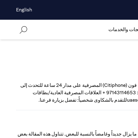
English
جات والخدمات
كيفية تسجيل شكوىللحصول على مساعدة سريعة، اتصل بخدمة سيتي فون (Citiphone) المصرفية على مدار 24 ساعة للتحدث إلى
ممثل سيتي؛ سيتي جولد برايفت كلاينت: 97143114272 + سيتي جولد: 97143114653 + العلاقات المصرفية العادية/بطاقات
ثير منا يتردد في استخدام نظام "آبل باي" (Apple Pay) الذي ما يزال جديداً وغامضاً بالنسبة للبعض. تتناول هذه المقالة بعض