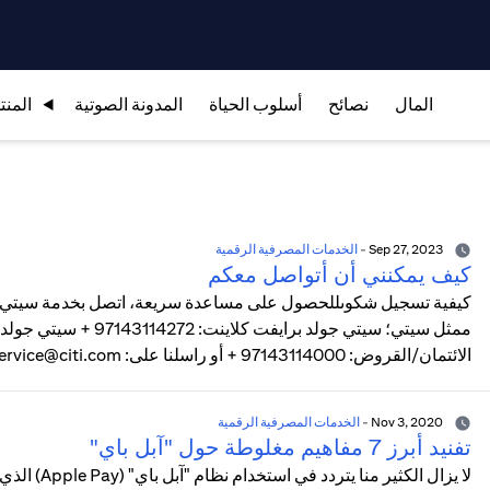
المال
نصائح
أسلوب الحياة
المدونة الصوتية
المنت
Sep 27, 2023
-
الخدمات المصرفية الرقمية
كيف يمكنني أن أتواصل معكم
الائتمان/القروض: 97143114000 + أو راسلنا على: uaeservice@citi.comللتقدم بالشكاوى شخصياً: تفضل بزيارة فرعنا.
Nov 3, 2020
-
الخدمات المصرفية الرقمية
تفنيد أبرز 7 مفاهيم مغلوطة حول "آبل باي"
لا يزال الك