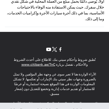
أولًا، يُوصى دائمًا بحمل مبلغ من العملة المحلية في شكل نقدي
خلال سفرك. حيث يمكن الاستفادة منه الوفاء بالاحتياجات
الأساسية، بما في ذلك أجرة سيارات الأجرة وإكراميات الخدمات،
وما إلى ذلك.
opens in a new tab
opens in a new tab
opens in a new tab
تُطبق شروط وأحكام سيتي بنك. للاطلاع على أحدث الشروط
s in a new tab
والأحكام ، تفضل بزيارة
www.citibank.ae/TnC
الآراء الواردة هنا لا تعبر سوى عن وجهة نظر المؤلفين ولا تمثل
بالضرورة وجهات نظر سيتي بنك الإمارات أو تعكسها. لا تشكل
المعلومات الواردة في هذا الموقع نصيحة استثمارية أو عرضًا
للاستثمار أو تقديم خدمات إدارية وتخضع للتعديل دون إشعار
مسبق.
لا يتم تقديم المنتجات والخدمات المذكورة في هذا الموقع للأفراد
المقيمين في الاتحاد الأوروبي أو المنطقة الاقتصادية الأوروبية أو