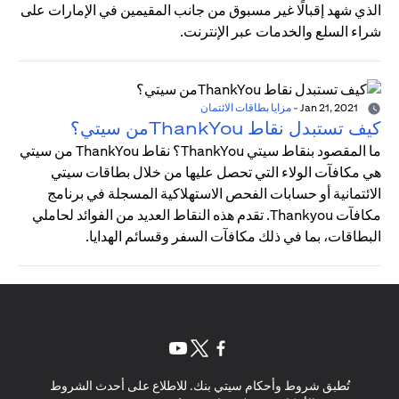
الذي شهد إقبالًا غير مسبوق من جانب المقيمين في الإمارات على
شراء السلع والخدمات عبر الإنترنت.
Jan 21, 2021
-
مزايا بطاقات الائتمان
كيف تستبدل نقاط ThankYouمن سيتي؟
ما المقصود بنقاط سيتي ThankYou؟ نقاط ThankYou من سيتي
هي مكافآت الولاء التي تحصل عليها من خلال بطاقات سيتي
الائتمانية أو حسابات الفحص الاستهلاكية المسجلة في برنامج
مكافآت Thankyou. تقدم هذه النقاط العديد من الفوائد لحاملي
البطاقات، بما في ذلك مكافآت السفر وقسائم الهدايا.
opens in a new tab
opens in a new tab
opens in a new tab
تُطبق شروط وأحكام سيتي بنك. للاطلاع على أحدث الشروط