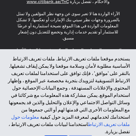
s in a new tab
والأحكام ، تفضل بزيارة
www.citibank.ae/TnC
الآراء الواردة هنا لا تعبر سوى عن وجهة نظر المؤلفين ولا تمثل
بالضرورة وجهات نظر سيتي بنك الإمارات أو تعكسها. لا تشكل
المعلومات الواردة في هذا الموقع نصيحة استثمارية أو عرضًا
للاستثمار أو تقديم خدمات إدارية وتخضع للتعديل دون إشعار
مسبق.
لا يتم تقديم المنتجات والخدمات المذكورة في هذا الموقع للأفراد
المقيمين في الاتحاد الأوروبي أو المنطقة الاقتصادية الأوروبية أو
يستخدم موقعنا ملفات تعريف الارتباط. ملفات تعريف الارتباط
سويسرا أو غيرنسي أو جيرسي أو موناكو أو سان مارينو أو
الأساسية مطلوبة لأمان وسلامة موقعنا ولا يمكن إيقاف تشغيلها.
الفاتيكان أو جزيرة مان أو المملكة المتحدة أو خصوصية البيانات
بالنقر على 'موافق' ، فإنك توافق على استخدامنا لملفات تعريف
(لائحة حماية البيانات العامة \ قانون حماية البيانات الشخصية
الارتباط التسويقية لتزويدك بتجربة مخصصة عبر الموقع ، وإظهار
العامة \ قانون خصوصية نيوزيلندا). المحتوى الموجود في هذه
الصفحة ليس ولا ينبغي تفسيره على أنه عرض أو دعوة أو دعوة
المحتوى والإعلانات المستهدفة ، وجمع البيانات الإحصائية حول
لشراء أو بيع أي من المنتجات والخدمات المذكورة هنا لمثل هؤلاء
استخدام الموقع. يمكن مشاركة هذه المعلومات مع شركائنا في
الأفراد.
وسائل التواصل الاجتماعي والإعلان والتحليل والذين قد يجمعونها
مع المعلومات الأخرى التي قدمتها لهم أو التي جمعوها من
*GDPR – اللائحة العامة لحماية البيانات؛ * LGPD – Lei Geral de
استخدامك لخدماتهم. لمعرفة المزيد حول كيفية
معلومات حول
Proteção de Dados Pessoais ; *NZPA – قانون الخصوصية
النيوزيلندي
ملفات تعريف الارتباط
استخدامنا لبيانات ملفات تعريف الارتباط ،
تفضل بزيارة.