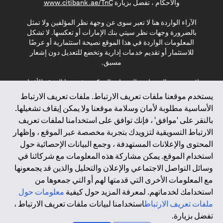
(opens in a new tab)
والأحكام ، تفضل بزيارة
www.citibank.ae/TnC
الآراء الواردة هنا لا تعبر سوى عن وجهة نظر المؤلفين ولا تمثل
بالضرورة وجهات نظر سيتي بنك الإمارات أو تعكسها. لا تشكل
المعلومات الواردة في هذا الموقع نصيحة استثمارية أو عرضًا
للاستثمار أو تقديم خدمات إدارية وتخضع للتعديل دون إشعار
مسبق.
لا يتم تقديم المنتجات والخدمات المذكورة في هذا الموقع للأفراد
المقيمين في الاتحاد الأوروبي أو المنطقة الاقتصادية الأوروبية أو
يستخدم موقعنا ملفات تعريف الارتباط. ملفات تعريف الارتباط
سويسرا أو غيرنسي أو جيرسي أو موناكو أو سان مارينو أو
الأساسية مطلوبة لأمان وسلامة موقعنا ولا يمكن إيقاف تشغيلها.
الفاتيكان أو جزيرة مان أو المملكة المتحدة أو خصوصية البيانات
بالنقر على 'موافق' ، فإنك توافق على استخدامنا لملفات تعريف
(لائحة حماية البيانات العامة \ قانون حماية البيانات الشخصية
الارتباط التسويقية لتزويدك بتجربة مخصصة عبر الموقع ، وإظهار
العامة \ قانون خصوصية نيوزيلندا). المحتوى الموجود في هذه
الصفحة ليس ولا ينبغي تفسيره على أنه عرض أو دعوة أو دعوة
المحتوى والإعلانات المستهدفة ، وجمع البيانات الإحصائية حول
لشراء أو بيع أي من المنتجات والخدمات المذكورة هنا لمثل هؤلاء
استخدام الموقع. يمكن مشاركة هذه المعلومات مع شركائنا في
الأفراد.
وسائل التواصل الاجتماعي والإعلان والتحليل والذين قد يجمعونها
مع المعلومات الأخرى التي قدمتها لهم أو التي جمعوها من
*GDPR – اللائحة العامة لحماية البيانات؛ * LGPD – Lei Geral de
استخدامك لخدماتهم. لمعرفة المزيد حول كيفية
معلومات حول
Proteção de Dados Pessoais ; *NZPA – قانون الخصوصية
النيوزيلندي
ملفات تعريف الارتباط
استخدامنا لبيانات ملفات تعريف الارتباط ،
تفضل بزيارة.