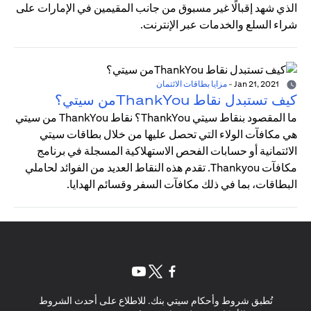
الذي شهد إقبالًا غير مسبوق من جانب المقيمين في الإمارات على
شراء السلع والخدمات عبر الإنترنت.
Jan 21, 2021
-
مزايا بطاقات الائتمان
كيف تستبدل نقاط ThankYouمن سيتي؟
ما المقصود بنقاط سيتي ThankYou؟ نقاط ThankYou من سيتي
هي مكافآت الولاء التي تحصل عليها من خلال بطاقات سيتي
الائتمانية أو حسابات الفحص الاستهلاكية المسجلة في برنامج
مكافآت Thankyou. تقدم هذه النقاط العديد من الفوائد لحاملي
البطاقات، بما في ذلك مكافآت السفر وقسائم الهدايا.
(opens in a new tab)
(opens in a new tab)
(opens in a new tab)
تُطبق شروط وأحكام سيتي بنك. للاطلاع على أحدث الشروط