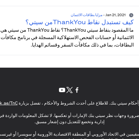
Jan 21, 2021
-
مزايا بطاقات الائتمان
كيف تستبدل نقاط ThankYouمن سيتي؟
ما المقصود بنقاط سيتي 
البطاقات، بما في ذلك مكافآت السفر وقسائم الهدايا.
opens in a new tab
opens in a new tab
opens in a new tab
حكام سيتي بنك. للاطلاع على أحدث الشروط والأحكام ، تفضل بزيارة
k.ae/TnC
بالضرورة وجهات نظر سيتي بنك الإمارات أو تعكسها. لا تشكل المعلومات الواردة في 
إدارية وتخضع للتعديل دون إشعار مسبق.
مقيمين في الاتحاد الأوروبي أو المنطقة الاقتصادية الأوروبية أو سويسرا أو غيرنس