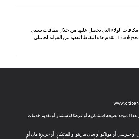
ThankYou؟ نقاط ThankYou من سيتي هي مكافآت الولاء التي تحصل عليها من خلال بطاقات سيتي
الائتمانية أو حسابات الفحص الاستهلاكية المسجلة في برنامج مكافآت Thankyou. تقدم هذه النقاط العديد من الفوائد لحاملي
opens in a new tab
www.citiban
هذا الموقع نصيحة استثمارية أو عرضًا للاستثمار أو تقديم خدمات
ي أو جيرسي أو موناكو أو سان مارينو أو الفاتيكان أو جزيرة مان أو