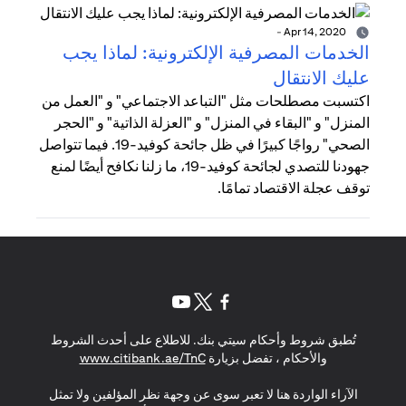
-
Apr 14, 2020
الخدمات المصرفية الإلكترونية: لماذا يجب
عليك الانتقال
اكتسبت مصطلحات مثل "التباعد الاجتماعي" و "العمل من
المنزل" و "البقاء في المنزل" و "العزلة الذاتية" و "الحجر
الصحي" رواجًا كبيرًا في ظل جائحة كوفيد-19. فيما تتواصل
جهودنا للتصدي لجائحة كوفيد-19، ما زلنا نكافح أيضًا لمنع
توقف عجلة الاقتصاد تمامًا.
opens in a new tab
opens in a new tab
opens in a new tab
تُطبق شروط وأحكام سيتي بنك. للاطلاع على أحدث الشروط
s in a new tab
والأحكام ، تفضل بزيارة
www.citibank.ae/TnC
الآراء الواردة هنا لا تعبر سوى عن وجهة نظر المؤلفين ولا تمثل