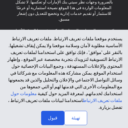
بالضرورة وجهات نظر سيتي بنك الإمارات أو تعكسها. لا تشكل
المعلومات الواردة في هذا الموقع نصيحة استثمارية أو عرضًا
للاستثمار أو تقديم خدمات إدارية وتخضع للتعديل دون إشعار
مسبق.
لا يتم تقديم المنتجات والخدمات المذكورة في هذا الموقع للأفراد
المقيمين في الاتحاد الأوروبي أو المنطقة الاقتصادية الأوروبية أو
يستخدم موقعنا ملفات تعريف الارتباط. ملفات تعريف الارتباط
سويسرا أو غيرنسي أو جيرسي أو موناكو أو سان مارينو أو
الأساسية مطلوبة لأمان وسلامة موقعنا ولا يمكن إيقاف تشغيلها.
الفاتيكان أو جزيرة مان أو المملكة المتحدة أو خصوصية البيانات
بالنقر على 'موافق' ، فإنك توافق على استخدامنا لملفات تعريف
(لائحة حماية البيانات العامة \ قانون حماية البيانات الشخصية
الارتباط التسويقية لتزويدك بتجربة مخصصة عبر الموقع ، وإظهار
العامة \ قانون خصوصية نيوزيلندا). المحتوى الموجود في هذه
الصفحة ليس ولا ينبغي تفسيره على أنه عرض أو دعوة أو دعوة
المحتوى والإعلانات المستهدفة ، وجمع البيانات الإحصائية حول
لشراء أو بيع أي من المنتجات والخدمات المذكورة هنا لمثل هؤلاء
استخدام الموقع. يمكن مشاركة هذه المعلومات مع شركائنا في
الأفراد.
وسائل التواصل الاجتماعي والإعلان والتحليل والذين قد يجمعونها
مع المعلومات الأخرى التي قدمتها لهم أو التي جمعوها من
*GDPR – اللائحة العامة لحماية البيانات؛ * LGPD – Lei Geral de
استخدامك لخدماتهم. لمعرفة المزيد حول كيفية
معلومات حول
Proteção de Dados Pessoais ; *NZPA – قانون الخصوصية
النيوزيلندي
ملفات تعريف الارتباط
استخدامنا لبيانات ملفات تعريف الارتباط ،
تفضل بزيارة.
↑
2025 citibank.ae
تهيئة
قبول