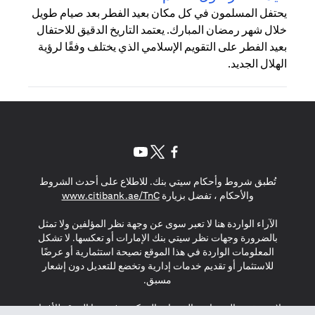
يحتفل المسلمون في كل مكان بعيد الفطر بعد صيام طويل
خلال شهر رمضان المبارك. يعتمد التاريخ الدقيق للاحتفال
بعيد الفطر على التقويم الإسلامي الذي يختلف وفقًا لرؤية
الهلال الجديد.
opens in a new tab
opens in a new tab
opens in a new tab
تُطبق شروط وأحكام سيتي بنك. للاطلاع على أحدث الشروط
s in a new tab
والأحكام ، تفضل بزيارة
www.citibank.ae/TnC
الآراء الواردة هنا لا تعبر سوى عن وجهة نظر المؤلفين ولا تمثل
بالضرورة وجهات نظر سيتي بنك الإمارات أو تعكسها. لا تشكل
المعلومات الواردة في هذا الموقع نصيحة استثمارية أو عرضًا
للاستثمار أو تقديم خدمات إدارية وتخضع للتعديل دون إشعار
مسبق.
لا يتم تقديم المنتجات والخدمات المذكورة في هذا الموقع للأفراد