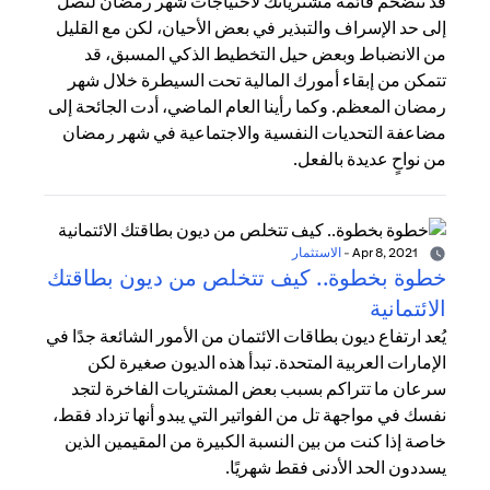
قد تتضخم قائمة مشترياتك لاحتياجات شهر رمضان لتصل
إلى حد الإسراف والتبذير في بعض الأحيان، لكن مع القليل
من الانضباط وبعض حيل التخطيط الذكي المسبق، قد
تتمكن من إبقاء أمورك المالية تحت السيطرة خلال شهر
رمضان المعظم. وكما رأينا العام الماضي، أدت الجائحة إلى
مضاعفة التحديات النفسية والاجتماعية في شهر رمضان
من نواحٍ عديدة بالفعل.
Apr 8, 2021
-
الاستثمار
خطوة بخطوة.. كيف تتخلص من ديون بطاقتك
الائتمانية
يُعد ارتفاع ديون بطاقات الائتمان من الأمور الشائعة جدًا في
الإمارات العربية المتحدة. تبدأ هذه الديون صغيرة لكن
سرعان ما تتراكم بسبب بعض المشتريات الفاخرة لتجد
نفسك في مواجهة تل من الفواتير التي يبدو أنها تزداد فقط،
خاصة إذا كنت من بين النسبة الكبيرة من المقيمين الذين
يسددون الحد الأدنى فقط شهريًا.