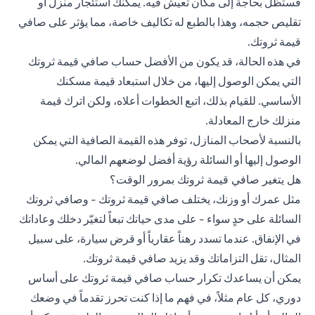
فستظل بحاجة إلى مكان تعيش فيه. يمكنك استئجار منزل أو
تقليص حجمه، وهذا بالطبع له تكاليف خاصة، مما يؤثر على صافي
قيمة ثروتك.
في هذه الحالة، قد يكون من الأفضل حساب صافي قيمة ثروتك
التي يمكن الوصول إليها، من خلال استبعاد قيمة مسكنك
الأساسي. للقيام بذلك، اتبع الخطوات أعلاه، ولكن اترك قيمة
منزلك خارج المعادلة.
بالنسبة لأصحاب المنازل، توفر هذه القيمة الصافية التي يمكن
الوصول إليها أو السائلة رؤية أفضل لوضعهم المالي.
هل يتغير صافي قيمة ثروتك بمرور الوقت؟
مثل عمرك أو وزنك، يختلف صافي قيمة ثروتك - وصافي ثروتك
السائلة على حدٍ سواء - على مدى حياتك تبعاً لتغيّر دخلك وعاداتك
في الإنفاق. عندما تسدد رهناً عقارياً أو قرض سيارة، على سبيل
المثال، تقل التزاماتك وقد يزيد صافي قيمة ثروتك.
يمكن أن يساعدك تكرار حساب صافي قيمة ثروتك على أساس
دوري، كل عام مثلاً، في فهم ما إذا كنت تحرز تقدماً في وضعك