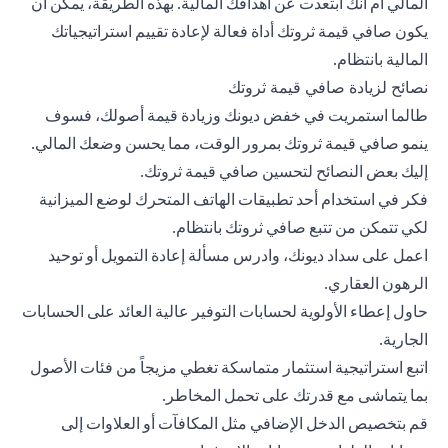
المالي أم أنك ابتعدت عن أهدافك المالية. بهذه الطريقة، يمكن أن
يكون صافي قيمة ثروتك أداة فعالة لإعادة تقييم استراتيجياتك
المالية بانتظام.
نصائح لزيادة صافي قيمة ثروتك
طالما استمريت في خفض ديونك وزيادة قيمة أصولك، فسوف
ينمو صافي قيمة ثروتك بمرور الوقت، مما يحسن وضعك المالي.
إليك بعض النصائح لتحسين صافي قيمة ثروتك.
فكر في استخدام أحد تطبيقات الهاتف المتحرك لوضع الميزانية
لكي تتمكن من تتبع صافي ثروتك بانتظام.
اعمل على سداد ديونك، وادرس مسألة إعادة التمويل أو توحيد
الرهون العقاري.
حاول إعطاء الأولوية لحسابات التوفير عالية العائد على الحسابات
الجارية.
اتبع استراتيجية استثمار متماسكة تغطي مزيجاً من فئات الأصول
بما يتماشى مع قدرتك على تحمل المخاطر.
قم بتخصيص الدخل الإضافي مثل المكافآت أو العلاوات إلى