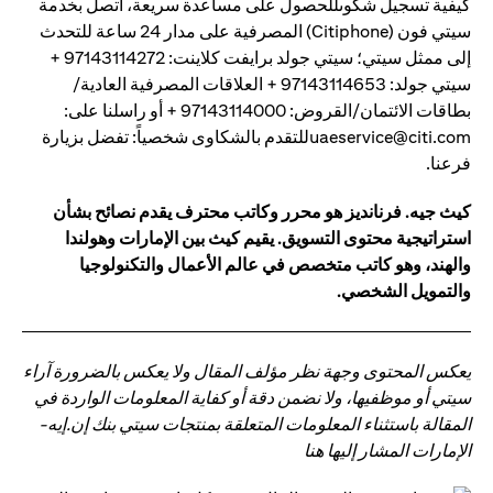
كيفية تسجيل شكوىللحصول على مساعدة سريعة، اتصل بخدمة
سيتي فون (Citiphone) المصرفية على مدار 24 ساعة للتحدث
إلى ممثل سيتي؛ سيتي جولد برايفت كلاينت: 97143114272 +
سيتي جولد: 97143114653 + العلاقات المصرفية العادية/
بطاقات الائتمان/القروض: 97143114000 + أو راسلنا على:
uaeservice@citi.comللتقدم بالشكاوى شخصياً: تفضل بزيارة
فرعنا.
كيث جيه. فرنانديز هو محرر وكاتب محترف يقدم نصائح بشأن
استراتيجية محتوى التسويق. يقيم كيث بين الإمارات وهولندا
والهند، وهو كاتب متخصص في عالم الأعمال والتكنولوجيا
والتمويل الشخصي.
يعكس المحتوى وجهة نظر مؤلف المقال ولا يعكس بالضرورة آراء
سيتي أو موظفيها، ولا نضمن دقة أو كفاية المعلومات الواردة في
المقالة باستثناء المعلومات المتعلقة بمنتجات سيتي بنك إن.إيه-
الإمارات المشار إليها هنا