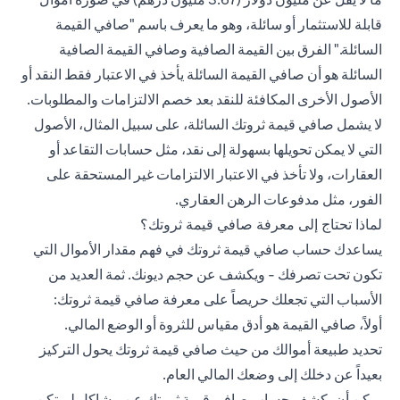
قابلة للاستثمار أو سائلة، وهو ما يعرف باسم "صافي القيمة
السائلة." الفرق بين القيمة الصافية وصافي القيمة الصافية
السائلة هو أن صافي القيمة السائلة يأخذ في الاعتبار فقط النقد أو
الأصول الأخرى المكافئة للنقد بعد خصم الالتزامات والمطلوبات.
لا يشمل صافي قيمة ثروتك السائلة، على سبيل المثال، الأصول
التي لا يمكن تحويلها بسهولة إلى نقد، مثل حسابات التقاعد أو
العقارات، ولا تأخذ في الاعتبار الالتزامات غير المستحقة على
الفور، مثل مدفوعات الرهن العقاري.
لماذا تحتاج إلى معرفة صافي قيمة ثروتك؟
يساعدك حساب صافي قيمة ثروتك في فهم مقدار الأموال التي
تكون تحت تصرفك - ويكشف عن حجم ديونك. ثمة العديد من
الأسباب التي تجعلك حريصاً على معرفة صافي قيمة ثروتك:
أولاً، صافي القيمة هو أدق مقياس للثروة أو الوضع المالي.
تحديد طبيعة أموالك من حيث صافي قيمة ثروتك يحول التركيز
بعيداً عن دخلك إلى وضعك المالي العام.
يمكن أن يكشف حساب صافي قيمة ثروتك عن مشاكل لم تكن