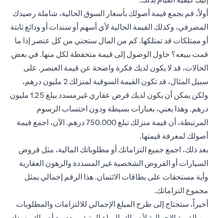
أولاً، قم بجمع قيمة أصولك بأسعار السوق الحالية، شاملة رصيدك
المصرفي، وكذلك القيمة الحالية لأي أسهم أو سندات أو ودائع ثابتة
أو ممتلكات قد تمتلكها. كم من المال ستجني من كل عنصر إذا ما
قمت ببيعه؟ حاول الوصول إلى قيمة متحفظة لكل منها. في بعض
الحالات، قد لا يكون لديك فكرة واضحة عن قيمة العنصر. على
سبيل المثال، قد تكون القيمة السوقية لمنزلك 2 مليون درهم،
ولكن يمكن أن يكون لديك قرض عقاري غيرمسدد يبلغ 1.25 مليون
درهم. وهذا يعني، بعبارات بسيطة ودون احتساب الرسوم
المرتبطة، أن قيمة منزلك تبلغ 750.000 درهم. الآن، اجمع قيمة
أصولك لمعرفة قيمتها.
بعد ذلك، اجمع جميع التزاماتك أو مطلوباتك المالية، مثل قروض
السيارات أو القروض الشخصية غير المسددة والرهون العقارية
وأية مستحقات على بطاقات الائتمان. هذا الرقم إجمالي يمثل
مجموع التزاماتك.
أخيراً، ستحتاج إلى طرح المبلغ الإجمالي للالتزامات والمطلوبات
من القيمة الإجمالية لأصولك. المبلغ المتبقي بعد بيع أصولك وسداد