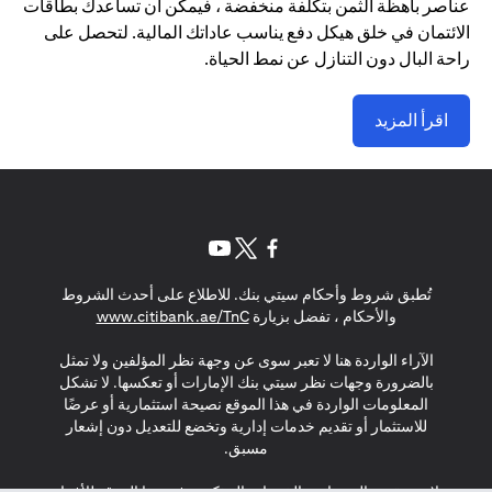
عناصر باهظة الثمن بتكلفة منخفضة ، فيمكن أن تساعدك بطاقات
الائتمان في خلق هيكل دفع يناسب عاداتك المالية. لتحصل على
راحة البال دون التنازل عن نمط الحياة.
اقرأ المزيد
(opens in a new tab)
(opens in a new tab)
(opens in a new tab)
تُطبق شروط وأحكام سيتي بنك. للاطلاع على أحدث الشروط
(opens in a new tab)
والأحكام ، تفضل بزيارة
www.citibank.ae/TnC
الآراء الواردة هنا لا تعبر سوى عن وجهة نظر المؤلفين ولا تمثل
بالضرورة وجهات نظر سيتي بنك الإمارات أو تعكسها. لا تشكل
المعلومات الواردة في هذا الموقع نصيحة استثمارية أو عرضًا
للاستثمار أو تقديم خدمات إدارية وتخضع للتعديل دون إشعار
مسبق.