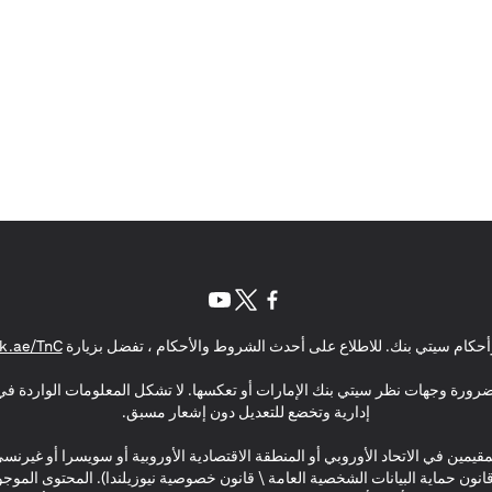
(opens in a new tab)
(opens in a new tab)
(opens in a new tab)
حكام سيتي بنك. للاطلاع على أحدث الشروط والأحكام ، تفضل بزيارة
k.ae/TnC
بالضرورة وجهات نظر سيتي بنك الإمارات أو تعكسها. لا تشكل المعلومات الواردة في 
إدارية وتخضع للتعديل دون إشعار مسبق.
مقيمين في الاتحاد الأوروبي أو المنطقة الاقتصادية الأوروبية أو سويسرا أو غيرنس
\ قانون حماية البيانات الشخصية العامة \ قانون خصوصية نيوزيلندا). المحتوى ال