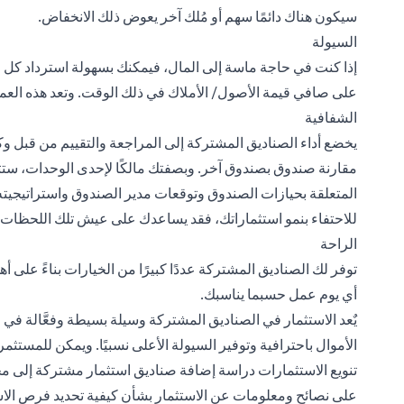
سيكون هناك دائمًا سهم أو مُلك آخر يعوض ذلك الانخفاض.
السيولة
إذا كنت في حاجة ماسة إلى المال، فيمكنك بسهولة استرداد كل است
على صافي قيمة الأصول/ الأملاك في ذلك الوقت. وتعد هذه الع
الشفافية
يخضع أداء الصناديق المشتركة إلى المراجعة والتقييم من قبل و
مقارنة صندوق بصندوق آخر. وبصفتك مالكًا لإحدى الوحدات، ست
المتعلقة بحيازات الصندوق وتوقعات مدير الصندوق واستراتيجيته
للاحتفاء بنمو استثماراتك، فقد يساعدك على عيش تلك اللحظات ا
الراحة
توفر لك الصناديق المشتركة عددًا كبيرًا من الخيارات بناءً على
أي يوم عمل حسبما يناسبك.
يٌعد الاستثمار في الصناديق المشتركة وسيلة بسيطة وفعَّالة في 
الأموال باحترافية وتوفير السيولة الأعلى نسبيًا. ويمكن للمست
تنويع الاستثمارات دراسة إضافة صناديق استثمار مشتركة إلى محا
على نصائح ومعلومات عن الاستثمار بشأن كيفية تحديد فرص الاست