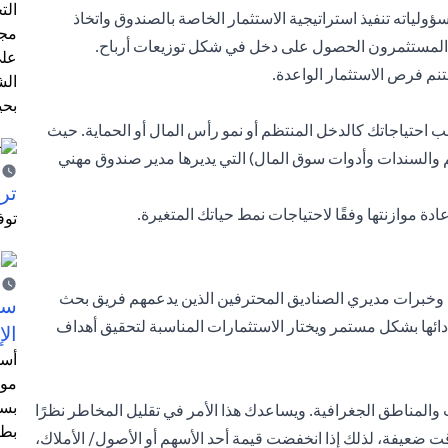
الت
اته تنفيذ استراتيجية الاستثمار الخاصة بالصندوق واتخاذ
مجر
ع المستثمرون الحصول على دخل في شكل توزيعات أرباح.
على
تنم فرص الاستثمار الواعدة.
الش
بحي
احتياجاتك كالدخل المنتظم أو نمو رأس المال أو الحماية. حيث
هم والسندات وأدوات سوق المال) التي يديرها مدير صندوق مهني
ترش
ة موازنتها وفقًا لاحتياجات نمط حياتك المتغيرة.
توف
 وخبرات مديري الصناديق المحترفين الذين يدعمهم فريق بحث
سيت
ئها بشكل مستمر ويختار الاستثمارات المناسبة لتحقيق أهداف
الإ
أسل
موظ
بسب
 والمناطق الجغرافية. ويساعدك هذا الأمر في تقليل المخاطر نظرًا
بطا
ت ضعيفة، لذلك إذا انخفضت قيمة أحد الأسهم أو الأصول/ الأملاك،