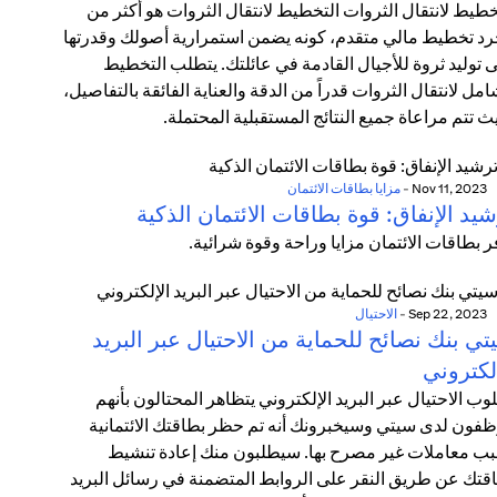
خطيط لانتقال الثروات التخطيط لانتقال الثروات هو أكثر من
د تخطيط مالي متقدم، كونه يضمن استمرارية أصولك وقدرتها
 توليد ثروة للأجيال القادمة في عائلتك. يتطلب التخطيط
امل لانتقال الثروات قدراً من الدقة والعناية الفائقة بالتفاصيل،
ث تتم مراعاة جميع النتائج المستقبلية المحتملة.
Nov 11, 2023
-
مزايا بطاقات الائتمان
يد الإنفاق: قوة بطاقات الائتمان الذكية
ر بطاقات الائتمان مزايا وراحة وقوة شرائية.
Sep 22, 2023
-
الاحتيال
ي بنك نصائح للحماية من الاحتيال عبر البريد
لكتروني
وب الاحتيال عبر البريد الإلكتروني يتظاهر المحتالون بأنهم
فون لدى سيتي وسيخبرونك أنه تم حظر بطاقتك الائتمانية
ب معاملات غير مصرح بها. سيطلبون منك إعادة تنشيط
قتك عن طريق النقر على الروابط المتضمنة في رسائل البريد