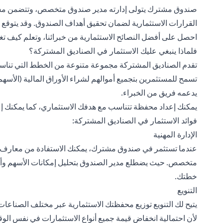
صندوق مشترك يتولى إدارته مدير صندوق متخصص، وتتضمن مسؤولي
القرارات الاستثمارية لضمان تحقيق أهداف الصندوق. وقد يتوق
احصل على أفضل النصائح الاستثمارية من
خبرائنا
، وتعلم كيف تغ
فلماذا ينبغي عليك الاستثمار في الصناديق المشتركة؟
تقدم الصناديق المشتركة مجموعة متنوعة من الخطط التي تناسب 
تسمح للمستثمرين بتجميع أموالهم لشراء الأوراق المالية (الأس
يدعمه فريق من الخبراء.
يمكنك إعداد محفظة تتناسب مع هدفك الاستثماري، كما يمكنك إعاد
فوائد الاستثمار في الصناديق المشتركة:
الإدارة المهنية
عندما
تستثمر في صندوق مشترك
، يمكنك الاستفادة من معارف
متخصص. حيث يضطلع مدير الصندوق بتحليل إمكانات الأسهم وأدا
خطتك.
التنويع
يتيح لك التنويع توزيع محفظتك الاستثمارية عبر مختلف الصناعات
لأن احتمالية انخفاض قيمة جميع أنواع الاستثمارات في نفس الوق