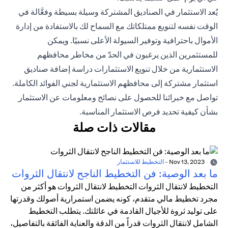
يٌعد الاستثمار في الصناديق المشتركة وسيلة بسيطة وفعَّالة في
الوقت نفسه لتنويع ممتلكاتك مع السماح لك بالاستفادة من إدارة
الأموال باحترافية وتوفير السيولة الأعلى نسبيًا. ويمكن
للمستثمرين الذين يرغبون في الحدّ من مخاطر محافظهم
الاستثمارية من خلال تنويع الاستثمارات دراسة إضافة صناديق
استثمار مشتركة إلى محافظهم الاستثمارية لجني الفوائد الكاملة.
تواصل مع خبرائنا للحصول على نصائح ومعلومات عن الاستثمار
بشأن كيفية تحديد فرص الاستثمار المناسبة.
مقالات ذات صلة
Nov 13, 2023
-
التخطيط للاستثمار
ما بعد الوصية: فن التخطيط الناجح لانتقال الثروات
التخطيط لانتقال الثروات التخطيط لانتقال الثروات هو أكثر من
مجرد تخطيط مالي متقدم، كونه يضمن استمرارية أصولك وقدرتها
على توليد ثروة للأجيال القادمة في عائلتك. يتطلب التخطيط
الشامل لانتقال الثروات قدراً من الدقة والعناية الفائقة بالتفاصيل،