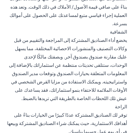
بناءً على صافي قيمة الأصول/ الأملاك في ذلك الوقت. وتعد هذه
العملية إجراء قياسي متبع لمساعدتك على الحصول على أموالك
بسرعة.
الشفافية
يخضع أداء الصناديق المشتركة إلى المراجعة والتقييم من قبل
وكالات التصنيف والمنشورات الاحصائية المختلفة، مما يسهل
عليك مقارنة صندوق بصندوق آخر. وبصفتك مالكًا لإحدى
الوحدات، ستتلقى تحديثات منتظمة عن
استثماراتك
بالإضافة إلى
المعلومات المتعلقة بحيازات الصندوق وتوقعات مدير الصندوق
واستراتيجيته. ويمكنك الاستفادة من مزايا القرض الشخصي في
الأوقات الملائمة للاحتفاء بنمو استثماراتك، فقد يساعدك على
عيش تلك اللحظات الخاصة بالطريقة التي تريدها بالضبط.
الراحة
توفر لك الصناديق المشتركة عددًا كبيرًا من الخيارات بناءً على
أهدافك الاستثمارية، حيث يمكنك شراء الصناديق المشتركة وبيعها
في أي يوم عمل حسبما يناسبك.