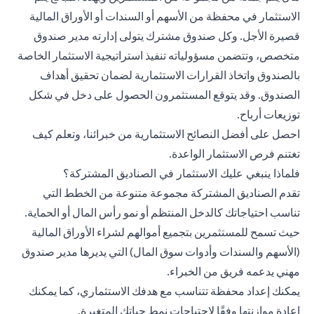
الاستثمار في محفظة من الأسهم أو السندات أو الأوراق المالية
قصيرة الأجل. وكل صندوق مشترك يتولى إدارته مدير صندوق
متخصص، وتتضمن مسؤولياته تنفيذ استراتيجية الاستثمار الخاصة
بالصندوق واتخاذ القرارات الاستثمارية لضمان تحقيق أهداف
الصندوق. وقد يتوقع المستثمرون الحصول على دخل في شكل
توزيعات أرباح.
احصل على أفضل النصائح الاستثمارية من
خبرائنا
، وتعلم كيف
تغتنم فرص الاستثمار الواعدة.
فلماذا ينبغي عليك الاستثمار في الصناديق المشتركة؟
تقدم الصناديق المشتركة مجموعة متنوعة من الخطط التي
تناسب احتياجاتك كالدخل المنتظم أو نمو رأس المال أو الحماية.
حيث تسمح للمستثمرين بتجميع أموالهم لشراء الأوراق المالية
(الأسهم والسندات وأدوات سوق المال) التي يديرها مدير صندوق
مهني يدعمه فريق من الخبراء.
يمكنك إعداد محفظة تتناسب مع هدفك الاستثماري، كما يمكنك
إعادة موازنتها وفقًا لاحتياجات نمط حياتك المتغيرة.