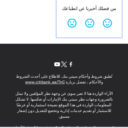
من فضلك أخبرنا عن انطباعك
(opens in a new tab)
(opens in a new tab)
(opens in a new tab)
تُطبق شروط وأحكام سيتي بنك. للاطلاع على أحدث الشروط
(opens in a new tab)
والأحكام ، تفضل بزيارة
www.citibank.ae/TnC
الآراء الواردة هنا لا تعبر سوى عن وجهة نظر المؤلفين ولا تمثل
بالضرورة وجهات نظر سيتي بنك الإمارات أو تعكسها. لا تشكل
المعلومات الواردة في هذا الموقع نصيحة استثمارية أو عرضًا
للاستثمار أو تقديم خدمات إدارية وتخضع للتعديل دون إشعار
مسبق.
لا يتم تقديم المنتجات والخدمات المذكورة في هذا الموقع للأفراد