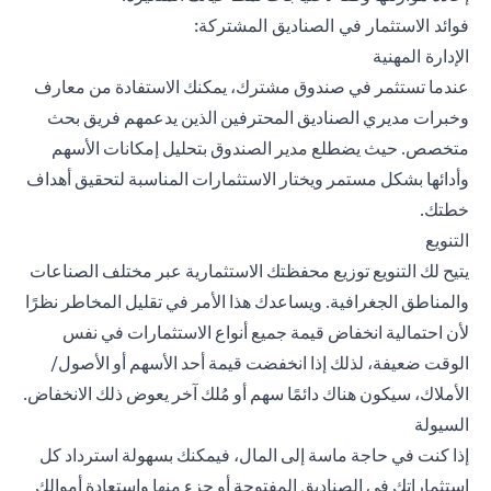
فوائد الاستثمار في الصناديق المشتركة:
الإدارة المهنية
عندما
تستثمر في صندوق مشترك
، يمكنك الاستفادة من معارف
وخبرات مديري الصناديق المحترفين الذين يدعمهم فريق بحث
متخصص. حيث يضطلع مدير الصندوق بتحليل إمكانات الأسهم
وأدائها بشكل مستمر ويختار الاستثمارات المناسبة لتحقيق أهداف
خطتك.
التنويع
يتيح لك التنويع توزيع محفظتك الاستثمارية عبر مختلف الصناعات
والمناطق الجغرافية. ويساعدك هذا الأمر في تقليل المخاطر نظرًا
لأن احتمالية انخفاض قيمة جميع أنواع الاستثمارات في نفس
الوقت ضعيفة، لذلك إذا انخفضت قيمة أحد الأسهم أو الأصول/
الأملاك، سيكون هناك دائمًا سهم أو مُلك آخر يعوض ذلك الانخفاض.
السيولة
إذا كنت في حاجة ماسة إلى المال، فيمكنك بسهولة استرداد كل
استثماراتك في الصناديق المفتوحة أو جزء منها واستعادة أموالك