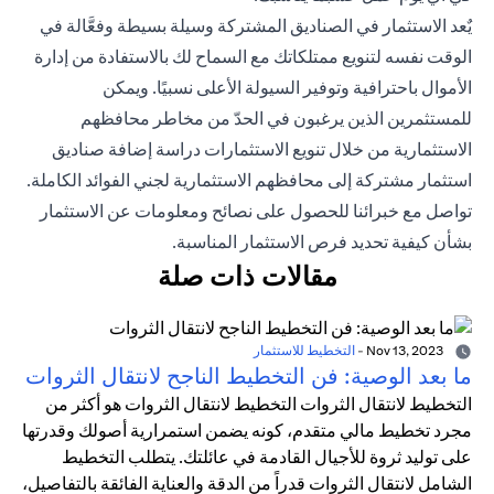
يٌعد الاستثمار في الصناديق المشتركة وسيلة بسيطة وفعَّالة في
الوقت نفسه لتنويع ممتلكاتك مع السماح لك بالاستفادة من إدارة
الأموال باحترافية وتوفير السيولة الأعلى نسبيًا. ويمكن
للمستثمرين الذين يرغبون في الحدّ من مخاطر محافظهم
الاستثمارية من خلال تنويع الاستثمارات دراسة إضافة صناديق
استثمار مشتركة إلى محافظهم الاستثمارية لجني الفوائد الكاملة.
تواصل مع خبرائنا للحصول على نصائح ومعلومات عن الاستثمار
بشأن كيفية تحديد فرص الاستثمار المناسبة.
مقالات ذات صلة
Nov 13, 2023
-
التخطيط للاستثمار
ما بعد الوصية: فن التخطيط الناجح لانتقال الثروات
التخطيط لانتقال الثروات التخطيط لانتقال الثروات هو أكثر من
مجرد تخطيط مالي متقدم، كونه يضمن استمرارية أصولك وقدرتها
على توليد ثروة للأجيال القادمة في عائلتك. يتطلب التخطيط
الشامل لانتقال الثروات قدراً من الدقة والعناية الفائقة بالتفاصيل،