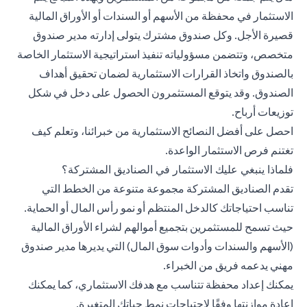
الاستثمار في محفظة من الأسهم أو السندات أو الأوراق المالية
قصيرة الأجل. وكل صندوق مشترك يتولى إدارته مدير صندوق
متخصص، وتتضمن مسؤولياته تنفيذ استراتيجية الاستثمار الخاصة
بالصندوق واتخاذ القرارات الاستثمارية لضمان تحقيق أهداف
الصندوق. وقد يتوقع المستثمرون الحصول على دخل في شكل
توزيعات أرباح.
احصل على أفضل النصائح الاستثمارية من
خبرائنا
، وتعلم كيف
تغتنم فرص الاستثمار الواعدة.
فلماذا ينبغي عليك الاستثمار في الصناديق المشتركة؟
تقدم الصناديق المشتركة مجموعة متنوعة من الخطط التي
تناسب احتياجاتك كالدخل المنتظم أو نمو رأس المال أو الحماية.
حيث تسمح للمستثمرين بتجميع أموالهم لشراء الأوراق المالية
(الأسهم والسندات وأدوات سوق المال) التي يديرها مدير صندوق
مهني يدعمه فريق من الخبراء.
يمكنك إعداد محفظة تتناسب مع هدفك الاستثماري، كما يمكنك
إعادة موازنتها وفقًا لاحتياجات نمط حياتك المتغيرة.