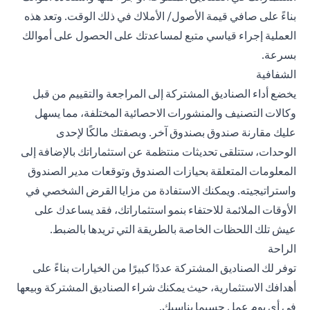
بناءً على صافي قيمة الأصول/ الأملاك في ذلك الوقت. وتعد هذه
العملية إجراء قياسي متبع لمساعدتك على الحصول على أموالك
بسرعة.
الشفافية
يخضع أداء الصناديق المشتركة إلى المراجعة والتقييم من قبل
وكالات التصنيف والمنشورات الاحصائية المختلفة، مما يسهل
عليك مقارنة صندوق بصندوق آخر. وبصفتك مالكًا لإحدى
الوحدات، ستتلقى تحديثات منتظمة عن
استثماراتك
بالإضافة إلى
المعلومات المتعلقة بحيازات الصندوق وتوقعات مدير الصندوق
واستراتيجيته. ويمكنك الاستفادة من مزايا القرض الشخصي في
الأوقات الملائمة للاحتفاء بنمو استثماراتك، فقد يساعدك على
عيش تلك اللحظات الخاصة بالطريقة التي تريدها بالضبط.
الراحة
توفر لك الصناديق المشتركة عددًا كبيرًا من الخيارات بناءً على
أهدافك الاستثمارية، حيث يمكنك شراء الصناديق المشتركة وبيعها
في أي يوم عمل حسبما يناسبك.