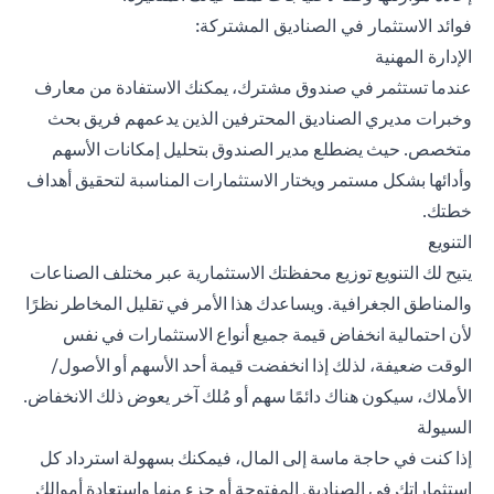
فوائد الاستثمار في الصناديق المشتركة:
الإدارة المهنية
عندما
تستثمر في صندوق مشترك
، يمكنك الاستفادة من معارف
وخبرات مديري الصناديق المحترفين الذين يدعمهم فريق بحث
متخصص. حيث يضطلع مدير الصندوق بتحليل إمكانات الأسهم
وأدائها بشكل مستمر ويختار الاستثمارات المناسبة لتحقيق أهداف
خطتك.
التنويع
يتيح لك التنويع توزيع محفظتك الاستثمارية عبر مختلف الصناعات
والمناطق الجغرافية. ويساعدك هذا الأمر في تقليل المخاطر نظرًا
لأن احتمالية انخفاض قيمة جميع أنواع الاستثمارات في نفس
الوقت ضعيفة، لذلك إذا انخفضت قيمة أحد الأسهم أو الأصول/
الأملاك، سيكون هناك دائمًا سهم أو مُلك آخر يعوض ذلك الانخفاض.
السيولة
إذا كنت في حاجة ماسة إلى المال، فيمكنك بسهولة استرداد كل
استثماراتك في الصناديق المفتوحة أو جزء منها واستعادة أموالك