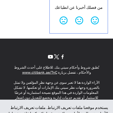
من فضلك أخبرنا عن انطباعك
opens in a new tab
opens in a new tab
opens in a new tab
تُطبق شروط وأحكام سيتي بنك. للاطلاع على أحدث الشروط
s in a new tab
والأحكام ، تفضل بزيارة
www.citibank.ae/TnC
الآراء الواردة هنا لا تعبر سوى عن وجهة نظر المؤلفين ولا تمثل
بالضرورة وجهات نظر سيتي بنك الإمارات أو تعكسها. لا تشكل
المعلومات الواردة في هذا الموقع نصيحة استثمارية أو عرضًا
للاستثمار أو تقديم خدمات إدارية وتخضع للتعديل دون إشعار
مسبق.
يستخدم موقعنا ملفات تعريف الارتباط. ملفات تعريف الارتباط
لا يتم تقديم المنتجات والخدمات المذكورة في هذا الموقع للأفراد