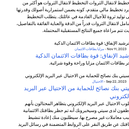
خطيط لانتقال الثروات التخطيط لانتقال الثروات هو أكثر من
د تخطيط مالي متقدم، كونه يضمن استمرارية أصولك وقدرتها
 توليد ثروة للأجيال القادمة في عائلتك. يتطلب التخطيط
امل لانتقال الثروات قدراً من الدقة والعناية الفائقة بالتفاصيل،
ث تتم مراعاة جميع النتائج المستقبلية المحتملة.
Nov 11, 2023
-
مزايا بطاقات الائتمان
يد الإنفاق: قوة بطاقات الائتمان الذكية
ر بطاقات الائتمان مزايا وراحة وقوة شرائية.
Sep 22, 2023
-
الاحتيال
ي بنك نصائح للحماية من الاحتيال عبر البريد
لكتروني
وب الاحتيال عبر البريد الإلكتروني يتظاهر المحتالون بأنهم
فون لدى سيتي وسيخبرونك أنه تم حظر بطاقتك الائتمانية
ب معاملات غير مصرح بها. سيطلبون منك إعادة تنشيط
قتك عن طريق النقر على الروابط المتضمنة في رسائل البريد