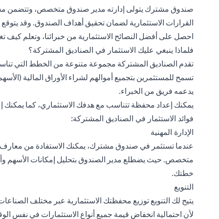
صندوق مشترك يتولى إدارته مدير صندوق متخصص، وتتضمن مسؤولي
القرارات الاستثمارية لضمان تحقيق أهداف الصندوق. وقد يتوق
احصل على أفضل النصائح الاستثمارية من
خبرائنا
، وتعلم كيف تغ
فلماذا ينبغي عليك الاستثمار في الصناديق المشتركة؟
تقدم الصناديق المشتركة مجموعة متنوعة من الخطط التي تناسب 
تسمح للمستثمرين بتجميع أموالهم لشراء الأوراق المالية (الأس
يدعمه فريق من الخبراء.
يمكنك إعداد محفظة تتناسب مع هدفك الاستثماري، كما يمكنك إعاد
فوائد الاستثمار في الصناديق المشتركة:
الإدارة المهنية
عندما
تستثمر في صندوق مشترك
، يمكنك الاستفادة من معارف
متخصص. حيث يضطلع مدير الصندوق بتحليل إمكانات الأسهم وأدا
خطتك.
التنويع
يتيح لك التنويع توزيع محفظتك الاستثمارية عبر مختلف الصناعات
لأن احتمالية انخفاض قيمة جميع أنواع الاستثمارات في نفس الوق