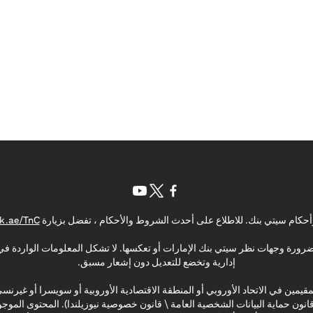
(opens in a new tab)
(opens in a new tab)
(opens in a new tab)
حكام سيتي بنك. للاطلاع على أحدث الشروط والأحكام ، تفضل بزيارة
k.ae/TnC
بالضرورة وجهات نظر سيتي بنك الإمارات أو تعكسها. لا تشكل المعلومات الواردة في 
إدارية وتخضع للتعديل دون إشعار مسبق.
مقيمين في الاتحاد الأوروبي أو المنطقة الاقتصادية الأوروبية أو سويسرا أو غيرنس
\ قانون حماية البيانات الشخصية العامة \ قانون خصوصية نيوزيلندا). المحتوى ال