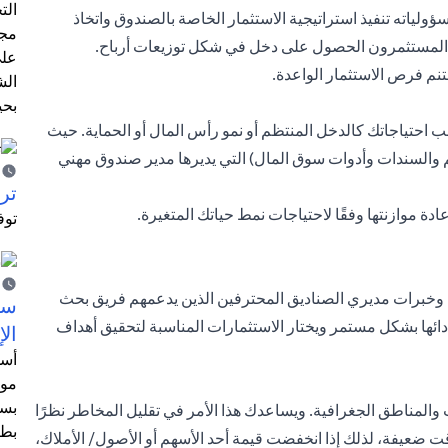
الت
اته تنفيذ استراتيجية الاستثمار الخاصة بالصندوق واتخاذ
مجر
ع المستثمرون الحصول على دخل في شكل توزيعات أرباح.
على
تنم فرص الاستثمار الواعدة.
الش
بحي
احتياجاتك كالدخل المنتظم أو نمو رأس المال أو الحماية. حيث
هم والسندات وأدوات سوق المال) التي يديرها مدير صندوق مهني
ترش
ة موازنتها وفقًا لاحتياجات نمط حياتك المتغيرة.
توف
 وخبرات مديري الصناديق المحترفين الذين يدعمهم فريق بحث
سيت
ئها بشكل مستمر ويختار الاستثمارات المناسبة لتحقيق أهداف
الإ
أسل
موظ
بسب
 والمناطق الجغرافية. ويساعدك هذا الأمر في تقليل المخاطر نظرًا
بطا
ت ضعيفة، لذلك إذا انخفضت قيمة أحد الأسهم أو الأصول/ الأملاك،