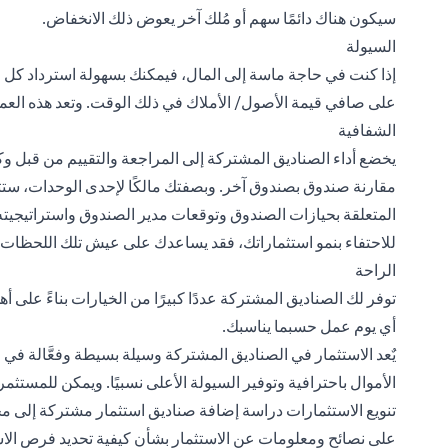
سيكون هناك دائمًا سهم أو مُلك آخر يعوض ذلك الانخفاض.
السيولة
إذا كنت في حاجة ماسة إلى المال، فيمكنك بسهولة استرداد كل است
على صافي قيمة الأصول/ الأملاك في ذلك الوقت. وتعد هذه الع
الشفافية
يخضع أداء الصناديق المشتركة إلى المراجعة والتقييم من قبل و
مقارنة صندوق بصندوق آخر. وبصفتك مالكًا لإحدى الوحدات، ست
المتعلقة بحيازات الصندوق وتوقعات مدير الصندوق واستراتيجيته
للاحتفاء بنمو استثماراتك، فقد يساعدك على عيش تلك اللحظات ا
الراحة
توفر لك الصناديق المشتركة عددًا كبيرًا من الخيارات بناءً على
أي يوم عمل حسبما يناسبك.
يٌعد الاستثمار في الصناديق المشتركة وسيلة بسيطة وفعَّالة في 
الأموال باحترافية وتوفير السيولة الأعلى نسبيًا. ويمكن للمست
تنويع الاستثمارات دراسة إضافة صناديق استثمار مشتركة إلى محا
على نصائح ومعلومات عن الاستثمار بشأن كيفية تحديد فرص الاست