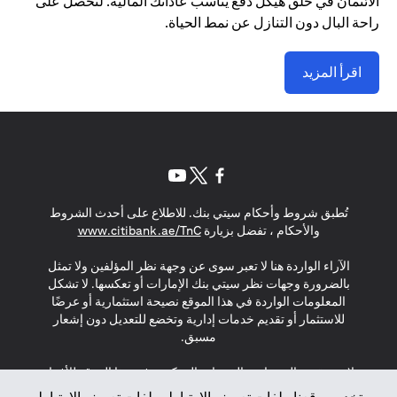
الائتمان في خلق هيكل دفع يناسب عاداتك المالية. لتحصل على
راحة البال دون التنازل عن نمط الحياة.
اقرأ المزيد
(opens in a new tab)
(opens in a new tab)
(opens in a new tab)
تُطبق شروط وأحكام سيتي بنك. للاطلاع على أحدث الشروط
(opens in a new tab)
والأحكام ، تفضل بزيارة
www.citibank.ae/TnC
الآراء الواردة هنا لا تعبر سوى عن وجهة نظر المؤلفين ولا تمثل
بالضرورة وجهات نظر سيتي بنك الإمارات أو تعكسها. لا تشكل
المعلومات الواردة في هذا الموقع نصيحة استثمارية أو عرضًا
للاستثمار أو تقديم خدمات إدارية وتخضع للتعديل دون إشعار
مسبق.
لا يتم تقديم المنتجات والخدمات المذكورة في هذا الموقع للأفراد
المقيمين في الاتحاد الأوروبي أو المنطقة الاقتصادية الأوروبية أو