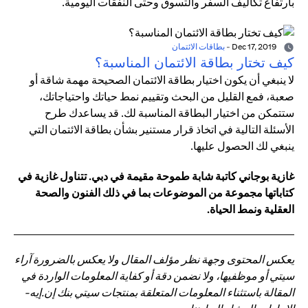
بارتفاع تكاليف السفر والتسوق وحتى النفقات اليومية.
Dec 17, 2019
-
بطاقات الائتمان
كيف تختار بطاقة الائتمان المناسبة؟
لا ينبغي أن يكون اختيار بطاقة الائتمان الصحيحة مهمة شاقة أو
صعبة، فمع القليل من البحث وتقييم نمط حياتك واحتياجاتك،
ستتمكن من اختيار البطاقة المناسبة لك. قد يساعدك طرح
الأسئلة التالية في اتخاذ قرار مستنير بشأن بطاقة الائتمان التي
ينبغي لك الحصول عليها.
غازية بوجاني كاتبة شابة طموحة مقيمة في دبي. تتناول غازية في
كتاباتها مجموعة من الموضوعات بما في ذلك الفنون والصحة
العقلية ونمط الحياة.
يعكس المحتوى وجهة نظر مؤلف المقال ولا يعكس بالضرورة آراء
سيتي أو موظفيها، ولا نضمن دقة أو كفاية المعلومات الواردة في
المقالة باستثناء المعلومات المتعلقة بمنتجات سيتي بنك إن.إيه-