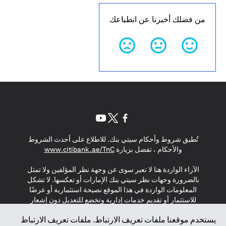
من فضلك أخبرنا عن انطباعك
opens in a new tab
opens in a new tab
opens in a new tab
تُطبق شروط وأحكام سيتي بنك. للاطلاع على أحدث الشروط
s in a new tab
والأحكام ، تفضل بزيارة
www.citibank.ae/TnC
الآراء الواردة هنا لا تعبر سوى عن وجهة نظر المؤلفين ولا تمثل
بالضرورة وجهات نظر سيتي بنك الإمارات أو تعكسها. لا تشكل
المعلومات الواردة في هذا الموقع نصيحة استثمارية أو عرضًا
للاستثمار أو تقديم خدمات إدارية وتخضع للتعديل دون إشعار
مسبق.
يستخدم موقعنا ملفات تعريف الارتباط. ملفات تعريف الارتباط