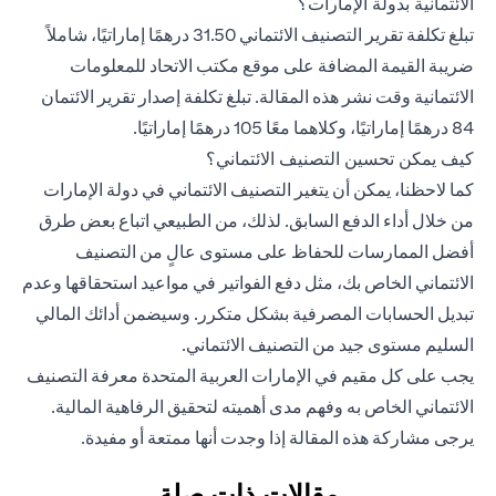
الائتمانية بدولة الإمارات؟
تبلغ تكلفة تقرير التصنيف الائتماني 31.50 درهمًا إماراتيًا، شاملاً
ضريبة القيمة المضافة على موقع مكتب الاتحاد للمعلومات
الائتمانية وقت نشر هذه المقالة. تبلغ تكلفة إصدار تقرير الائتمان
84 درهمًا إماراتيًا، وكلاهما معًا 105 درهمًا إماراتيًا.
كيف يمكن تحسين التصنيف الائتماني؟
كما لاحظنا، يمكن أن يتغير التصنيف الائتماني في دولة الإمارات
من خلال أداء الدفع السابق. لذلك، من الطبيعي اتباع بعض طرق
أفضل الممارسات للحفاظ على مستوى عالٍ من التصنيف
الائتماني الخاص بك، مثل دفع الفواتير في مواعيد استحقاقها وعدم
تبديل الحسابات المصرفية بشكل متكرر. وسيضمن أدائك المالي
السليم مستوى جيد من التصنيف الائتماني.
يجب على كل مقيم في الإمارات العربية المتحدة معرفة التصنيف
الائتماني الخاص به وفهم مدى أهميته لتحقيق الرفاهية المالية.
يرجى مشاركة هذه المقالة إذا وجدت أنها ممتعة أو مفيدة.
مقالات ذات صلة