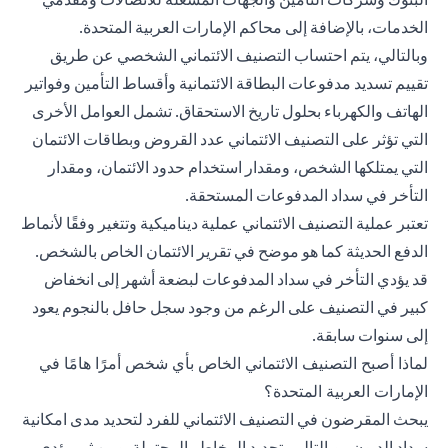
الخدمات، بالإضافة إلى محاكم الإمارات العربية المتحدة.
وبالتالي، يتم احتساب التصنيف الائتماني الشخصي عن طريق
تقييم تسديد مدفوعات البطاقة الائتمانية وأقساط التأمين وفواتير
الهاتف والكهرباء بحلول تاريخ الاستحقاق. تشمل العوامل الأخرى
التي تؤثر على التصنيف الائتماني عدد القروض وبطاقات الائتمان
التي يمتلكها الشخص، ومقدار استخدام حدود الائتمان، ومقدار
التأخر في سداد المدفوعات المستحقة.
تعتبر عملية التصنيف الائتماني عملية ديناميكية وتتغير وفقًا لأنماط
الدفع الحديثة كما هو موضح في تقرير الائتمان الخاص بالشخص.
قد يؤدي التأخر في سداد المدفوعات لبضعة أشهر إلى انخفاض
كبير في التصنيف على الرغم من وجود سجل حافل بالنجوم يعود
إلى سنوات سابقة.
لماذا أصبح التصنيف الائتماني الخاص بأي شخص أمرًا هامًا في
الإمارات العربية المتحدة؟
يبحث المقرضون في التصنيف الائتماني للفرد لتحديد مدى امكانية
سداد الديون- وبالتالي، تحديد المخاطر المحتملة. ومن ثم، يؤدي