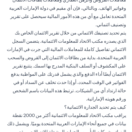
وفواتير الهاتف. وبالتالي، فإن أي مقيم في دولة الإمارات العربية
المتحدة تعامل مع أي من هذه الأمور المالية سيحصل على تقرير
وتصنيف ائتماني.
يتم تحديد تصنيفك الائتماني من خلال تقرير الائتمان الخاص بك
الذي يصدره مكتب الاتحاد للمعلومات الائتمانية. يتضمن السجل
الائتماني تفاصيل كاملة للمعاملات المالية التي جرت في الإمارات
العربية المتحدة، بداية من بطاقات الائتمان إلى القروض والسحب
على المكشوف أو السلف البنكية المدرج بها اسمك. يتتبع تقرير
الائتمان أيضًا أداء الدفع والذي يشمل قدرتك على المواظبة بدفع
الفواتير في الوقت المحدد، أو إذا حدث تخلف عن السداد أو في
حالة ارتداد أي من الشيكات. ترتبط هذه البيانات باسم الشخص
ورقم هويته الإماراتية.
كيف يتم تحديد الجدارة الائتمانية؟
يراقب مكتب الاتحاد للمعلومات الائتمانية أكثر من 2000 نقطة
بيانات في جميع أنحاء الإمارات العربية المتحدة يوميًا. ويشمل ذلك
البنوك وشركات التأمين والجهات المشغلة للاتصالات ومقدمي