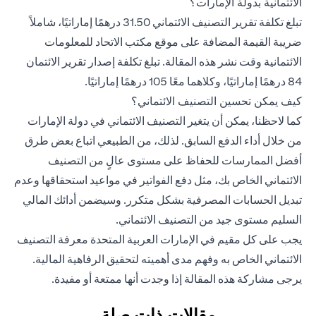
الائتمانية بدولة الإمارات؟
تبلغ تكلفة تقرير التصنيف الائتماني 31.50 درهمًا إماراتيًا، شاملاً
ضريبة القيمة المضافة على موقع مكتب الاتحاد للمعلومات
الائتمانية وقت نشر هذه المقالة. تبلغ تكلفة إصدار تقرير الائتمان
84 درهمًا إماراتيًا، وكلاهما معًا 105 درهمًا إماراتيًا.
كيف يمكن تحسين التصنيف الائتماني؟
كما لاحظنا، يمكن أن يتغير التصنيف الائتماني في دولة الإمارات
من خلال أداء الدفع السابق. لذلك، من الطبيعي اتباع بعض طرق
أفضل الممارسات للحفاظ على مستوى عالٍ من التصنيف
الائتماني الخاص بك، مثل دفع الفواتير في مواعيد استحقاقها وعدم
تبديل الحسابات المصرفية بشكل متكرر. وسيضمن أدائك المالي
السليم مستوى جيد من التصنيف الائتماني.
يجب على كل مقيم في الإمارات العربية المتحدة معرفة التصنيف
الائتماني الخاص به وفهم مدى أهميته لتحقيق الرفاهية المالية.
يرجى مشاركة هذه المقالة إذا وجدت أنها ممتعة أو مفيدة.
مقالات ذات صلة