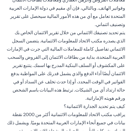
وفواتير الهاتف. وبالتالي، فإن أي مقيم في دولة الإمارات العربية
المتحدة تعامل مع أي من هذه الأمور المالية سيحصل على تقرير
وتصنيف ائتماني.
يتم تحديد تصنيفك الائتماني من خلال تقرير الائتمان الخاص بك
الذي يصدره مكتب الاتحاد للمعلومات الائتمانية. يتضمن السجل
الائتماني تفاصيل كاملة للمعاملات المالية التي جرت في الإمارات
العربية المتحدة، بداية من بطاقات الائتمان إلى القروض والسحب
على المكشوف أو السلف البنكية المدرج بها اسمك. يتتبع تقرير
الائتمان أيضًا أداء الدفع والذي يشمل قدرتك على المواظبة بدفع
الفواتير في الوقت المحدد، أو إذا حدث تخلف عن السداد أو في
حالة ارتداد أي من الشيكات. ترتبط هذه البيانات باسم الشخص
ورقم هويته الإماراتية.
كيف يتم تحديد الجدارة الائتمانية؟
يراقب مكتب الاتحاد للمعلومات الائتمانية أكثر من 2000 نقطة
بيانات في جميع أنحاء الإمارات العربية المتحدة يوميًا. ويشمل ذلك
البنوك وشركات التأمين والجهات المشغلة للاتصالات ومقدمي