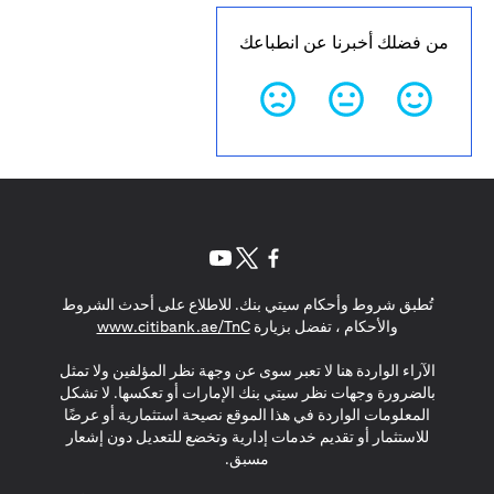
من فضلك أخبرنا عن انطباعك
opens in a new tab
opens in a new tab
opens in a new tab
تُطبق شروط وأحكام سيتي بنك. للاطلاع على أحدث الشروط
s in a new tab
والأحكام ، تفضل بزيارة
www.citibank.ae/TnC
الآراء الواردة هنا لا تعبر سوى عن وجهة نظر المؤلفين ولا تمثل
بالضرورة وجهات نظر سيتي بنك الإمارات أو تعكسها. لا تشكل
المعلومات الواردة في هذا الموقع نصيحة استثمارية أو عرضًا
للاستثمار أو تقديم خدمات إدارية وتخضع للتعديل دون إشعار
مسبق.