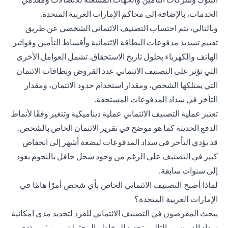
الخدمات، بالإضافة إلى محاكم الإمارات العربية المتحدة.
وبالتالي، يتم احتساب التصنيف الائتماني الشخصي عن طريق
تقييم تسديد مدفوعات البطاقة الائتمانية وأقساط التأمين وفواتير
الهاتف والكهرباء بحلول تاريخ الاستحقاق. تشمل العوامل الأخرى
التي تؤثر على التصنيف الائتماني عدد القروض وبطاقات الائتمان
التي يمتلكها الشخص، ومقدار استخدام حدود الائتمان، ومقدار
التأخر في سداد المدفوعات المستحقة.
تعتبر عملية التصنيف الائتماني عملية ديناميكية وتتغير وفقًا لأنماط
الدفع الحديثة كما هو موضح في تقرير الائتمان الخاص بالشخص.
قد يؤدي التأخر في سداد المدفوعات لبضعة أشهر إلى انخفاض
كبير في التصنيف على الرغم من وجود سجل حافل بالنجوم يعود
إلى سنوات سابقة.
لماذا أصبح التصنيف الائتماني الخاص بأي شخص أمرًا هامًا في
الإمارات العربية المتحدة؟
يبحث المقرضون في التصنيف الائتماني للفرد لتحديد مدى امكانية
سداد الديون- وبالتالي، تحديد المخاطر المحتملة. ومن ثم، يؤدي