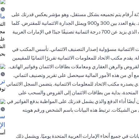
اثة أرقام يتم تجميعه بشكل مستقل، وهو مؤشر يعكس قدرتك على
ما 
الوفاء بمدفوعات القروض والرهونات العقارية في الوقت المحدد. يقع العدد بين 300 و900 ويمثل الجدارة الائتمانية للمقترض. كلما
الت
مجر
زاد العدد، قلت المخاطر التي يتعرض لها المقرض. يعتبر التصنيف الذي يزيد عن 700 درجة ائتمانية تصنيفًا جيدًا في الإمارات العربية
على
الش
ت الائتمانية مسؤولية إصدار التصنيف الائتماني. تأسس المكتب في
بحي
لة. يقدم مكتب الاتحاد للمعلومات الائتمانية تقريرًا ائتمانيًا للمقيمين
القروض والرهن العقاري ومعاملات بطاقات الائتمان وفواتير الهاتف.
 مع أي من هذه الأمور المالية سيحصل على تقرير وتصنيف ائتماني.
ترش
ذي يصدره مكتب الاتحاد للمعلومات الائتمانية. يتضمن السجل الائتماني
توف
 المتحدة، بداية من بطاقات الائتمان إلى القروض والسحب على
ن أيضًا أداء الدفع والذي يشمل قدرتك على المواظبة بدفع الفواتير في
أي من الشيكات. ترتبط هذه البيانات باسم الشخص ورقم هويته
سيت
الإ
أسل
اتحاد للمعلومات الائتمانية أكثر من 2000 نقطة بيانات في جميع أنحاء الإمارات العربية المتحدة يوميًا. ويشمل ذلك