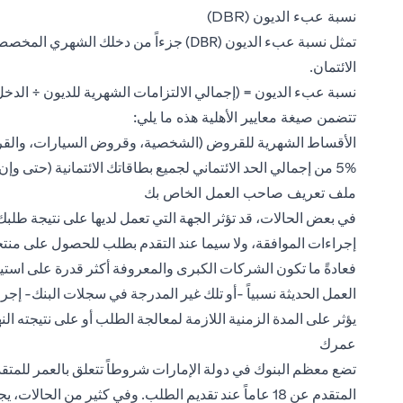
نسبة عبء الديون (DBR)
تمثل نسبة عبء الديون (DBR) جزءاً من دخ
الائتمان.
نسبة عبء الديون = (إجمالي الالتزامات الشهرية للديون ÷ الدخل ا
تتضمن صيغة معايير الأهلية هذه ما يلي:
الأقساط الشهرية للقروض (الشخصية، وقروض السيارات، والق
5% من إجمالي الحد الائتماني لجميع بطاقاتك الائتمانية (حتى وإن كانت غير مستخدمة)
ملف تعريف صاحب العمل الخاص بك
في بعض الحالات، قد تؤثر الجهة التي تعمل لديها على نتيجة طلبك
إجراءات الموافقة، ولا سيما عند التقدم بطلب للحصول على منتج
فعادةً ما تكون الشركات الكبرى والمعروفة أكثر قدرة على استيفا
العمل الحديثة نسبياً -أو تلك غير المدرجة في سجلات البنك- إجر
يؤثر على المدة الزمنية اللازمة لمعالجة الطلب أو على نتيجته النها
عمرك
تضع معظم البنوك في دولة الإمارات شروطاً تتعلق بالعمر للمتقد
المتقدم عن 18 عاماً عند تقديم الطلب. وفي كثير من ال