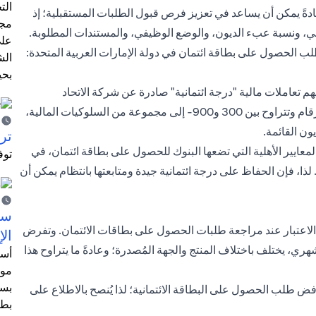
الت
ها عادةً يمكن أن يساعد في تعزيز فرص قبول الطلبات المستقبلية؛ إذ
مجر
ماني، ونسبة عبء الديون، والوضع الوظيفي، والمستندات المطلوبة.
على
لب الحصول على بطاقة ائتمان في دولة الإمارات العربية المتحدة:
الش
بحي
هم تعاملات مالية "درجة ائتمانية" صادرة عن شركة الاتحاد
للمعلومات الائتمانية. وتستند هذه الدرجة -التي تتكون من ثلاثة أرقام وتتراوح بين 300 و900- إلى مجموعة من السلوكيات المالية،
ن القائمة.
ترش
معايير الأهلية التي تضعها البنوك للحصول على بطاقة ائتمان، في
توف
ا، فإن الحفاظ على درجة ائتمانية جيدة ومتابعتها بانتظام يمكن أن
سيت
عين الاعتبار عند مراجعة طلبات الحصول على بطاقات الائتمان. وتفرض
الإ
ري، يختلف باختلاف المنتج والجهة المُصدرة؛ وعادةً ما يتراوح هذا
أسل
موظ
بسب
رفض طلب الحصول على البطاقة الائتمانية؛ لذا يُنصح بالاطلاع على
بطا