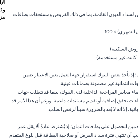
الإ
وكل
لك الشهري المخصص لسداد الديون القائمة، بما في ذلك القروض ومستحقات بطاقات
مزي
لشهري) × 100
روض السكنية)
؛ إذ تأخذ بعض البنوك استقرار جهة العمل بعين الاعتبار ضمن
ات ائتمانية غير مضمونة بضمانات عينية.
ء معايير المراجعة الداخلية لدى البنوك، بينما قد تتطلب جهات
اءات تحقق إضافية أو تقديم مستندات داعمة. ورغم أن هذا الأمر قد
ئية، إلا أنه لا يُعد بالضرورة سبباً لرفض الطلب.
مين للحصول على بطاقات ائتمان؛ إذ يُشترط عادةً ألا يقل عمر
حالات، يجب أن تنتهي فترة سداد القرض أو صلاحية البطاقة قبل بلوغ المتقدم