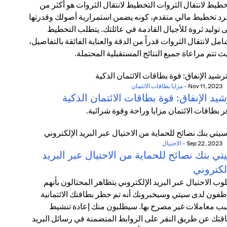
خطيط لانتقال الثروات التخطيط لانتقال الثروات هو أكثر من
د تخطيط مالي متقدم، كونه يضمن استمرارية أصولك وقدرتها
 توليد ثروة للأجيال القادمة في عائلتك. يتطلب التخطيط
امل لانتقال الثروات قدراً من الدقة والعناية الفائقة بالتفاصيل،
ث تتم مراعاة جميع النتائج المستقبلية المحتملة.
Nov 11, 2023
-
مزايا بطاقات الائتمان
يد الإنفاق: قوة بطاقات الائتمان الذكية
ر بطاقات الائتمان مزايا وراحة وقوة شرائية.
Sep 22, 2023
-
الاحتيال
ي بنك نصائح للحماية من الاحتيال عبر البريد
لكتروني
وب الاحتيال عبر البريد الإلكتروني يتظاهر المحتالون بأنهم
فون لدى سيتي وسيخبرونك أنه تم حظر بطاقتك الائتمانية
ب معاملات غير مصرح بها. سيطلبون منك إعادة تنشيط
قتك عن طريق النقر على الروابط المتضمنة في رسائل البريد