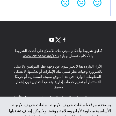
(opens in a new tab)
(opens in a new tab)
(opens in a new tab)
تُطبق شروط وأحكام سيتي بنك. للاطلاع على أحدث الشروط
(opens in a new tab)
والأحكام ، تفضل بزيارة
www.citibank.ae/TnC
الآراء الواردة هنا لا تعبر سوى عن وجهة نظر المؤلفين ولا تمثل
بالضرورة وجهات نظر سيتي بنك الإمارات أو تعكسها. لا تشكل
المعلومات الواردة في هذا الموقع نصيحة استثمارية أو عرضًا
للاستثمار أو تقديم خدمات إدارية وتخضع للتعديل دون إشعار
مسبق.
لا يتم تقديم المنتجات والخدمات المذكورة في هذا الموقع للأفراد
المقيمين في الاتحاد الأوروبي أو المنطقة الاقتصادية الأوروبية أو
يستخدم موقعنا ملفات تعريف الارتباط. ملفات تعريف الارتباط
سويسرا أو غيرنسي أو جيرسي أو موناكو أو سان مارينو أو
الأساسية مطلوبة لأمان وسلامة موقعنا ولا يمكن إيقاف تشغيلها.
الفاتيكان أو جزيرة مان أو المملكة المتحدة أو خصوصية البيانات