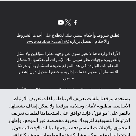
(opens in a new tab)
(opens in a new tab)
(opens in a new tab)
تُطبق شروط وأحكام سيتي بنك. للاطلاع على أحدث الشروط
(opens in a new tab)
والأحكام ، تفضل بزيارة
www.citibank.ae/TnC
الآراء الواردة هنا لا تعبر سوى عن وجهة نظر المؤلفين ولا تمثل
بالضرورة وجهات نظر سيتي بنك الإمارات أو تعكسها. لا تشكل
المعلومات الواردة في هذا الموقع نصيحة استثمارية أو عرضًا
للاستثمار أو تقديم خدمات إدارية وتخضع للتعديل دون إشعار
مسبق.
لا يتم تقديم المنتجات والخدمات المذكورة في هذا الموقع للأفراد
المقيمين في الاتحاد الأوروبي أو المنطقة الاقتصادية الأوروبية أو
يستخدم موقعنا ملفات تعريف الارتباط. ملفات تعريف الارتباط
سويسرا أو غيرنسي أو جيرسي أو موناكو أو سان مارينو أو
الأساسية مطلوبة لأمان وسلامة موقعنا ولا يمكن إيقاف تشغيلها.
الفاتيكان أو جزيرة مان أو المملكة المتحدة أو خصوصية البيانات
بالنقر على 'موافق' ، فإنك توافق على استخدامنا لملفات تعريف
(لائحة حماية البيانات العامة \ قانون حماية البيانات الشخصية
الارتباط التسويقية لتزويدك بتجربة مخصصة عبر الموقع ، وإظهار
العامة \ قانون خصوصية نيوزيلندا). المحتوى الموجود في هذه
الصفحة ليس ولا ينبغي تفسيره على أنه عرض أو دعوة أو دعوة
المحتوى والإعلانات المستهدفة ، وجمع البيانات الإحصائية حول
لشراء أو بيع أي من المنتجات والخدمات المذكورة هنا لمثل هؤلاء
استخدام الموقع. يمكن مشاركة هذه المعلومات مع شركائنا في