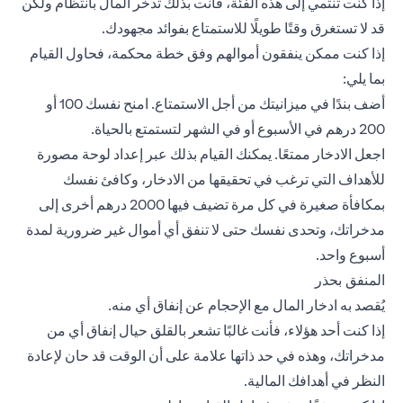
إذا كنت تنتمي إلى هذه الفئة، فأنت بذلك تدخر المال بانتظام ولكن
قد لا تستغرق وقتًا طويلًا للاستمتاع بفوائد مجهودك.
إذا كنت ممكن ينفقون أموالهم وفق خطة محكمة، فحاول القيام
بما يلي:
أضف بندًا في ميزانيتك من أجل الاستمتاع. امنح نفسك 100 أو
200 درهم في الأسبوع أو في الشهر لتستمتع بالحياة.
اجعل الادخار ممتعًا. يمكنك القيام بذلك عبر إعداد لوحة مصورة
للأهداف التي ترغب في تحقيقها من الادخار، وكافئ نفسك
بمكافأة صغيرة في كل مرة تضيف فيها 2000 درهم أخرى إلى
مدخراتك، وتحدى نفسك حتى لا تنفق أي أموال غير ضرورية لمدة
أسبوع واحد.
المنفق بحذر
يُقصد به ادخار المال مع الإحجام عن إنفاق أي منه.
إذا كنت أحد هؤلاء، فأنت غالبًا تشعر بالقلق حيال إنفاق أي من
مدخراتك، وهذه في حد ذاتها علامة على أن الوقت قد حان لإعادة
النظر في أهدافك المالية.