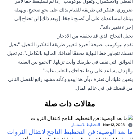
الفعلي والاستمرار. وتقول نيوكومب: "إذا لم تستيقظ حقًا لأمر
ضروري، ففكر في طريقة للقيام بذلك على نحوٍ صحيحٍ، وتهيئة
بيئتك لمساعدتك على أن تُصبح ناجحًا، [وبعد ذلك] لن تحتاج إلى
إجراء تغيير دائم".
تخيل النجاح الذي قد تحققه من الادخار
تقدم نيوكومب نصيحة أخيرة لتغيير طريقة التفكير: التخيل. "تخيل
نفسك تتجاوز خط النهاية محققًا أهدافك المالية بالكامل،". ثم تخيل
العوائق التي تقف في طريقك وأنت تزيلها. "الجمع بين العقبة
والهدف يساعد على ربط نجاحك بالتغلب عليه."
يتعين عليك أن تعترف بأن هذا يبدو وكأنه مشهد رائع للفصل الثاني
من قصتك في في عالم المال.
مقالات ذات صلة
Nov 13, 2023
-
التخطيط للاستثمار
ما بعد الوصية: فن التخطيط الناجح لانتقال الثروات