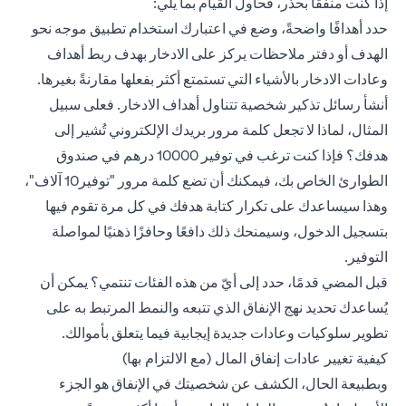
إذا كنت منفقًا بحذر، فحاول القيام بما يلي:
حدد أهدافًا واضحةً، وضع في اعتبارك استخدام تطبيق موجه نحو
الهدف أو دفتر ملاحظات يركز على الادخار بهدف ربط أهداف
وعادات الادخار بالأشياء التي تستمتع أكثر بفعلها مقارنةً بغيرها.
أنشأ رسائل تذكير شخصية تتناول أهداف الادخار. فعلى سبيل
المثال، لماذا لا تجعل كلمة مرور بريدك الإلكتروني تُشير إلى
هدفك؟ فإذا كنت ترغب في توفير 10000 درهم في صندوق
الطوارئ الخاص بك، فيمكنك أن تضع كلمة مرور "توفير10 آلاف"،
وهذا سيساعدك على تكرار كتابة هدفك في كل مرة تقوم فيها
بتسجيل الدخول، وسيمنحك ذلك دافعًا وحافزًا ذهنيًا لمواصلة
التوفير.
قبل المضي قدمًا، حدد إلى أيّ من هذه الفئات تنتمي؟ يمكن أن
يُساعدك تحديد نهج الإنفاق الذي تتبعه والنمط المرتبط به على
تطوير سلوكيات وعادات جديدة إيجابية فيما يتعلق بأموالك.
كيفية تغيير عادات إنفاق المال (مع الالتزام بها)
وبطبيعة الحال، الكشف عن شخصيتك في الإنفاق هو الجزء