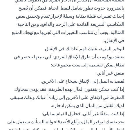
بالضرورة حدوث تطور شامل لنمط الحياة. فيمكن أن يُصبح
إحداث تغييرات قليلة بمثابة وسيلةً لإحراز تقدم وتحقيق بعض
المكاسب السريعة القائمة على الزخم والدافع. ومن الناحية
المثالية، يجب أن تتناسب التغييرات التي تُجريها مع نهجك المتبع
في الإنفاق.
لتوفير المزيد، عليك فهم عاداتك في الإنفاق
تعتقد نيوكومب أن طرق الإنفاق الفردي التي نتبعها تنحصر في
نطاق يمكن تقسيمه إلى ست مجموعات:
منفق غير أناني
يُقصد به الميل إلى الإنفاق بسخاءٍ على الآخرين.
إذا كنت ممكن ينفقون المال بهذه الطريقة، فقد يؤدي سخاؤك
المفرط في الإنفاق على الآخرين إلى زيادة أعبائك وبذلك سيبقى
لديك القليل من المال الذي يمكن ادخاره.
إذا كنت منفقًا غير أناني، فحاول القيام بما يلي:
تحد نفسك لتوفير المال، وأبلغ الأصدقاء والعائلة بأنك ستعمل على
ادخار الأموال واطلب منهم الانضمام لك ومشاركتك. عندما تتضح