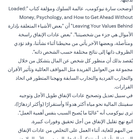
أوضحت سارة نيوكومب، عالمة السلوك ومؤلفة كتاب "Loaded:
Money, Psychology, and How to Get Ahead Without
Leaving Your Values Behind" أن "بعض الأشياء المتعلقة بإدارة
الأموال هي جزء من شخصيتنا". "بعض عادات الإنفاق راسخة
ومتأصلة، وبعضها الآخر يأتي من محيطنا أثناء نشأتنا، وقد تؤدي
الظروف ذاتها إلى نتائج مختلفة حسب الشخص ذاته".
يُقصد بذلك أن منظور كل شخص عن المال يتشكل من خلال
مجموعة من العوامل الفريدة مثل المواقف العائلية وتأثير الأقران
والتجارب الفردية والتجارب السابقة ونهجنا المتطور في اتخاذ
القرارات.
في سبيل تعديل وتصحيح عادات الإنفاق طويل الأجل وتوجيه
سفينتك المالية نحو مياه أكثر هدوءًا وأستقرارًا (وأكثر ازدهارًا)،
ترى نيوكومب أنه "غالبًا ما يُصبح السبب بنفس أهمية العمل".
اتبع نهج تقليل الإنفاق من أجل تحقيق وفورات كبيرة.
من المهم للغاية، أثناء العمل على التخلص من عادات الإنفاق
السيئة المتأصلة، أن تتذكر أن ادخار المزيد من الأموال لا يعني