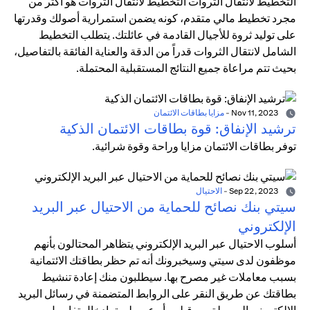
التخطيط لانتقال الثروات التخطيط لانتقال الثروات هو أكثر من
مجرد تخطيط مالي متقدم، كونه يضمن استمرارية أصولك وقدرتها
على توليد ثروة للأجيال القادمة في عائلتك. يتطلب التخطيط
الشامل لانتقال الثروات قدراً من الدقة والعناية الفائقة بالتفاصيل،
بحيث تتم مراعاة جميع النتائج المستقبلية المحتملة.
Nov 11, 2023
-
مزايا بطاقات الائتمان
ترشيد الإنفاق: قوة بطاقات الائتمان الذكية
توفر بطاقات الائتمان مزايا وراحة وقوة شرائية.
Sep 22, 2023
-
الاحتيال
سيتي بنك نصائح للحماية من الاحتيال عبر البريد
الإلكتروني
أسلوب الاحتيال عبر البريد الإلكتروني يتظاهر المحتالون بأنهم
موظفون لدى سيتي وسيخبرونك أنه تم حظر بطاقتك الائتمانية
بسبب معاملات غير مصرح بها. سيطلبون منك إعادة تنشيط
بطاقتك عن طريق النقر على الروابط المتضمنة في رسائل البريد