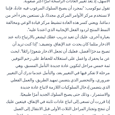
الأسهل، إذ يُعد تغيير العادات الراسخة أمرًا أكثر صعوبةً.
تقول نيوكومب: "بمجرد أن يصبح السلوك المرغوب فيه عادةً، فإننا
لا نستخدم مركز الأوامر المركزي مجددًا، بل نستعين بجزء آخر من
دماغنا. ويعني كسر هذه العادة تنشيط مركز قيادة الوعي ومخالفة
النمط المنتج لردود الفعل الإيجابية الذي اعتدنا عليه".
بعبارة أخرى، عليك أن تعيد تدريب عقلك ليشعر بالارتياح ذاته عند
الادخار مثلما كان يحدث عند الإنفاق. وتضيف: "إذا كنت تريد أن
تصبح مدخرًا أفضل، فعليك أن تجعل الادخار شعورًا رائعًا". ابحث
عن ما يحفزك واعمل على استغلاله للحفاظ على زخم التوفير.
ثمة خمس مراحل لتكوين عادة جديدة: التأمل المسبق، وهي
مرحلة لا تفكر فيها في التغيير بعد، والتأمل عندما تدرك أن التغيير
ضروري، والتحضير الذي يتضمن تمهيد الطريق، والعمل الفعلي
الذي يتضمن إدخال السلوكيات اللازمة لاتباع عادة جديدة
والاستمرار ، وذلك حتى يصبح السلوك الجديد أمرًا طبيعيًا.
إذا قررت أن تسعى إلى اتباع عادات ثابتة في الإنفاق، فيتعين عليك
أن تنجح وتجتاز المراحل الثلاث الأولى قبل الانتقال إلى العمل