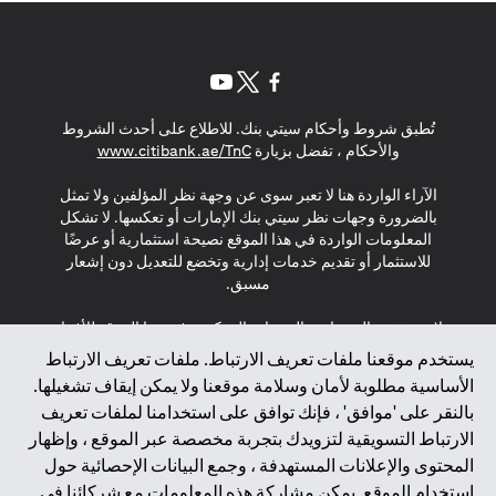
(opens in a new tab)
(opens in a new tab)
(opens in a new tab)
تُطبق شروط وأحكام سيتي بنك. للاطلاع على أحدث الشروط
(opens in a new tab)
والأحكام ، تفضل بزيارة
www.citibank.ae/TnC
الآراء الواردة هنا لا تعبر سوى عن وجهة نظر المؤلفين ولا تمثل
بالضرورة وجهات نظر سيتي بنك الإمارات أو تعكسها. لا تشكل
المعلومات الواردة في هذا الموقع نصيحة استثمارية أو عرضًا
للاستثمار أو تقديم خدمات إدارية وتخضع للتعديل دون إشعار
مسبق.
لا يتم تقديم المنتجات والخدمات المذكورة في هذا الموقع للأفراد
المقيمين في الاتحاد الأوروبي أو المنطقة الاقتصادية الأوروبية أو
يستخدم موقعنا ملفات تعريف الارتباط. ملفات تعريف الارتباط
سويسرا أو غيرنسي أو جيرسي أو موناكو أو سان مارينو أو
الأساسية مطلوبة لأمان وسلامة موقعنا ولا يمكن إيقاف تشغيلها.
الفاتيكان أو جزيرة مان أو المملكة المتحدة أو خصوصية البيانات
بالنقر على 'موافق' ، فإنك توافق على استخدامنا لملفات تعريف
(لائحة حماية البيانات العامة \ قانون حماية البيانات الشخصية
الارتباط التسويقية لتزويدك بتجربة مخصصة عبر الموقع ، وإظهار
العامة \ قانون خصوصية نيوزيلندا). المحتوى الموجود في هذه
الصفحة ليس ولا ينبغي تفسيره على أنه عرض أو دعوة أو دعوة
المحتوى والإعلانات المستهدفة ، وجمع البيانات الإحصائية حول
لشراء أو بيع أي من المنتجات والخدمات المذكورة هنا لمثل هؤلاء
استخدام الموقع. يمكن مشاركة هذه المعلومات مع شركائنا في