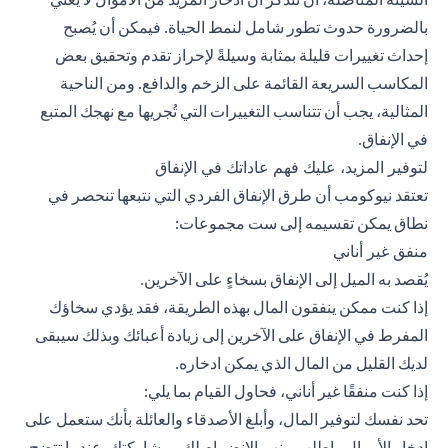
بالضرورة حدوث تطور شامل لنمط الحياة. فيمكن أن يُصبح
إحداث تغييرات قليلة بمثابة وسيلةً لإحراز تقدم وتحقيق بعض
المكاسب السريعة القائمة على الزخم والدافع. ومن الناحية
المثالية، يجب أن تتناسب التغييرات التي تُجريها مع نهجك المتبع
في الإنفاق.
لتوفير المزيد، عليك فهم عاداتك في الإنفاق
تعتقد نيوكومب أن طرق الإنفاق الفردي التي نتبعها تنحصر في
نطاق يمكن تقسيمه إلى ست مجموعات:
منفق غير أناني
يُقصد به الميل إلى الإنفاق بسخاءٍ على الآخرين.
إذا كنت ممكن ينفقون المال بهذه الطريقة، فقد يؤدي سخاؤك
المفرط في الإنفاق على الآخرين إلى زيادة أعبائك وبذلك سيبقى
لديك القليل من المال الذي يمكن ادخاره.
إذا كنت منفقًا غير أناني، فحاول القيام بما يلي:
تحد نفسك لتوفير المال، وأبلغ الأصدقاء والعائلة بأنك ستعمل على
ادخار الأموال واطلب منهم الانضمام لك ومشاركتك. عندما تتضح