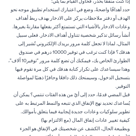
إذا كنت منفقًا بحذر، فحاول القيام بما يلي:
حدد أهدافًا واضحةً، وضع في اعتبارك استخدام تطبيق موجه نحو
الهدف أو دفتر ملاحظات يركز على الادخار بهدف ربط أهداف
وعادات الادخار بالأشياء التي تستمتع أكثر بفعلها مقارنةً بغيرها.
أنشأ رسائل تذكير شخصية تتناول أهداف الادخار. فعلى سبيل
المثال، لماذا لا تجعل كلمة مرور بريدك الإلكتروني تُشير إلى
هدفك؟ فإذا كنت ترغب في توفير 10000 درهم في صندوق
الطوارئ الخاص بك، فيمكنك أن تضع كلمة مرور "توفير10 آلاف"،
وهذا سيساعدك على تكرار كتابة هدفك في كل مرة تقوم فيها
بتسجيل الدخول، وسيمنحك ذلك دافعًا وحافزًا ذهنيًا لمواصلة
التوفير.
قبل المضي قدمًا، حدد إلى أيّ من هذه الفئات تنتمي؟ يمكن أن
يُساعدك تحديد نهج الإنفاق الذي تتبعه والنمط المرتبط به على
تطوير سلوكيات وعادات جديدة إيجابية فيما يتعلق بأموالك.
كيفية تغيير عادات إنفاق المال (مع الالتزام بها)
وبطبيعة الحال، الكشف عن شخصيتك في الإنفاق هو الجزء