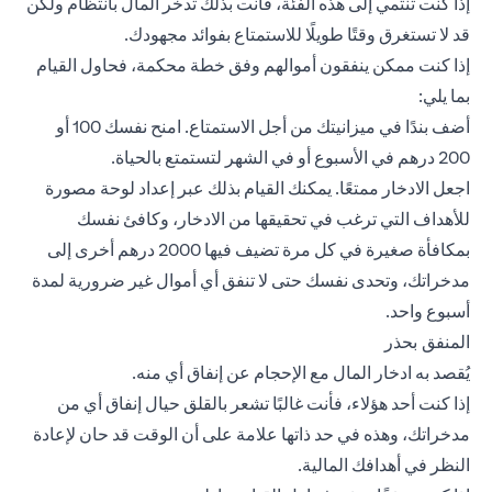
إذا كنت تنتمي إلى هذه الفئة، فأنت بذلك تدخر المال بانتظام ولكن
قد لا تستغرق وقتًا طويلًا للاستمتاع بفوائد مجهودك.
إذا كنت ممكن ينفقون أموالهم وفق خطة محكمة، فحاول القيام
بما يلي:
أضف بندًا في ميزانيتك من أجل الاستمتاع. امنح نفسك 100 أو
200 درهم في الأسبوع أو في الشهر لتستمتع بالحياة.
اجعل الادخار ممتعًا. يمكنك القيام بذلك عبر إعداد لوحة مصورة
للأهداف التي ترغب في تحقيقها من الادخار، وكافئ نفسك
بمكافأة صغيرة في كل مرة تضيف فيها 2000 درهم أخرى إلى
مدخراتك، وتحدى نفسك حتى لا تنفق أي أموال غير ضرورية لمدة
أسبوع واحد.
المنفق بحذر
يُقصد به ادخار المال مع الإحجام عن إنفاق أي منه.
إذا كنت أحد هؤلاء، فأنت غالبًا تشعر بالقلق حيال إنفاق أي من
مدخراتك، وهذه في حد ذاتها علامة على أن الوقت قد حان لإعادة
النظر في أهدافك المالية.