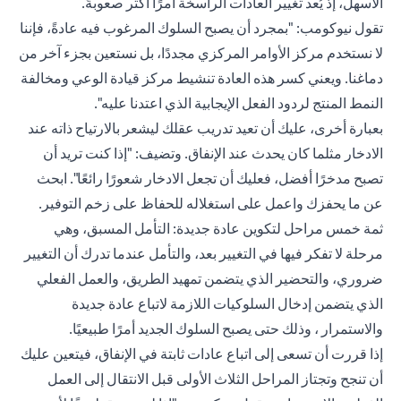
الأسهل، إذ يُعد تغيير العادات الراسخة أمرًا أكثر صعوبةً.
تقول نيوكومب: "بمجرد أن يصبح السلوك المرغوب فيه عادةً، فإننا
لا نستخدم مركز الأوامر المركزي مجددًا، بل نستعين بجزء آخر من
دماغنا. ويعني كسر هذه العادة تنشيط مركز قيادة الوعي ومخالفة
النمط المنتج لردود الفعل الإيجابية الذي اعتدنا عليه".
بعبارة أخرى، عليك أن تعيد تدريب عقلك ليشعر بالارتياح ذاته عند
الادخار مثلما كان يحدث عند الإنفاق. وتضيف: "إذا كنت تريد أن
تصبح مدخرًا أفضل، فعليك أن تجعل الادخار شعورًا رائعًا". ابحث
عن ما يحفزك واعمل على استغلاله للحفاظ على زخم التوفير.
ثمة خمس مراحل لتكوين عادة جديدة: التأمل المسبق، وهي
مرحلة لا تفكر فيها في التغيير بعد، والتأمل عندما تدرك أن التغيير
ضروري، والتحضير الذي يتضمن تمهيد الطريق، والعمل الفعلي
الذي يتضمن إدخال السلوكيات اللازمة لاتباع عادة جديدة
والاستمرار ، وذلك حتى يصبح السلوك الجديد أمرًا طبيعيًا.
إذا قررت أن تسعى إلى اتباع عادات ثابتة في الإنفاق، فيتعين عليك
أن تنجح وتجتاز المراحل الثلاث الأولى قبل الانتقال إلى العمل