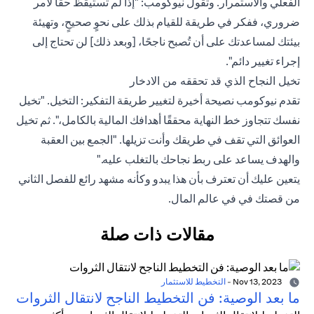
الفعلي والاستمرار. وتقول نيوكومب: "إذا لم تستيقظ حقًا لأمر
ضروري، ففكر في طريقة للقيام بذلك على نحوٍ صحيحٍ، وتهيئة
بيئتك لمساعدتك على أن تُصبح ناجحًا، [وبعد ذلك] لن تحتاج إلى
إجراء تغيير دائم".
تخيل النجاح الذي قد تحققه من الادخار
تقدم نيوكومب نصيحة أخيرة لتغيير طريقة التفكير: التخيل. "تخيل
نفسك تتجاوز خط النهاية محققًا أهدافك المالية بالكامل،". ثم تخيل
العوائق التي تقف في طريقك وأنت تزيلها. "الجمع بين العقبة
والهدف يساعد على ربط نجاحك بالتغلب عليه."
يتعين عليك أن تعترف بأن هذا يبدو وكأنه مشهد رائع للفصل الثاني
من قصتك في في عالم المال.
مقالات ذات صلة
Nov 13, 2023
-
التخطيط للاستثمار
ما بعد الوصية: فن التخطيط الناجح لانتقال الثروات