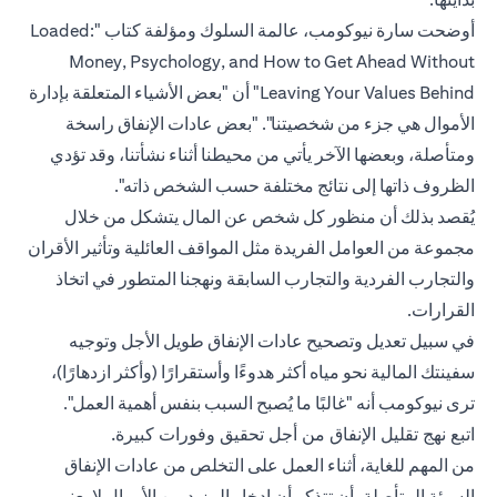
أوضحت سارة نيوكومب، عالمة السلوك ومؤلفة كتاب "Loaded:
Money, Psychology, and How to Get Ahead Without
Leaving Your Values Behind" أن "بعض الأشياء المتعلقة بإدارة
الأموال هي جزء من شخصيتنا". "بعض عادات الإنفاق راسخة
ومتأصلة، وبعضها الآخر يأتي من محيطنا أثناء نشأتنا، وقد تؤدي
الظروف ذاتها إلى نتائج مختلفة حسب الشخص ذاته".
يُقصد بذلك أن منظور كل شخص عن المال يتشكل من خلال
مجموعة من العوامل الفريدة مثل المواقف العائلية وتأثير الأقران
والتجارب الفردية والتجارب السابقة ونهجنا المتطور في اتخاذ
القرارات.
في سبيل تعديل وتصحيح عادات الإنفاق طويل الأجل وتوجيه
سفينتك المالية نحو مياه أكثر هدوءًا وأستقرارًا (وأكثر ازدهارًا)،
ترى نيوكومب أنه "غالبًا ما يُصبح السبب بنفس أهمية العمل".
اتبع نهج تقليل الإنفاق من أجل تحقيق وفورات كبيرة.
من المهم للغاية، أثناء العمل على التخلص من عادات الإنفاق
السيئة المتأصلة، أن تتذكر أن ادخار المزيد من الأموال لا يعني