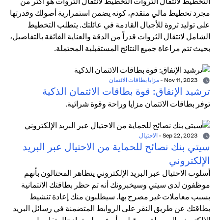
التخطيط لانتقال الثروات التخطيط لانتقال الثروات هو أكثر من
مجرد تخطيط مالي متقدم، كونه يضمن استمرارية أصولك وقدرتها
على توليد ثروة للأجيال القادمة في عائلتك. يتطلب التخطيط
الشامل لانتقال الثروات قدراً من الدقة والعناية الفائقة بالتفاصيل،
بحيث تتم مراعاة جميع النتائج المستقبلية المحتملة.
Nov 11, 2023
-
مزايا بطاقات الائتمان
ترشيد الإنفاق: قوة بطاقات الائتمان الذكية
توفر بطاقات الائتمان مزايا وراحة وقوة شرائية.
Sep 22, 2023
-
الاحتيال
سيتي بنك نصائح للحماية من الاحتيال عبر البريد
الإلكتروني
أسلوب الاحتيال عبر البريد الإلكتروني يتظاهر المحتالون بأنهم
موظفون لدى سيتي وسيخبرونك أنه تم حظر بطاقتك الائتمانية
بسبب معاملات غير مصرح بها. سيطلبون منك إعادة تنشيط
بطاقتك عن طريق النقر على الروابط المتضمنة في رسائل البريد