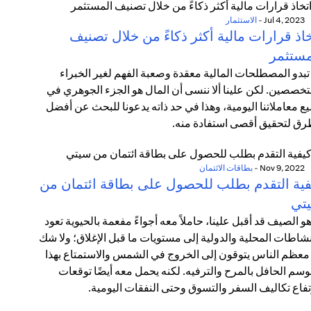
Jul 4, 2023
-
الاستثمار
اذ قرارات مالية أكثر ذكاءً من خلال تصنيف
مستثمر
تبدو المصطلحات المالية معقدة وصعبة الفهم لغير الخبراء
تخصصين. لكن علينا ألا ننسى أن المال هو الجزء الجوهري في
ع معاملاتنا اليومية، وهذا في حد ذاته يدعونا للبحث عن أفضل
رق لتحقيق أقصى استفادة منه.
Nov 9, 2022
-
بطاقات الائتمان
فية التقدم بطلب للحصول على بطاقة ائتمان من
تي
هو الصيف قد أقبل علينا، حاملاً معه أجواءً مفعمة بالحيوية تعود
نشاطات المحلية والدولية إلى مستويات ما قبل الإغلاق؛ ولا شك
معظم الناس يتوقون إلى الخروج في الشمس والاستمتاع بهذا
وسم الحافل بالمرح والترفيه. لكنه يحمل معه أيضًا توقعات
تفاع تكاليف السفر والتسوق وحتى النفقات اليومية.