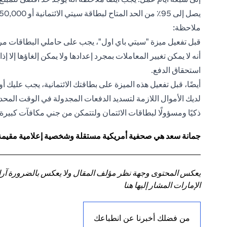
يصل إلى 95٪ من الحد المتاح لبطاقة سيتي الائتمانية أو 150,000 درهم إماراتي، أيهما أقل.
ملاحظة:
قبل تفعيل ميزة "سيتي باي اول"، يجب على حاملي البطاقات مرا
أنه لا يمكن تغيير المعاملات بمجرد إعدادها ولا يمكن إلغاؤها إلا 
استحقاق الدفع.
أيضًا، قبل تفعيل هذه الميزة على بطاقتك الائتمانية، يجب عليك أو
لديك الأموال اللازمة لتسديد الدفعات المجدولة في الوقت المح
ذكيًا ومسؤولًا لبطاقات الائتمان ولتتمكن من جني مكافآت كبيرة م
جمانة سعد هي صحفية أمريكية مستقلة وشخصية إعلامية مقيمة في
يعكس المحتوى وجهة نظر مؤلف المقال ولا يعكس بالضرورة آراء سي
الإمارات المشار إليها هنا
من فضلك أخبرنا عن انطباعك