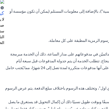
ية")، بالإضافة إلى معلومات المستلم (يمكن أن تكون مؤسسة أو
كيف
لا 
صعب
ستت
الت
لرسوم الرمزية المطبقة على كل معاملة.
الح
دائميّن في مدفوعاتهم على مدار الساعة، ذلك أن الخدمة مبرمجة
نجاح. تتطلب الخدمة أن يتم جدولة المدفوعات قبل سبعة أيام
تقويمية على الأقل من الموعد المعتزم لسدادها، ويمكن تصنيفها على أنها مدفوعات متكررة لمدة تصل إلى 24 شهرًا، مما يُجنب حامل
اول"، وتختلف هذه الرسوم باختلاف مبلغ الدفعة. يتم عرض الرسوم
قًا وبوقت طويل نسبيًا ذلك أن إكمال التحويل قد يستغرق ما يصل
غ الذي يمكنك سداده عبر "سيتي باي اول"، حيث يمكنك فقط تحويل ما