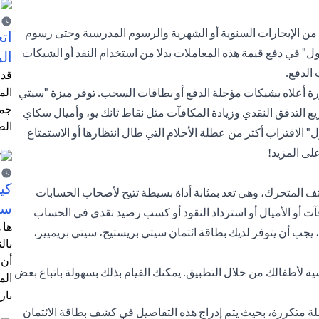
من الإيجارات السنوية أو الشهرية والرسوم المدرسية وحتى رسوم
اتخ
ول" في دفع قيمة هذه المعاملات بدلا من استخدام النقد أو الشيكات
ال
 الدفع.
قد 
الم
كورة أعلاه بشيكات مؤجلة الدفع أو بطاقات السحب. توفر ميزة "سيتي
جمي
 التدفق النقدي وزيادة المكافآت مثل نقاط ثانك يو، وأميال سكاي
الط
" الاقتراب أكثر من عطلة الأحلام التي طال انتظارها أو الاستمتاع
لى المزيد!
كي
ف المتحرك، وهي تعد بمثابة أداة بسيطة تتيح لأصحاب الحسابات
سي
ت أو الأميال أو استرداد النقود أو كسب رصيد نقدي في الحساب
ها 
يجب أن يتوفر لديك بطاقة ائتمان سيتي بريستيج، سيتي بريميير،
بال
أن 
 لأطفالك من خلال التطبيق. يمكنك القيام بذلك بسهولة باتباع بعض
الم
بار
ة متكررة، بحيث يتم إدراج هذه التفاصيل في كشف بطاقة الائتمان