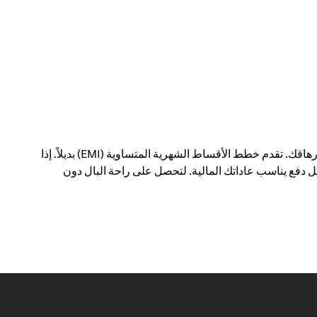
يمكن أن يؤدي الدفع مقابل عمليات شراء كبيرة في معاملة واحدة إلى إحداث فجوة في ميزانيتك الشهرية - وإرهاقك. تقدم خطط الأقساط الشهرية المتساوية (EMI) بديلاً. إذا
 دفع يناسب عاداتك المالية. لتحصل على راحة البال دون