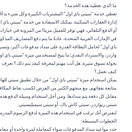
ما الذي تغطيه هذه الخدمة؟
تغطي خدمة "سيتي باي اول" المشتريات الكبيرة وكل شيء بدءًا 
إدارة العقارات السكنية. يمكنك الاستفادة من خدمة "سيتي باي ا
أو الدفع التلقائي، فهي توفر للعميل مزيدًا من المرونة في خيارات
في الإمارات العربية المتحدة، عادةً ما يتم دفع المصاريف المذ
باي اول" لحامل البطاقة القدرة على سداد مدفوعات أكبر، وتسريع
واردز، والاسترداد النقدي؛ما يتيح لمستخدمي ميزة "سيتي باي اول
بجولة تسوق مثيرة. هل أنت مهتم لمعرفة كيف يتم ذلك؟ تعرف ع
كيف تعمل؟
يمكن استخدام ميزة "سيتي باي اول" من خلال تطبيق سيتي للهات
متابعة نفقاتهم، مع منحهم الكثير من الفرص لكسب نقاط المكافآ
مقابل كل دفعة يتم سدادها. ومن أجل استخدام وسيلة الدفع هذه، 
سيتي ريواردز، سيتي كاش باك، أو سيتي سيمبليسيتي.
لنفترض أنك ترغب في استخدام هذه الميزة لدفع الرسوم المدرسية
الخطوات البسيطة:
حدد مواعيد سداد المدفوعات سواء كمعاملة لمرة واحدة أو معامل