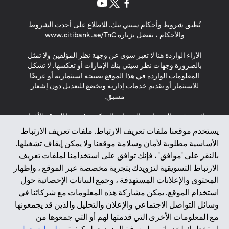
(opens in a new tab)
(opens in a new tab)
(opens in a new tab)
تُطبق شروط وأحكام سيتي بنك. للاطلاع على أحدث الشروط
(opens in a new tab)
والأحكام ، تفضل بزيارة
www.citibank.ae/TnC
الآراء الواردة هنا لا تعبر سوى عن وجهة نظر المؤلفين ولا تمثل
بالضرورة وجهات نظر سيتي بنك الإمارات أو تعكسها. لا تشكل
المعلومات الواردة في هذا الموقع نصيحة استثمارية أو عرضًا
للاستثمار أو تقديم خدمات إدارية وتخضع للتعديل دون إشعار
مسبق.
لا يتم تقديم المنتجات والخدمات المذكورة في هذا الموقع للأفراد
المقيمين في الاتحاد الأوروبي أو المنطقة الاقتصادية الأوروبية أو
يستخدم موقعنا ملفات تعريف الارتباط. ملفات تعريف الارتباط
سويسرا أو غيرنسي أو جيرسي أو موناكو أو سان مارينو أو
الأساسية مطلوبة لأمان وسلامة موقعنا ولا يمكن إيقاف تشغيلها.
الفاتيكان أو جزيرة مان أو المملكة المتحدة أو خصوصية البيانات
بالنقر على 'موافق' ، فإنك توافق على استخدامنا لملفات تعريف
(لائحة حماية البيانات العامة \ قانون حماية البيانات الشخصية
الارتباط التسويقية لتزويدك بتجربة مخصصة عبر الموقع ، وإظهار
العامة \ قانون خصوصية نيوزيلندا). المحتوى الموجود في هذه
الصفحة ليس ولا ينبغي تفسيره على أنه عرض أو دعوة أو دعوة
المحتوى والإعلانات المستهدفة ، وجمع البيانات الإحصائية حول
لشراء أو بيع أي من المنتجات والخدمات المذكورة هنا لمثل هؤلاء
استخدام الموقع. يمكن مشاركة هذه المعلومات مع شركائنا في
الأفراد.
وسائل التواصل الاجتماعي والإعلان والتحليل والذين قد يجمعونها
مع المعلومات الأخرى التي قدمتها لهم أو التي جمعوها من
*GDPR – اللائحة العامة لحماية البيانات؛ * LGPD – Lei Geral de