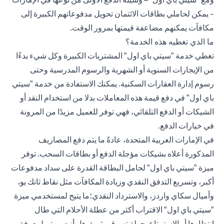
- يمكن لحاملي بطاقات الائتمان تحويل مدفوعاتهم الكبيرة إلى
مكافآت يمكنهم مضاعفة قيمتها بمرور الوقت.
ما الذي تغطيه هذه الخدمة؟
تغطي خدمة "سيتي باي اول" المشتريات الكبيرة وكل شيء بدءًا
من الإيجارات السنوية أو الشهرية والرسوم المدرسية وحتى
رسوم إدارة العقارات السكنية. يمكنك الاستفادة من خدمة "سيتي
باي اول" في دفع قيمة هذه المعاملات بدلا من استخدام النقد أو
الشيكات أو الدفع التلقائي، فهي توفر للعميل مزيدًا من المرونة
في خيارات الدفع.
في الإمارات العربية المتحدة، عادةً ما يتم دفع المصاريف
المذكورة أعلاه بشيكات مؤجلة الدفع أو بطاقات السحب. توفر
ميزة "سيتي باي اول" لحامل البطاقة القدرة على سداد مدفوعات
أكبر، وتسريع التدفق النقدي وزيادة المكافآت مثل نقاط ثانك يو،
وأميال سكاي واردز، والاسترداد النقدي؛ما يتيح لمستخدمي ميزة
"سيتي باي اول" الاقتراب أكثر من عطلة الأحلام التي طال
انتظارها أو الاستمتاع بجولة تسوق مثيرة. هل أنت مهتم لمعرفة