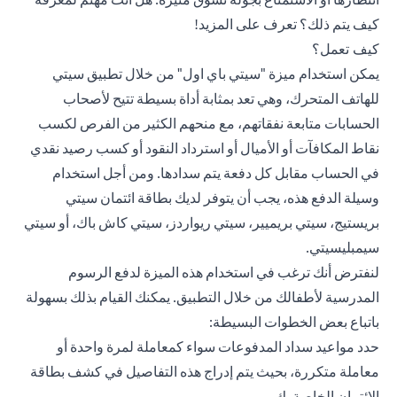
كيف يتم ذلك؟ تعرف على المزيد!
كيف تعمل؟
يمكن استخدام ميزة "سيتي باي اول" من خلال تطبيق سيتي
للهاتف المتحرك، وهي تعد بمثابة أداة بسيطة تتيح لأصحاب
الحسابات متابعة نفقاتهم، مع منحهم الكثير من الفرص لكسب
نقاط المكافآت أو الأميال أو استرداد النقود أو كسب رصيد نقدي
في الحساب مقابل كل دفعة يتم سدادها. ومن أجل استخدام
وسيلة الدفع هذه، يجب أن يتوفر لديك بطاقة ائتمان سيتي
بريستيج، سيتي بريميير، سيتي ريواردز، سيتي كاش باك، أو سيتي
سيمبليسيتي.
لنفترض أنك ترغب في استخدام هذه الميزة لدفع الرسوم
المدرسية لأطفالك من خلال التطبيق. يمكنك القيام بذلك بسهولة
باتباع بعض الخطوات البسيطة:
حدد مواعيد سداد المدفوعات سواء كمعاملة لمرة واحدة أو
معاملة متكررة، بحيث يتم إدراج هذه التفاصيل في كشف بطاقة
الائتمان الخاصة بك.