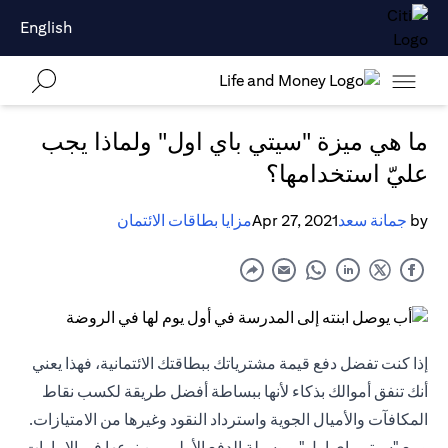
English
ما هي ميزة "سيتي باي اول" ولماذا يجب
عليّ استخدامها؟
by
جمانة سعد
Apr 27, 2021
مزايا بطاقات الائتمان
إذا كنت تفضل دفع قيمة مشترياتك ببطاقتك الائتمانية، فهذا يعني
أنك تنفق أموالك بذكاء لأنها ببساطة أفضل طريقة لكسب نقاط
المكافآت والأميال الجوية واسترداد النقود وغيرها من الامتيازات.
ومع "سيتي باي اول" – وسيلة الدفع الأولى من نوعها في الإمارات