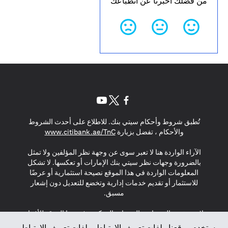
من فضلك أخبرنا عن انطباعك
opens in a new tab
opens in a new tab
opens in a new tab
تُطبق شروط وأحكام سيتي بنك. للاطلاع على أحدث الشروط
s in a new tab
والأحكام ، تفضل بزيارة
www.citibank.ae/TnC
الآراء الواردة هنا لا تعبر سوى عن وجهة نظر المؤلفين ولا تمثل
بالضرورة وجهات نظر سيتي بنك الإمارات أو تعكسها. لا تشكل
المعلومات الواردة في هذا الموقع نصيحة استثمارية أو عرضًا
للاستثمار أو تقديم خدمات إدارية وتخضع للتعديل دون إشعار
مسبق.
لا يتم تقديم المنتجات والخدمات المذكورة في هذا الموقع للأفراد
المقيمين في الاتحاد الأوروبي أو المنطقة الاقتصادية الأوروبية أو
يستخدم موقعنا ملفات تعريف الارتباط. ملفات تعريف الارتباط