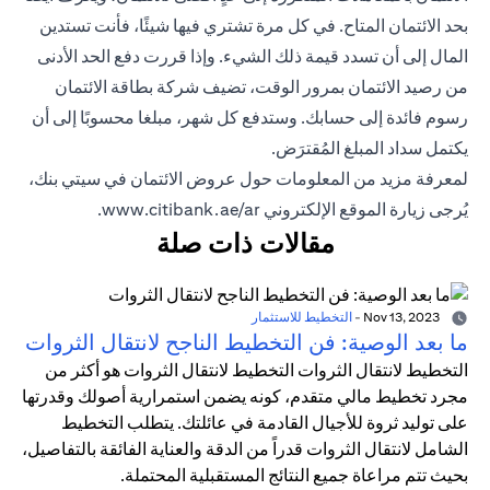
بحد الائتمان المتاح. في كل مرة تشتري فيها شيئًا، فأنت تستدين
المال إلى أن تسدد قيمة ذلك الشيء. وإذا قررت دفع الحد الأدنى
من رصيد الائتمان بمرور الوقت، تضيف شركة بطاقة الائتمان
رسوم فائدة إلى حسابك. وستدفع كل شهر، مبلغا محسوبًا إلى أن
يكتمل سداد المبلغ المُقترَض.
لمعرفة مزيد من المعلومات حول عروض الائتمان في سيتي بنك،
يُرجى زيارة الموقع الإلكتروني
www.citibank.ae/ar
.
مقالات ذات صلة
Nov 13, 2023
-
التخطيط للاستثمار
ما بعد الوصية: فن التخطيط الناجح لانتقال الثروات
التخطيط لانتقال الثروات التخطيط لانتقال الثروات هو أكثر من
مجرد تخطيط مالي متقدم، كونه يضمن استمرارية أصولك وقدرتها
على توليد ثروة للأجيال القادمة في عائلتك. يتطلب التخطيط
الشامل لانتقال الثروات قدراً من الدقة والعناية الفائقة بالتفاصيل،
بحيث تتم مراعاة جميع النتائج المستقبلية المحتملة.