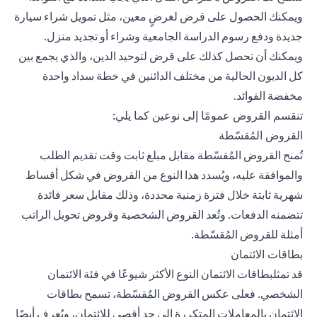
ويمكنك الحصول على قرض لغرضٍ معين، مثل تمويل شراء سيارة
جديدة ودفع رسوم الدراسة الجامعية وشراء أو تجديد منزل.
ويمكنك أن تحصل كذلك على قرض لتوحيد الدين، والذي يجمع بين
كل الديون الحالية من مختلف الدائنين في خطة سداد واحدة
مخفضة الفوائد.
تنقسم القروض عمومًا إلى نوعين كما يلي:
القروض المُقسّطة
تُمنح القروض المُقسّطة مقابل مبلغ ثابت وقت تقديم الطلب
والموافقة عليه، ويُسدد هذا النوع من القروض في شكل أقساط
شهرية ثابتة خلال فترة زمنية محددة، وذلك مقابل سعر فائدة
تتضمنه الدفعات. وتُعد القروض الشخصية وقروض تحويل الراتب
أمثلة للقروض المُقسّطة.
بطاقات الائتمان
قد تمثل
بطاقات الائتمان
النوع الأكثر شيوعًا في فئة الائتمان
الشخصي. فعلى عكس القروض المُقسّطة، تسمح بطاقات
الائتمان بالمعاملات المتكررة إلى حدٍ أقصى للائتمان، ويُعرف أيضًا