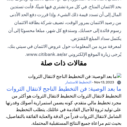
بحد الائتمان المتاح. في كل مرة تشتري فيها شيئًا، فأنت تستدين
المال إلى أن تسدد قيمة ذلك الشيء. وإذا قررت دفع الحد الأدنى
من رصيد الائتمان بمرور الوقت، تضيف شركة بطاقة الائتمان
رسوم فائدة إلى حسابك. وستدفع كل شهر، مبلغا محسوبًا إلى أن
يكتمل سداد المبلغ المُقترَض.
لمعرفة مزيد من المعلومات حول عروض الائتمان في سيتي بنك،
يُرجى زيارة الموقع الإلكتروني
www.citibank.ae/ar
.
مقالات ذات صلة
Nov 13, 2023
-
التخطيط للاستثمار
ما بعد الوصية: فن التخطيط الناجح لانتقال الثروات
التخطيط لانتقال الثروات التخطيط لانتقال الثروات هو أكثر من
مجرد تخطيط مالي متقدم، كونه يضمن استمرارية أصولك وقدرتها
على توليد ثروة للأجيال القادمة في عائلتك. يتطلب التخطيط
الشامل لانتقال الثروات قدراً من الدقة والعناية الفائقة بالتفاصيل،
بحيث تتم مراعاة جميع النتائج المستقبلية المحتملة.