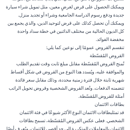
ويمكنك الحصول على قرض لغرضٍ معين، مثل تمويل شراء سيارة
جديدة ودفع رسوم الدراسة الجامعية وشراء أو تجديد منزل.
ويمكنك أن تحصل كذلك على قرض لتوحيد الدين، والذي يجمع بين
كل الديون الحالية من مختلف الدائنين في خطة سداد واحدة
مخفضة الفوائد.
تنقسم القروض عمومًا إلى نوعين كما يلي:
القروض المُقسّطة
تُمنح القروض المُقسّطة مقابل مبلغ ثابت وقت تقديم الطلب
والموافقة عليه، ويُسدد هذا النوع من القروض في شكل أقساط
شهرية ثابتة خلال فترة زمنية محددة، وذلك مقابل سعر فائدة
تتضمنه الدفعات. وتُعد القروض الشخصية وقروض تحويل الراتب
أمثلة للقروض المُقسّطة.
بطاقات الائتمان
قد تمثل
بطاقات الائتمان
النوع الأكثر شيوعًا في فئة الائتمان
الشخصي. فعلى عكس القروض المُقسّطة، تسمح بطاقات
الائتمان بالمعاملات المتكررة إلى حدٍ أقصى للائتمان، ويُعرف أيضًا